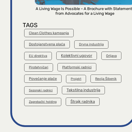
A Living Wage Is Possible – A Brochure with Statemen
from Advocates for a Living Wage
TAGS
Clean Clothes kampanja
Dostojanstvena plaća
Drvna industrija
Kolektivni ugovor
Orljava
EU direktiva
Platformski radnici
Pirotehničari
Povećanje plaće
Revija Šibenik
Projekt
Tekstilna industrija
Sezonski radnici
Štrajk radnika
Zagrebački holding