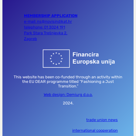
MEMBERSHIP APPLICATION
e-mail: ns@novisindikat.hr
telephone: 01 3024 191
Park Stara Trešnjevka 2,
Zagreb
This website has been co-funded through an activity within
the EU DEAR programme titled “Fashioning a Just
Transition.”
Web design: Demiurg d.o.o.
2024.
trade union news
international cooperation