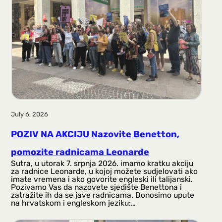
July 6, 2026
POZIV NA AKCIJU Nazovite Benetton,
pomozite radnicama Leonarde
Sutra, u utorak 7. srpnja 2026. imamo kratku akciju
za radnice Leonarde, u kojoj možete sudjelovati ako
imate vremena i ako govorite engleski ili talijanski.
Pozivamo Vas da nazovete sjedište Benettona i
zatražite ih da se jave radnicama. Donosimo upute
na hrvatskom i engleskom jeziku:…