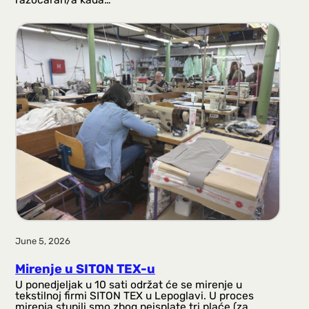
June 5, 2026
Mirenje u SITON TEX-u
U ponedjeljak u 10 sati održat će se mirenje u
tekstilnoj firmi SITON TEX u Lepoglavi. U proces
mirenja stupili smo zbog neisplate tri plaće (za