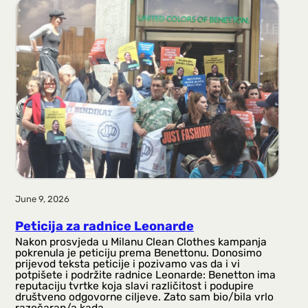
June 9, 2026
Peticija za radnice Leonarde
Nakon prosvjeda u Milanu Clean Clothes kampanja
pokrenula je peticiju prema Benettonu. Donosimo
prijevod teksta peticije i pozivamo vas da i vi
potpišete i podržite radnice Leonarde: Benetton ima
reputaciju tvrtke koja slavi različitost i podupire
društveno odgovorne ciljeve. Zato sam bio/bila vrlo
razočaran/a kada…