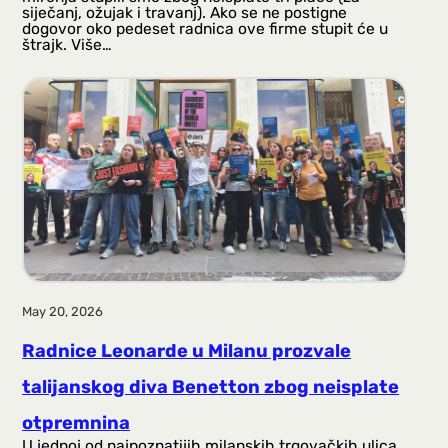
siječanj, ožujak i travanj). Ako se ne postigne
dogovor oko pedeset radnica ove firme stupit će u
štrajk. Više…
May 20, 2026
Radnice Leonarde u Milanu prozvale
talijanskog diva Benetton zbog neisplate
otpremnina
U jednoj od najpoznatijih milanskih trgovačkih ulica,