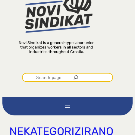
Novi Sindikat is a general-type labor union
that organizes workers in all sectors and
industries throughout Croatia.
P
r
e
t
NEKATEGORIZIRANO