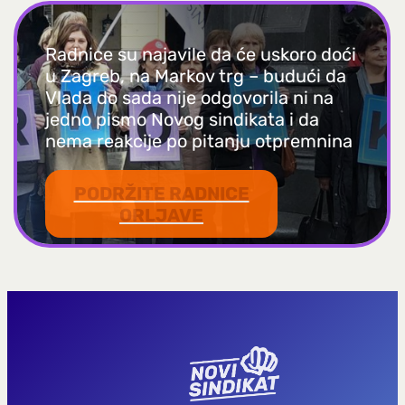
Radnice su najavile da će uskoro doći
u Zagreb, na Markov trg – budući da
Vlada do sada nije odgovorila ni na
jedno pismo Novog sindikata i da
nema reakcije po pitanju otpremnina
PODRŽITE RADNICE
ORLJAVE