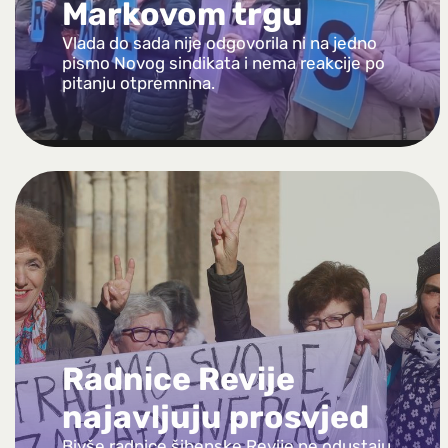
Markovom trgu
Vlada do sada nije odgovorila ni na jedno
pismo Novog sindikata i nema reakcije po
pitanju otpremnina.
Radnice Revije
najavljuju prosvjed
Bivše radnice šibenske Revije ne odustaju