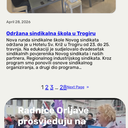
April 28, 2026
Održana sindikalna škola u Trogiru
Nova runda sindikalne škole Novog sindikata
održana je u Hotelu Sv. Križ u Trogiru od 23. do 25.
travnja. Na edukaciji je sudjelovalo dvadesetak
sindikalnih povjerenika Novog sindikata i naših
partnera, Regionalnog industrijskog sindikata. Kroz
program smo ponovili osnove sindikalnog
organiziranja, a drugi dio programa…
1
2
3
…
28
Next Page
»
Radnice Orljave
prosvjeduju na