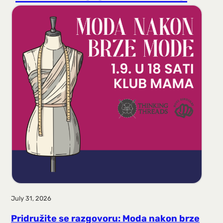
r
a
g
a
July 31, 2026
Pridružite se razgovoru: Moda nakon brze