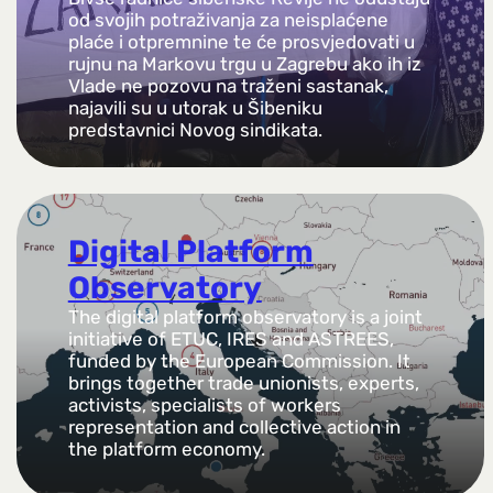
od svojih potraživanja za neisplaćene
plaće i otpremnine te će prosvjedovati u
rujnu na Markovu trgu u Zagrebu ako ih iz
Vlade ne pozovu na traženi sastanak,
najavili su u utorak u Šibeniku
predstavnici Novog sindikata.
Digital Platform
Observatory
The digital platform observatory is a joint
initiative of ETUC, IRES and ASTREES,
funded by the European Commission. It
brings together trade unionists, experts,
activists, specialists of workers
representation and collective action in
the platform economy.