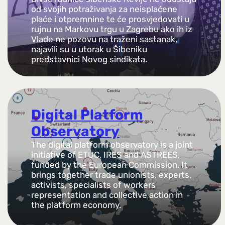
od svojih potraživanja za neisplaćene
plaće i otpremnine te će prosvjedovati u
rujnu na Markovu trgu u Zagrebu ako ih iz
Vlade ne pozovu na traženi sastanak,
najavili su u utorak u Šibeniku
predstavnici Novog sindikata.
Digital Platform
Observatory
The digital platform observatory is a joint
initiative of ETUC, IRES and ASTREES,
funded by the European Commission. It
brings together trade unionists, experts,
activists, specialists of workers
representation and collective action in
the platform economy.