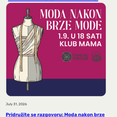
r
a
g
a
July 31, 2026
Pridružite se razgovoru: Moda nakon brze