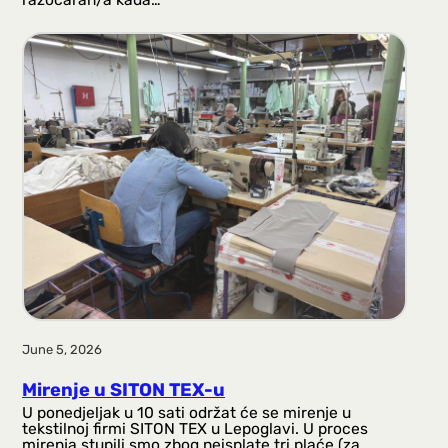
June 5, 2026
Mirenje u SITON TEX-u
U ponedjeljak u 10 sati održat će se mirenje u
tekstilnoj firmi SITON TEX u Lepoglavi. U proces
mirenja stupili smo zbog neisplate tri plaće (za