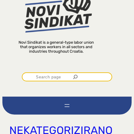
Novi Sindikat is a general-type labor union
that organizes workers in all sectors and
industries throughout Croatia.
P
r
e
t
NEKATEGORIZIRANO