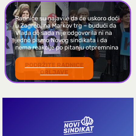
Radnice su najavile da će uskoro doći
u Zagreb, na Markov trg – budući da
Vlada do sada nije odgovorila ni na
jedno pismo Novog sindikata i da
nema reakcije po pitanju otpremnina
PODRŽITE RADNICE
ORLJAVE