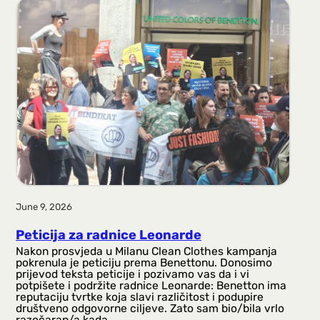
June 9, 2026
Peticija za radnice Leonarde
Nakon prosvjeda u Milanu Clean Clothes kampanja
pokrenula je peticiju prema Benettonu. Donosimo
prijevod teksta peticije i pozivamo vas da i vi
potpišete i podržite radnice Leonarde: Benetton ima
reputaciju tvrtke koja slavi različitost i podupire
društveno odgovorne ciljeve. Zato sam bio/bila vrlo
razočaran/a kada…