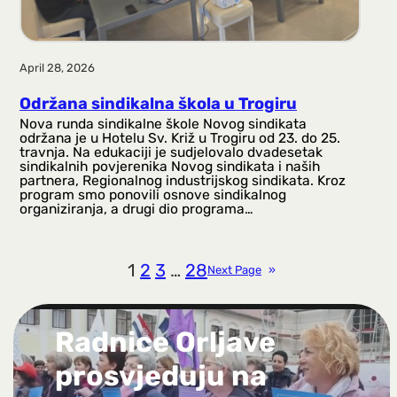
April 28, 2026
Održana sindikalna škola u Trogiru
Nova runda sindikalne škole Novog sindikata
održana je u Hotelu Sv. Križ u Trogiru od 23. do 25.
travnja. Na edukaciji je sudjelovalo dvadesetak
sindikalnih povjerenika Novog sindikata i naših
partnera, Regionalnog industrijskog sindikata. Kroz
program smo ponovili osnove sindikalnog
organiziranja, a drugi dio programa…
1
2
3
…
28
Next Page
»
Radnice Orljave
prosvjeduju na