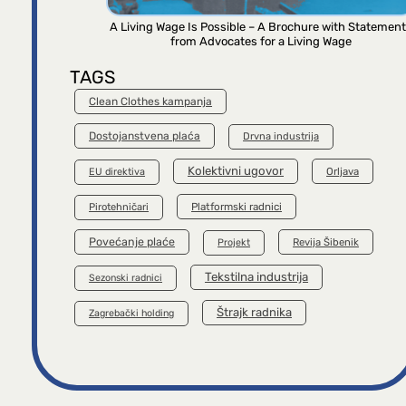
A Living Wage Is Possible – A Brochure with Statemen
from Advocates for a Living Wage
TAGS
Clean Clothes kampanja
Dostojanstvena plaća
Drvna industrija
Kolektivni ugovor
Orljava
EU direktiva
Platformski radnici
Pirotehničari
Povećanje plaće
Revija Šibenik
Projekt
Tekstilna industrija
Sezonski radnici
Štrajk radnika
Zagrebački holding