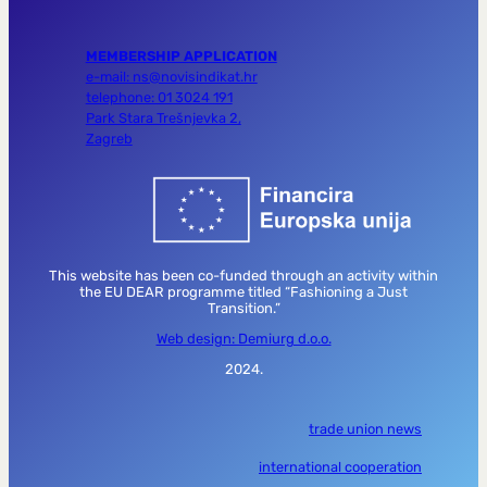
MEMBERSHIP APPLICATION
e-mail: ns@novisindikat.hr
telephone: 01 3024 191
Park Stara Trešnjevka 2,
Zagreb
This website has been co-funded through an activity within
the EU DEAR programme titled “Fashioning a Just
Transition.”
Web design: Demiurg d.o.o.
2024.
trade union news
international cooperation