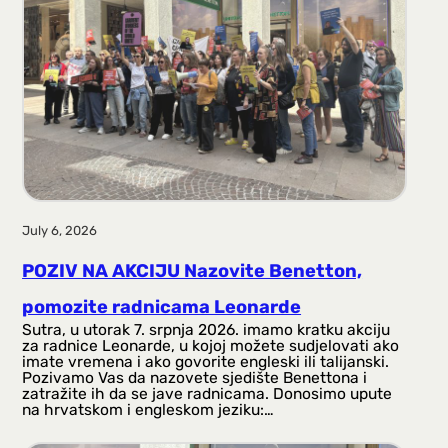
July 6, 2026
POZIV NA AKCIJU Nazovite Benetton,
pomozite radnicama Leonarde
Sutra, u utorak 7. srpnja 2026. imamo kratku akciju
za radnice Leonarde, u kojoj možete sudjelovati ako
imate vremena i ako govorite engleski ili talijanski.
Pozivamo Vas da nazovete sjedište Benettona i
zatražite ih da se jave radnicama. Donosimo upute
na hrvatskom i engleskom jeziku:…