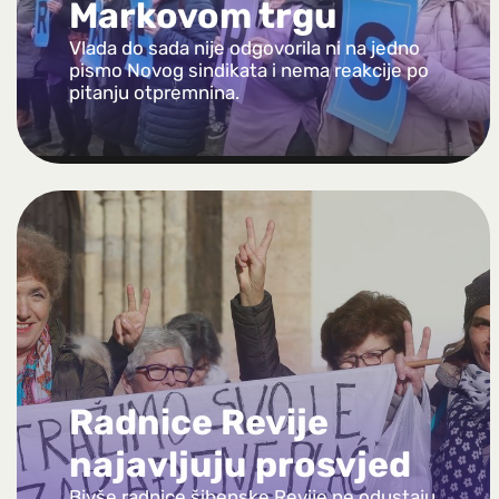
Markovom trgu
Vlada do sada nije odgovorila ni na jedno
pismo Novog sindikata i nema reakcije po
pitanju otpremnina.
Radnice Revije
najavljuju prosvjed
Bivše radnice šibenske Revije ne odustaju