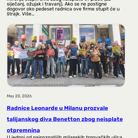
siječanj, ožujak i travanj). Ako se ne postigne
dogovor oko pedeset radnica ove firme stupit će u
štrajk. Više…
May 20, 2026
Radnice Leonarde u Milanu prozvale
talijanskog diva Benetton zbog neisplate
otpremnina
U jednoj od najpoznatijih milanskih trgovačkih ulica,