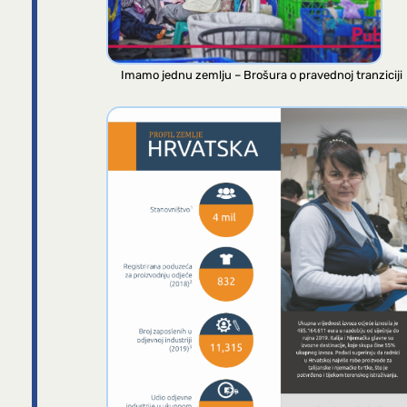
Imamo jednu zemlju – Brošura o pravednoj tranziciji