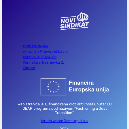
PRISTUPNICA
e-mail: ns@novisindikat.hr
telefon: 01 3024 191
Park Stara Trešnjevka 2,
Zagreb
Web stranica je sufinancirana kroz aktivnost unutar EU
DEAR programa pod nazivom “Fashioning a Just
Transition”.
Izrada weba: Demiurg d.o.o.
2024.