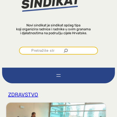
Novi sindikat je sindikat općeg tipa
koji organizira radnice i radnike u svim granama
i djelatnostima na području cijele Hrvatske.
P
r
e
t
ZDRAVSTVO
r