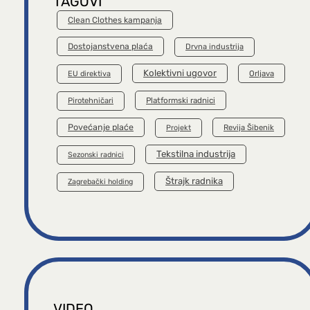
TAGOVI
Clean Clothes kampanja
Dostojanstvena plaća
Drvna industrija
Kolektivni ugovor
Orljava
EU direktiva
Platformski radnici
Pirotehničari
Povećanje plaće
Revija Šibenik
Projekt
Tekstilna industrija
Sezonski radnici
Štrajk radnika
Zagrebački holding
VIDEO