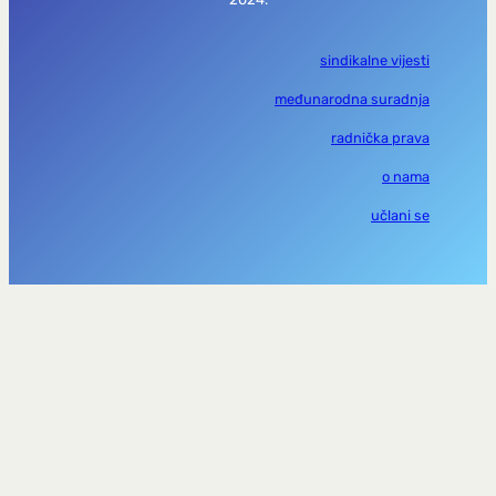
sindikalne vijesti
međunarodna suradnja
radnička prava
o nama
učlani se