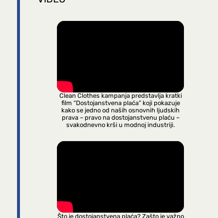
Clean Clothes kampanja predstavlja kratki
film “Dostojanstvena plaća” koji pokazuje
kako se jedno od naših osnovnih ljudskih
prava – pravo na dostojanstvenu plaću –
svakodnevno krši u modnoj industriji.
Što je dostojanstvena plaća? Zašto je važno