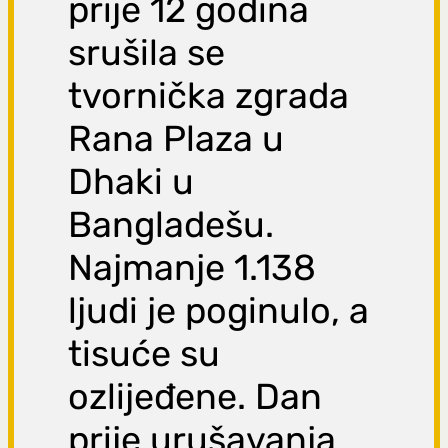
prije 12 godina
srušila se
tvornička zgrada
Rana Plaza u
Dhaki u
Bangladešu.
Najmanje 1.138
ljudi je poginulo, a
tisuće su
ozlijeđene. Dan
prije urušavanja