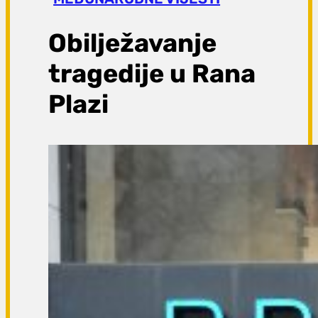
a
g
Obilježavanje
a
tragedije u Rana
Plazi