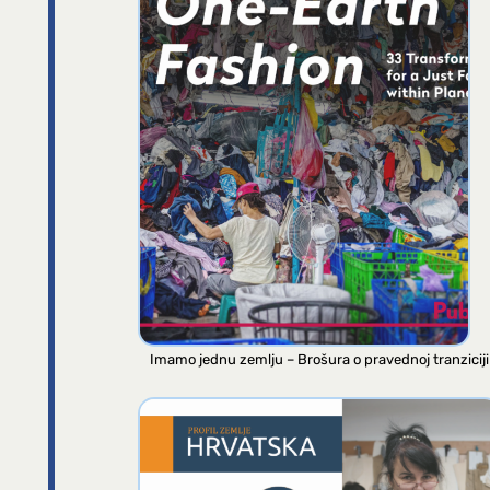
Imamo jednu zemlju – Brošura o pravednoj tranziciji