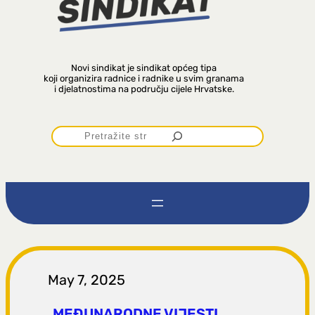
Novi sindikat je sindikat općeg tipa
koji organizira radnice i radnike u svim granama
i djelatnostima na području cijele Hrvatske.
P
r
e
t
r
May 7, 2025
MEĐUNARODNE VIJESTI