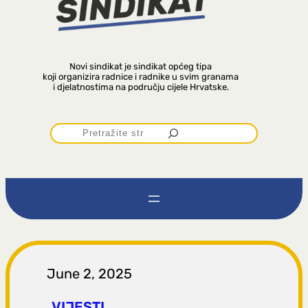
Novi sindikat je sindikat općeg tipa
koji organizira radnice i radnike u svim granama
i djelatnostima na području cijele Hrvatske.
P
r
e
t
r
June 2, 2025
VIJESTI