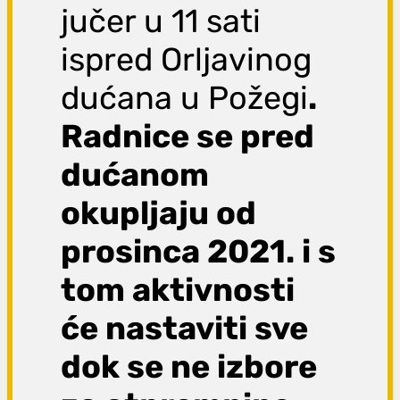
jučer u 11 sati
ispred Orljavinog
dućana u Požegi
.
Radnice se pred
dućanom
okupljaju od
prosinca 2021. i s
tom aktivnosti
će nastaviti sve
dok se ne izbore