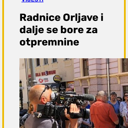
a
g
Radnice Orljave i
a
dalje se bore za
otpremnine