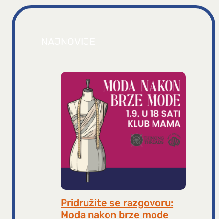
NAJNOVIJE
Pridružite se razgovoru:
Moda nakon brze mode