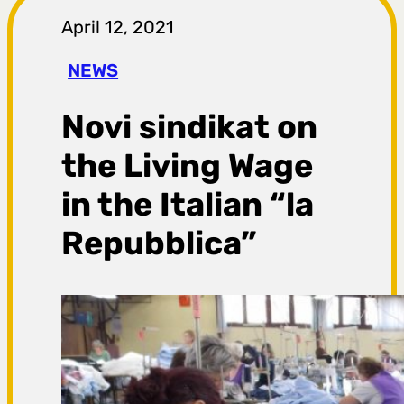
r
April 12, 2021
a
NEWS
g
Novi sindikat on
a
the Living Wage
in the Italian “la
Repubblica”