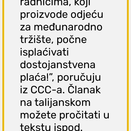
radnicima, koji
proizvode odjeću
za međunarodno
tržište, počne
isplaćivati
dostojanstvena
plaća!”, poručuju
iz CCC-a. Članak
na talijanskom
možete pročitati u
tekstu ispod.