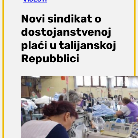
a
g
Novi sindikat o
a
dostojanstvenoj
plaći u talijanskoj
Repubblici