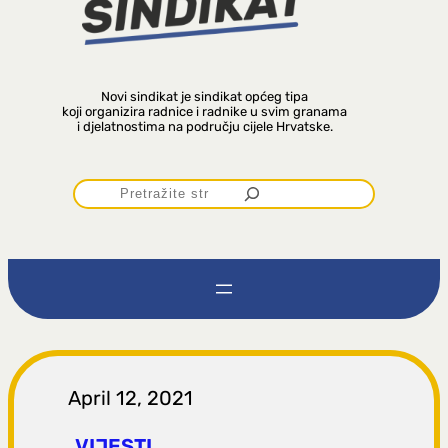
Novi sindikat je sindikat općeg tipa
koji organizira radnice i radnike u svim granama
i djelatnostima na području cijele Hrvatske.
P
r
e
t
r
April 12, 2021
VIJESTI