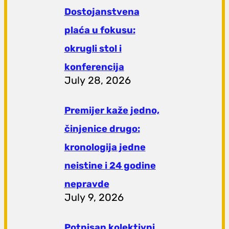
Dostojanstvena
plaća u fokusu:
okrugli stol i
konferencija
July 28, 2026
Premijer kaže jedno,
činjenice drugo:
kronologija jedne
neistine i 24 godine
nepravde
July 9, 2026
Potpisan kolektivni