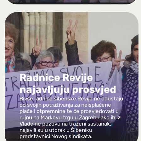
Radnice Revije
najavljuju prosvjed
Bivše radnice šibenske Revije ne odustaju
od svojih potraživanja za neisplaćene
plaće i otpremnine te će prosvjedovati u
rujnu na Markovu trgu u Zagrebu ako ih iz
Vlade ne pozovu na traženi sastanak,
najavili su u utorak u Šibeniku
predstavnici Novog sindikata.