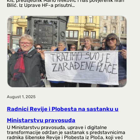
Kiš, predsjednik Mario Iveković i naš povjerenik Ivan
Bilić. Iz Uprave HF-a prisutni…
August 1, 2025
Radnici Revije i Plobesta na sastanku u
Ministarstvu pravosuđa
U Ministarstvu pravosuđa, uprave i digitalne
transformacije održan je sastanak s predstavnicima
radnika šibenske Revije i Plobesta iz Ploča, koji već