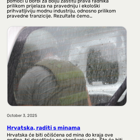
pomoći u borbi za bolju zaštitu prava radnika
prilikom prijelaza na pravedniju i ekološki
prihvatljiviju modnu industriju, odnosno prilikom
pravedne tranzicije. Rezultate ćemo…
October 3, 2025
Hrvatska, raditi s minama
Hrvatska će biti očišćena od mina do kraja ove
godine, tri desetljeća po okončanju rata. Što će biti