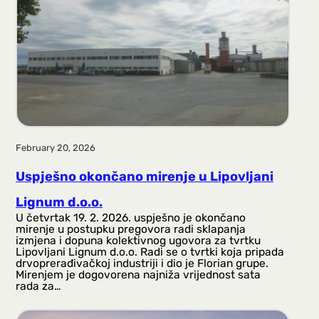
February 20, 2026
Uspješno okončano mirenje u Lipovljani
Lignum d.o.o.
U četvrtak 19. 2. 2026. uspješno je okončano
mirenje u postupku pregovora radi sklapanja
izmjena i dopuna kolektivnog ugovora za tvrtku
Lipovljani Lignum d.o.o. Radi se o tvrtki koja pripada
drvoprerađivačkoj industriji i dio je Florian grupe.
Mirenjem je dogovorena najniža vrijednost sata
rada za…