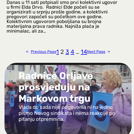
Danas u 11 sati potpisali smo prvi kolektivni ugovor
u firmi Elda Drvo. Radnici Elde počeli su se
organizirati u srpnju prošle godine, a kolektivni
pregovori započeli su početkom ove godine.
Kolektivnim ugovorom poboljšana su brojna
materijalna prava radnika. Najniža plaća je
minimalac, ali za…
1
2
3
4
…
14
«
Previous Page
Next Page
»
Radnice Orljave
prosvjeduju na
Markovom trgu
Vlada do sada nije odgovorila ni na jedno
pismo Novog sindikata i nema reakcije po
pitanju otpremnina.