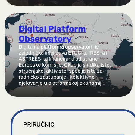
Digital Platform
Observatory
Digitalna platforma opservatorij je
zajednička inicijativa ETUC-a, IRES-a i
ASTREES-a, financirana od strane
Europske komisije. Okuplja sindikaliste,
stručnjake, aktiviste, specijaliste za
radničko zastupanje i kolektivno
djelovanje u platformskoj ekonomiji.
PRIRUČNICI