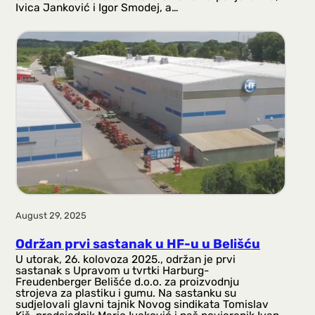
Ivica Janković i Igor Smodej, a…
August 29, 2025
Održan prvi sastanak u HF-u u Belišću
U utorak, 26. kolovoza 2025., održan je prvi
sastanak s Upravom u tvrtki Harburg-
Freudenberger Belišće d.o.o. za proizvodnju
strojeva za plastiku i gumu. Na sastanku su
sudjelovali glavni tajnik Novog sindikata Tomislav