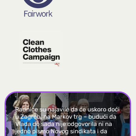
Radnice su najavile da će uskoro doći
u Zagreb, na Markov trg – budući da
Vlada do sada nije odgovorila ni na
jedno pismo Novog sindikata i da