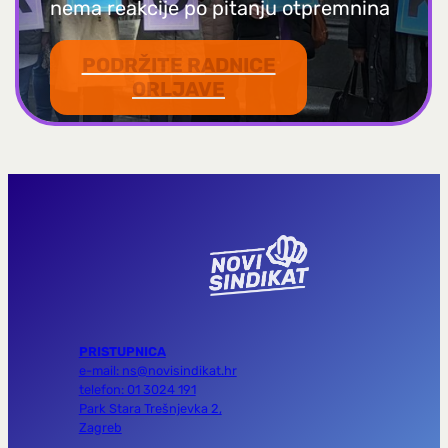
nema reakcije po pitanju otpremnina
PODRŽITE RADNICE
ORLJAVE
PRISTUPNICA
e-mail: ns@novisindikat.hr
telefon: 01 3024 191
Park Stara Trešnjevka 2,
Zagreb