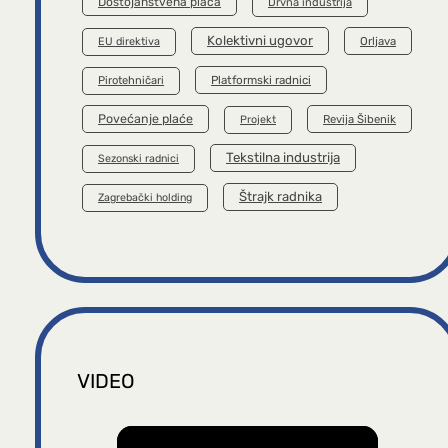
Dostojanstvena plaća
Drvna industrija
Kolektivni ugovor
Orljava
EU direktiva
Platformski radnici
Pirotehničari
Povećanje plaće
Revija Šibenik
Projekt
Tekstilna industrija
Sezonski radnici
Štrajk radnika
Zagrebački holding
VIDEO