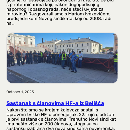
s pirotehničarima koji, nakon dugogodišnjeg
napornog i opasnog rada, neće steći uvjete za
mirovinu? Razgovarali smo s Mariom Ivekovićem,
predsjednikom Novog sindikata, koji od 2008. radi
na…
October 1, 2025
Sastanak s članovima HF-a iz Belišća
Nakon što smo se krajem kolovoza sastali s
Upravom tvrtke HF, u ponedjeljak, 22. rujna, održan
je prvi sastanak s članovima. Trenutno Novi sindikat
ima nešto više od 200 članova, stoga su na
sastanku izabrana dva nova sindikalna povjerenika,