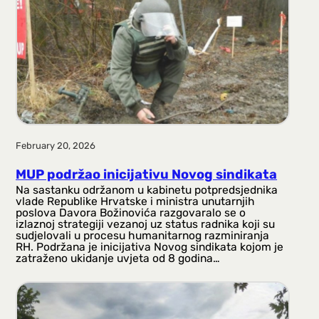
a
g
a
February 20, 2026
MUP podržao inicijativu Novog sindikata
Na sastanku održanom u kabinetu potpredsjednika
vlade Republike Hrvatske i ministra unutarnjih
poslova Davora Božinovića razgovaralo se o
izlaznoj strategiji vezanoj uz status radnika koji su
sudjelovali u procesu humanitarnog razminiranja
RH. Podržana je inicijativa Novog sindikata kojom je
zatraženo ukidanje uvjeta od 8 godina…