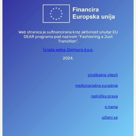
Web stranica je sufinancirana kroz aktivnost unutar EU
DEAR programa pod nazivom “Fashioning a Just
Transition”.
Izrada weba: Demiurg d.o.o.
2024.
sindikalne vijesti
međunarodna suradnja
radnička prava
o nama
učlani se