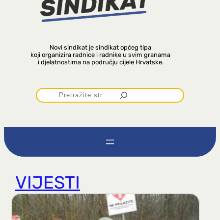
Novi sindikat je sindikat općeg tipa
koji organizira radnice i radnike u svim granama
i djelatnostima na području cijele Hrvatske.
P
r
e
t
VIJESTI
r