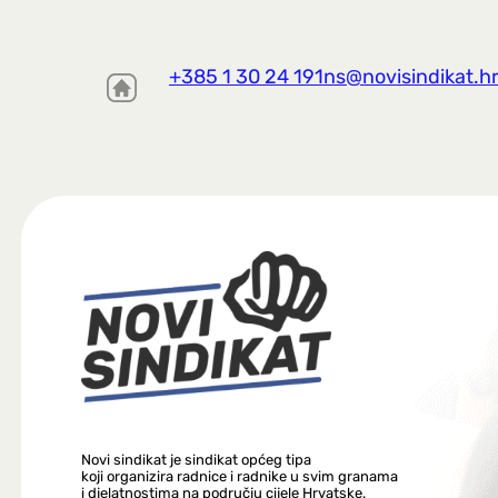
+385 1 30 24 191
ns@novisindikat.h
Novi sindikat je sindikat općeg tipa
koji organizira radnice i radnike u svim granama
i djelatnostima na području cijele Hrvatske.