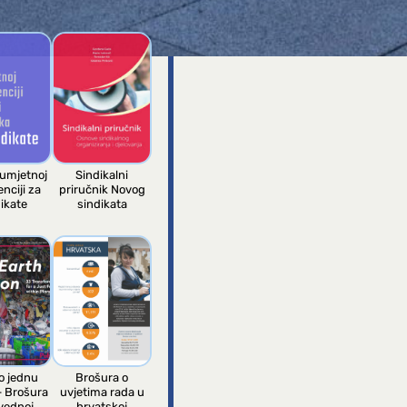
I
 umjetnoj
Sindikalni
enciji za
priručnik Novog
ikate
sindikata
 jednu
Brošura o
– Brošura
uvjetima rada u
vednoj
hrvatskoj