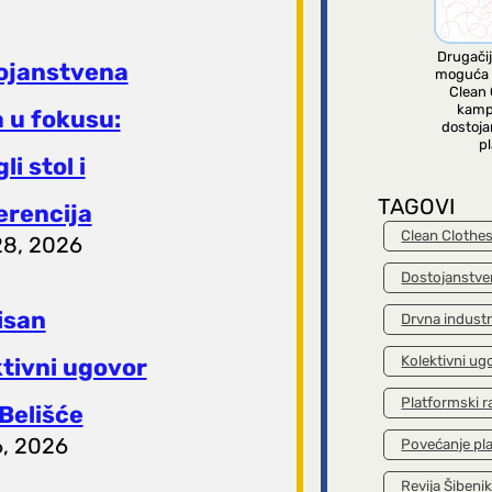
Drugačij
ojanstvena
moguća 
Clean 
kamp
 u fokusu:
dostoja
pl
li stol i
TAGOVI
erencija
Clean Clothe
28, 2026
Dostojanstve
isan
Drvna industr
Kolektivni ug
ktivni ugovor
Platformski r
Belišće
6, 2026
Povećanje pl
Revija Šibeni