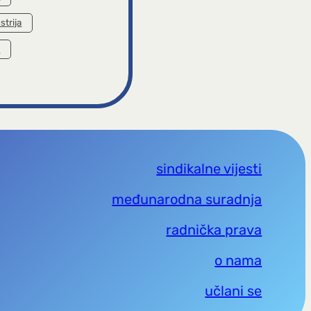
strija
a
sindikalne vijesti
međunarodna suradnja
radnička prava
o nama
učlani se