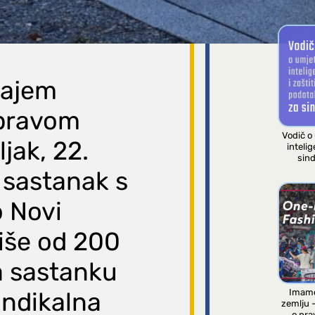
PRIRUČNIC
rajem
Upravom
Vodič o
jak, 22.
intelig
sind
i sastanak s
 Novi
više od 200
a sastanku
Imamo
indikalna
zemlju 
o pra