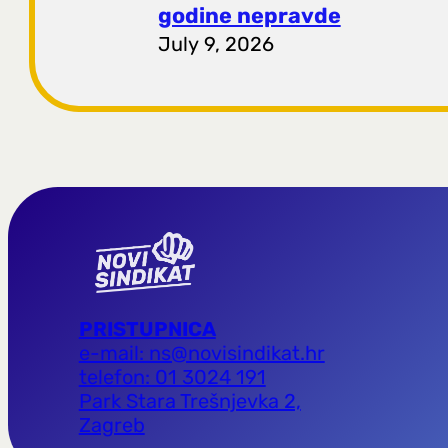
godine nepravde
July 9, 2026
PRISTUPNICA
e-mail: ns@novisindikat.hr
telefon: 01 3024 191
Park Stara Trešnjevka 2,
Zagreb