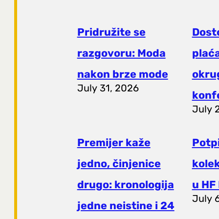
Pridružite se
Dost
razgovoru: Moda
plaća
nakon brze mode
okrug
July 31, 2026
konf
July 
Premijer kaže
Potp
jedno, činjenice
kole
drugo: kronologija
u HF 
July 
jedne neistine i 24