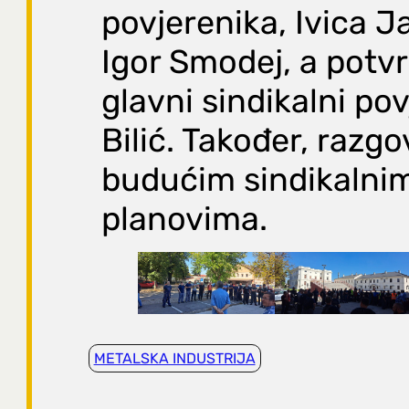
povjerenika, Ivica J
Igor Smodej, a potvr
glavni sindikalni po
Bilić. Također, razg
budućim sindikalni
planovima.
METALSKA INDUSTRIJA