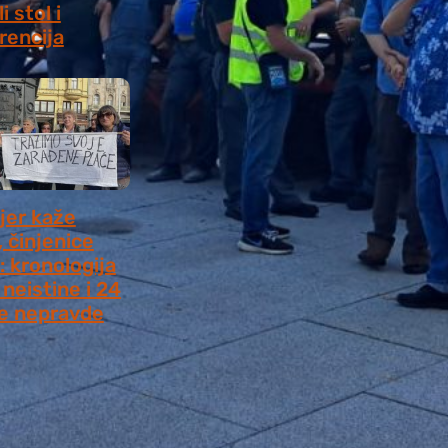
i stol i
rencija
8, 2026
jer kaže
, činjenice
: kronologija
neistine i 24
e nepravde
 2026