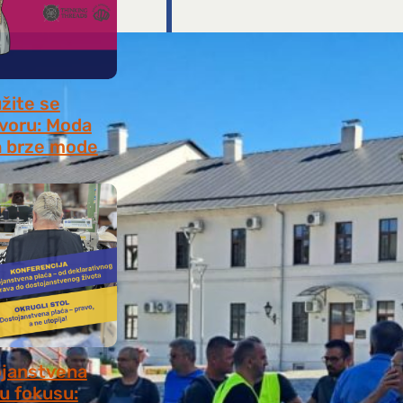
užite se
voru: Moda
 brze mode
, 2026
janstvena
 u fokusu: