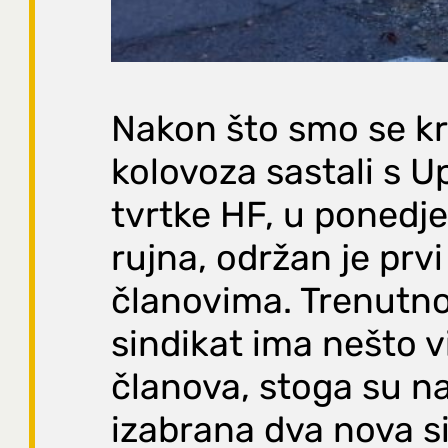
Nakon što smo se k
kolovoza sastali s 
tvrtke HF, u ponedjel
rujna, održan je prv
članovima. Trenutno
sindikat ima nešto 
članova, stoga su n
izabrana dva nova s