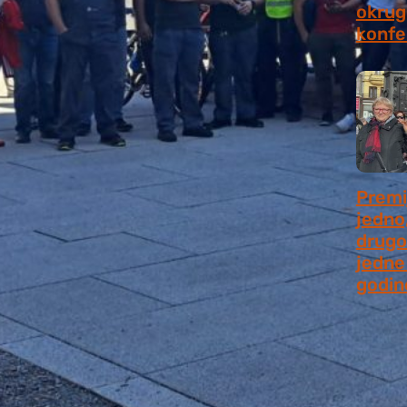
okrugl
konfe
July 2
Premi
jedno
drugo
jedne 
godin
July 9,