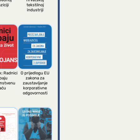
ziciji
tekstilnoj
industriji
k: Radnici
O prijedlogu EU
baju
zakona za
anstvenu
zaustavljanje
aću
korporativne
odgovornosti