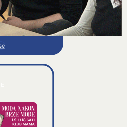
se
JE