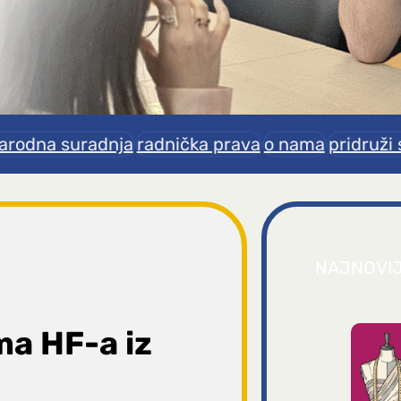
rodna suradnja
radnička prava
o nama
pridruži 
NAJNOVI
ma HF-a iz