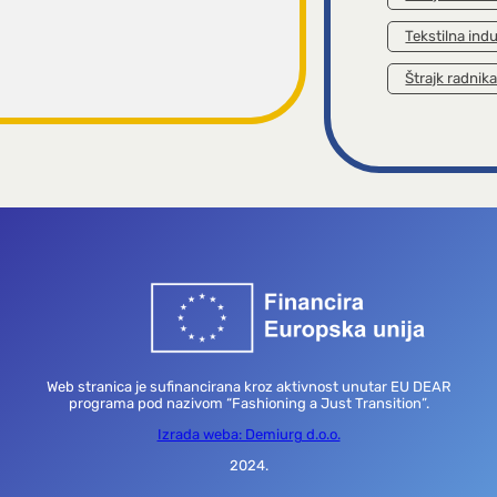
Tekstilna indu
Štrajk radnik
Web stranica je sufinancirana kroz aktivnost unutar EU DEAR
programa pod nazivom “Fashioning a Just Transition”.
Izrada weba: Demiurg d.o.o.
2024.