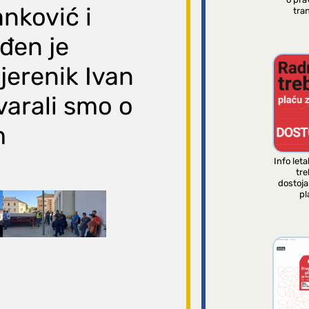
anković i
tran
đen je
vjerenik Ivan
ovarali smo o
m
Info leta
tre
dostoj
pl