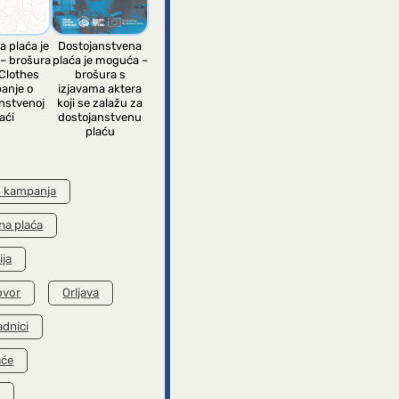
a plaća je
Dostojanstvena
– brošura
plaća je moguća –
Clothes
brošura s
anje o
izjavama aktera
nstvenoj
koji se zalažu za
aći
dostojanstvenu
plaću
s kampanja
na plaća
ija
ovor
Orljava
adnici
aće
k