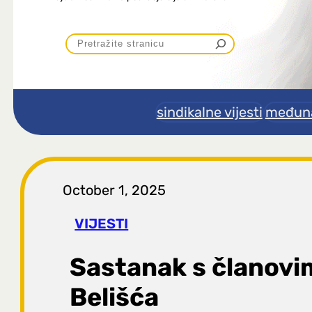
P
r
e
sindikalne vijesti
međuna
t
r
October 1, 2025
a
VIJESTI
g
Sastanak s članovi
a
Belišća