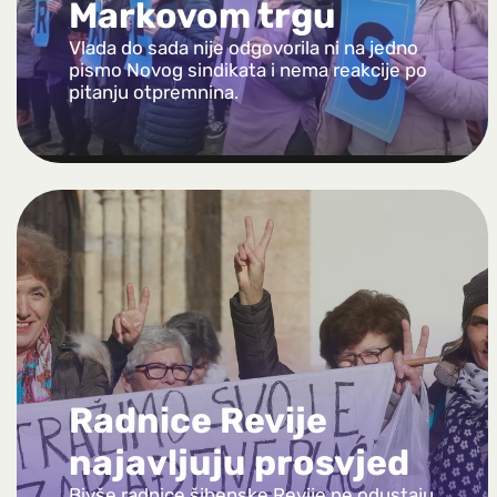
Markovom trgu
Vlada do sada nije odgovorila ni na jedno
pismo Novog sindikata i nema reakcije po
pitanju otpremnina.
Radnice Revije
najavljuju prosvjed
Bivše radnice šibenske Revije ne odustaju