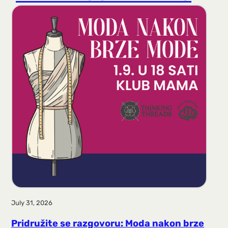
r
a
g
a
July 31, 2026
Pridružite se razgovoru: Moda nakon brze