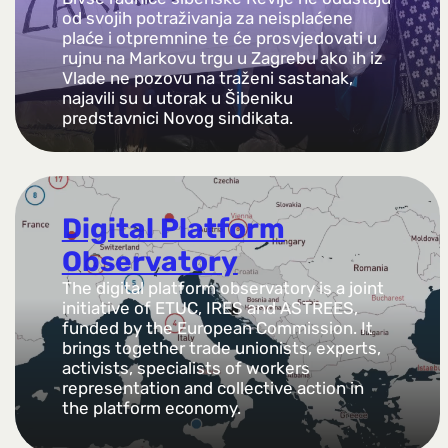
od svojih potraživanja za neisplaćene
plaće i otpremnine te će prosvjedovati u
rujnu na Markovu trgu u Zagrebu ako ih iz
Vlade ne pozovu na traženi sastanak,
najavili su u utorak u Šibeniku
predstavnici Novog sindikata.
Digital Platform
Observatory
The digital platform observatory is a joint
initiative of ETUC, IRES and ASTREES,
funded by the European Commission. It
brings together trade unionists, experts,
activists, specialists of workers
representation and collective action in
the platform economy.