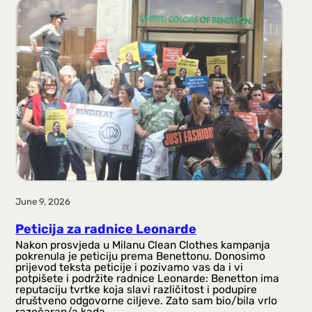
June 9, 2026
Peticija za radnice Leonarde
Nakon prosvjeda u Milanu Clean Clothes kampanja
pokrenula je peticiju prema Benettonu. Donosimo
prijevod teksta peticije i pozivamo vas da i vi
potpišete i podržite radnice Leonarde: Benetton ima
reputaciju tvrtke koja slavi različitost i podupire
društveno odgovorne ciljeve. Zato sam bio/bila vrlo
razočaran/a kada…