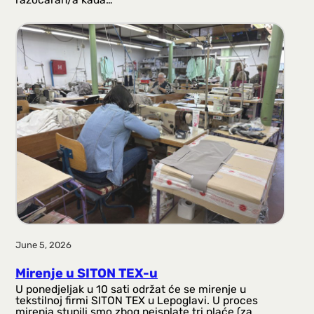
June 5, 2026
Mirenje u SITON TEX-u
U ponedjeljak u 10 sati održat će se mirenje u
tekstilnoj firmi SITON TEX u Lepoglavi. U proces
mirenja stupili smo zbog neisplate tri plaće (za