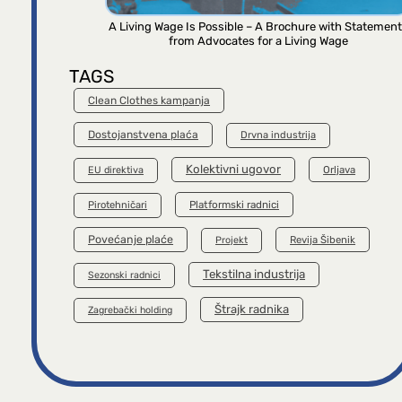
A Living Wage Is Possible – A Brochure with Statemen
from Advocates for a Living Wage
TAGS
Clean Clothes kampanja
Dostojanstvena plaća
Drvna industrija
Kolektivni ugovor
Orljava
EU direktiva
Platformski radnici
Pirotehničari
Povećanje plaće
Revija Šibenik
Projekt
Tekstilna industrija
Sezonski radnici
Štrajk radnika
Zagrebački holding