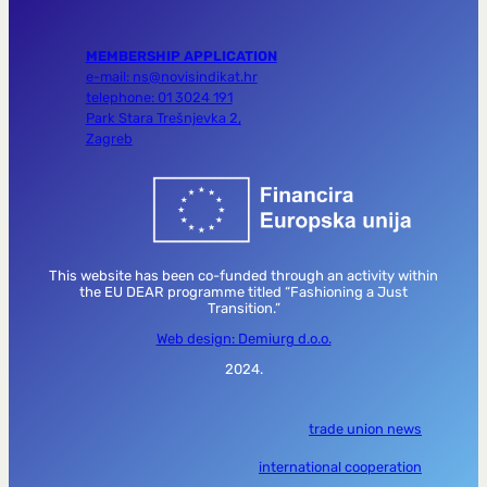
MEMBERSHIP APPLICATION
e-mail: ns@novisindikat.hr
telephone: 01 3024 191
Park Stara Trešnjevka 2,
Zagreb
This website has been co-funded through an activity within
the EU DEAR programme titled “Fashioning a Just
Transition.”
Web design: Demiurg d.o.o.
2024.
trade union news
international cooperation