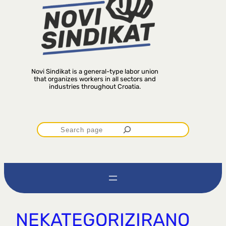
Novi Sindikat is a general-type labor union
that organizes workers in all sectors and
industries throughout Croatia.
P
r
e
t
NEKATEGORIZIRANO