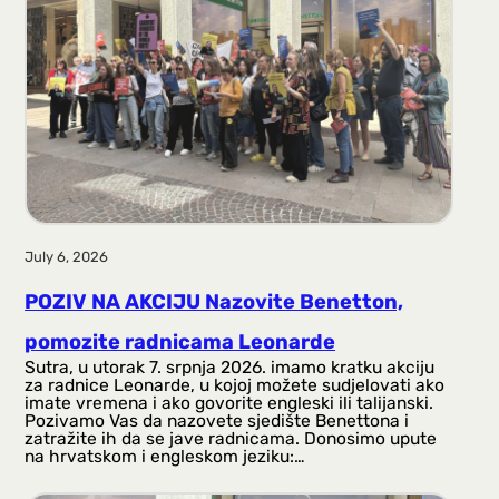
July 6, 2026
POZIV NA AKCIJU Nazovite Benetton,
pomozite radnicama Leonarde
Sutra, u utorak 7. srpnja 2026. imamo kratku akciju
za radnice Leonarde, u kojoj možete sudjelovati ako
imate vremena i ako govorite engleski ili talijanski.
Pozivamo Vas da nazovete sjedište Benettona i
zatražite ih da se jave radnicama. Donosimo upute
na hrvatskom i engleskom jeziku:…