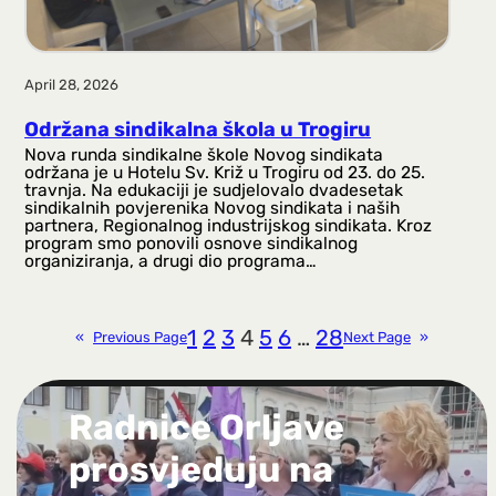
April 28, 2026
Održana sindikalna škola u Trogiru
Nova runda sindikalne škole Novog sindikata
održana je u Hotelu Sv. Križ u Trogiru od 23. do 25.
travnja. Na edukaciji je sudjelovalo dvadesetak
sindikalnih povjerenika Novog sindikata i naših
partnera, Regionalnog industrijskog sindikata. Kroz
program smo ponovili osnove sindikalnog
organiziranja, a drugi dio programa…
1
2
3
4
5
6
…
28
«
Previous Page
Next Page
»
Radnice Orljave
prosvjeduju na