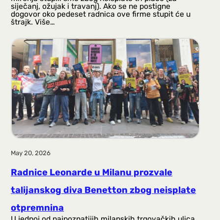
siječanj, ožujak i travanj). Ako se ne postigne
dogovor oko pedeset radnica ove firme stupit će u
štrajk. Više…
May 20, 2026
Radnice Leonarde u Milanu prozvale
talijanskog diva Benetton zbog neisplate
otpremnina
U jednoj od najpoznatijih milanskih trgovačkih ulica,