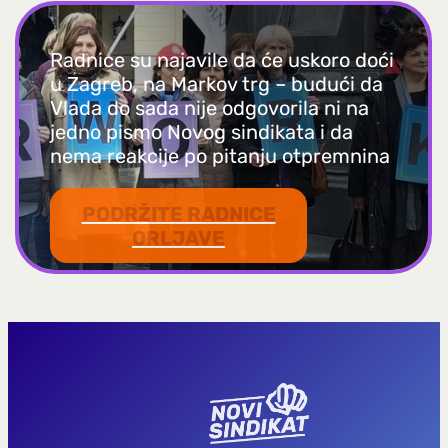
Radnice su najavile da će uskoro doći
u Zagreb, na Markov trg – budući da
Vlada do sada nije odgovorila ni na
jedno pismo Novog sindikata i da
nema reakcije po pitanju otpremnina
PODRŽITE RADNICE
ORLJAVE