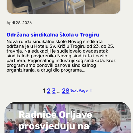
April 28, 2026
Održana sindikalna škola u Trogiru
Nova runda sindikalne škole Novog sindikata
održana je u Hotelu Sv. Križ u Trogiru od 23. do 25.
travnja. Na edukaciji je sudjelovalo dvadesetak
sindikalnih povjerenika Novog sindikata i naših
partnera, Regionalnog industrijskog sindikata. Kroz
program smo ponovili osnove sindikalnog
organiziranja, a drugi dio programa…
1
2
3
…
28
Next Page
»
Radnice Orljave
prosvjeduju na