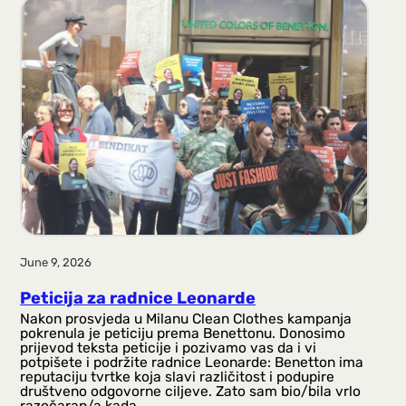
June 9, 2026
Peticija za radnice Leonarde
Nakon prosvjeda u Milanu Clean Clothes kampanja
pokrenula je peticiju prema Benettonu. Donosimo
prijevod teksta peticije i pozivamo vas da i vi
potpišete i podržite radnice Leonarde: Benetton ima
reputaciju tvrtke koja slavi različitost i podupire
društveno odgovorne ciljeve. Zato sam bio/bila vrlo
razočaran/a kada…