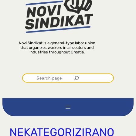
Novi Sindikat is a general-type labor union
that organizes workers in all sectors and
industries throughout Croatia.
P
r
e
t
NEKATEGORIZIRANO