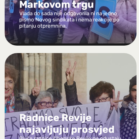
Markovom trgu
Vlada do sada nije odgovorila ni na jedno
pismo Novog sindikata i nema reakcije po
pitanju otpremnina.
Radnice Revije
najavljuju prosvjed
Bivše radnice šibenske Revije ne odustaju