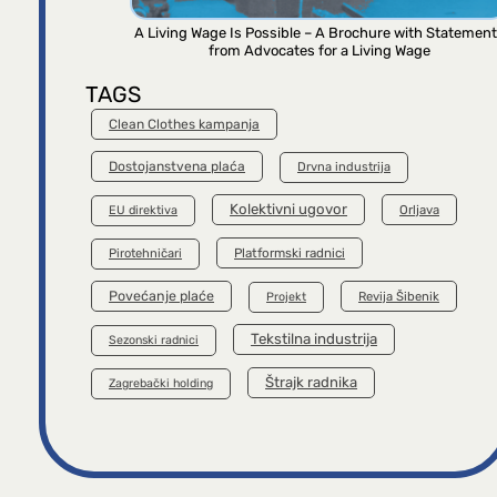
A Living Wage Is Possible – A Brochure with Statemen
from Advocates for a Living Wage
TAGS
Clean Clothes kampanja
Dostojanstvena plaća
Drvna industrija
Kolektivni ugovor
Orljava
EU direktiva
Platformski radnici
Pirotehničari
Povećanje plaće
Revija Šibenik
Projekt
Tekstilna industrija
Sezonski radnici
Štrajk radnika
Zagrebački holding