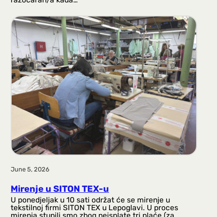
June 5, 2026
Mirenje u SITON TEX-u
U ponedjeljak u 10 sati održat će se mirenje u
tekstilnoj firmi SITON TEX u Lepoglavi. U proces
mirenja stupili smo zbog neisplate tri plaće (za