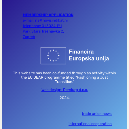
MEMBERSHIP APPLICATION
e-mail: ns@novisindikat.hr
telephone: 01 3024 191
Park Stara Trešnjevka 2,
Zagreb
This website has been co-funded through an activity within
the EU DEAR programme titled “Fashioning a Just
Transition.”
Web design: Demiurg d.o.o.
2024.
trade union news
international cooperation