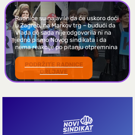
Radnice su najavile da će uskoro doći
u Zagreb, na Markov trg – budući da
Vlada do sada nije odgovorila ni na
jedno pismo Novog sindikata i da
nema reakcije po pitanju otpremnina
PODRŽITE RADNICE
ORLJAVE