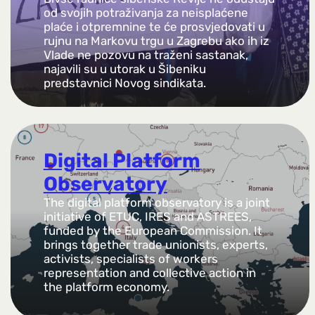
od svojih potraživanja za neisplaćene
plaće i otpremnine te će prosvjedovati u
rujnu na Markovu trgu u Zagrebu ako ih iz
Vlade ne pozovu na traženi sastanak,
najavili su u utorak u Šibeniku
predstavnici Novog sindikata.
Digital Platform
Observatory
The digital platform observatory is a joint
initiative of ETUC, IRES and ASTREES,
funded by the European Commission. It
brings together trade unionists, experts,
activists, specialists of workers
representation and collective action in
the platform economy.