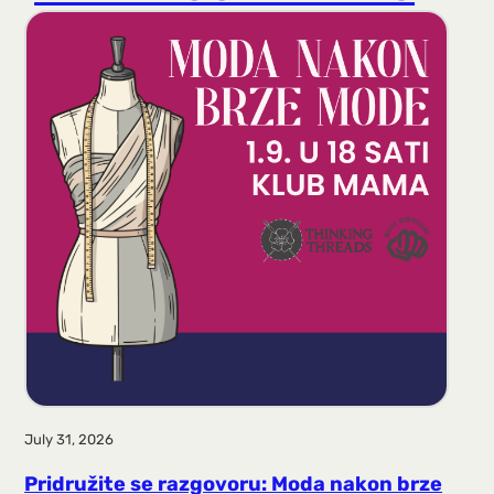
r
a
g
a
July 31, 2026
Pridružite se razgovoru: Moda nakon brze