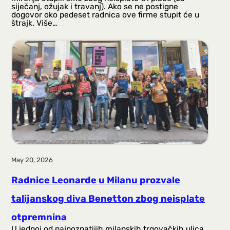
siječanj, ožujak i travanj). Ako se ne postigne
dogovor oko pedeset radnica ove firme stupit će u
štrajk. Više…
May 20, 2026
Radnice Leonarde u Milanu prozvale
talijanskog diva Benetton zbog neisplate
otpremnina
U jednoj od najpoznatijih milanskih trgovačkih ulica,