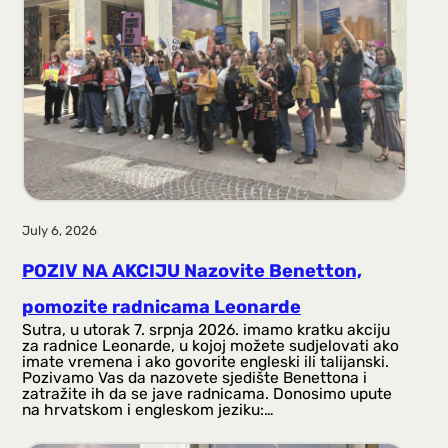
July 6, 2026
POZIV NA AKCIJU Nazovite Benetton,
pomozite radnicama Leonarde
Sutra, u utorak 7. srpnja 2026. imamo kratku akciju
za radnice Leonarde, u kojoj možete sudjelovati ako
imate vremena i ako govorite engleski ili talijanski.
Pozivamo Vas da nazovete sjedište Benettona i
zatražite ih da se jave radnicama. Donosimo upute
na hrvatskom i engleskom jeziku:…