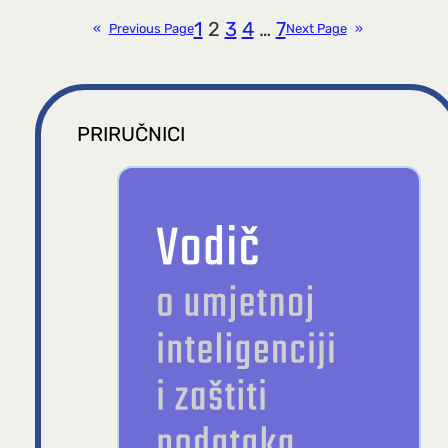
1
2
3
4
…
7
«
Previous Page
Next Page
»
PRIRUČNICI