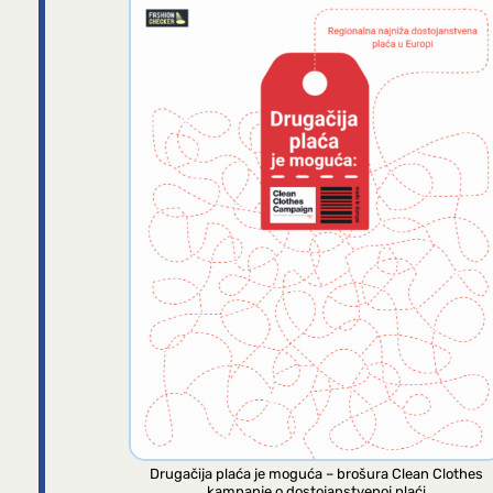
Drugačija plaća je moguća – brošura Clean Clothes
kampanje o dostojanstvenoj plaći