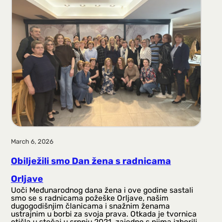
a
g
a
March 6, 2026
Obilježili smo Dan žena s radnicama
Orljave
Uoči Međunarodnog dana žena i ove godine sastali
smo se s radnicama požeške Orljave, našim
dugogodišnjim članicama i snažnim ženama
ustrajnim u borbi za svoja prava. Otkada je tvornica
otišla u stečaj u srpnju 2021. zajedno s njima izborili