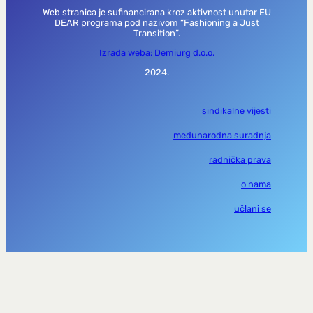
Web stranica je sufinancirana kroz aktivnost unutar EU
DEAR programa pod nazivom “Fashioning a Just
Transition”.
Izrada weba: Demiurg d.o.o.
2024.
sindikalne vijesti
međunarodna suradnja
radnička prava
o nama
učlani se