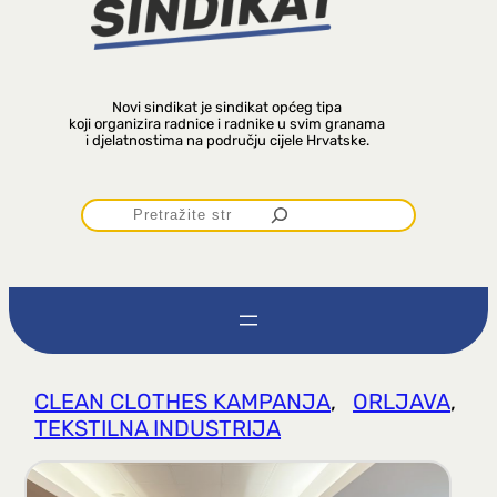
Novi sindikat je sindikat općeg tipa
koji organizira radnice i radnike u svim granama
i djelatnostima na području cijele Hrvatske.
P
r
e
t
CLEAN CLOTHES KAMPANJA
, 
ORLJAVA
, 
TEKSTILNA INDUSTRIJA
r