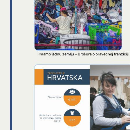
Imamo jednu zemlju – Brošura o pravednoj tranziciji