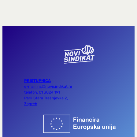
PRISTUPNICA
e-mail: ns@novisindikat.hr
telefon: 01 3024 191
Park Stara Trešnjevka 2,
Zagreb