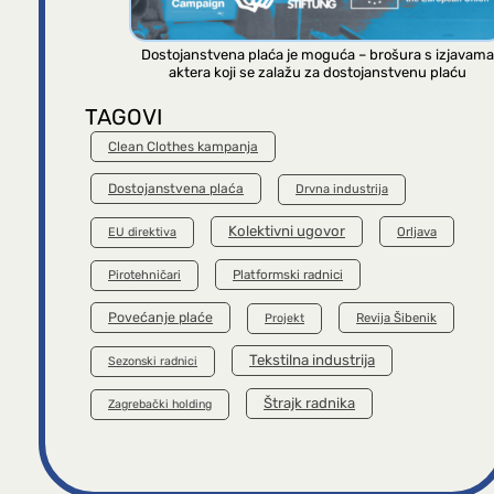
Dostojanstvena plaća je moguća – brošura s izjavama
aktera koji se zalažu za dostojanstvenu plaću
TAGOVI
Clean Clothes kampanja
Dostojanstvena plaća
Drvna industrija
Kolektivni ugovor
Orljava
EU direktiva
Platformski radnici
Pirotehničari
Povećanje plaće
Revija Šibenik
Projekt
Tekstilna industrija
Sezonski radnici
Štrajk radnika
Zagrebački holding