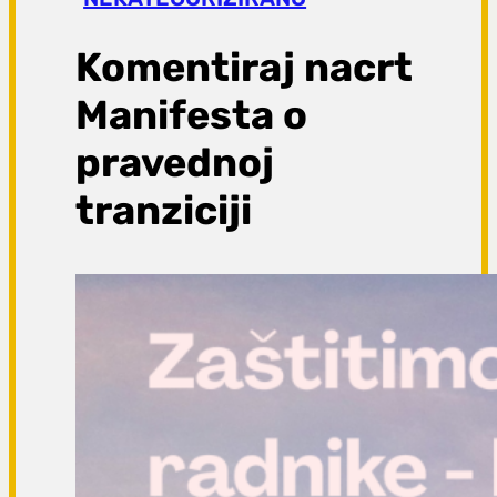
a
g
Komentiraj nacrt
a
Manifesta o
pravednoj
tranziciji