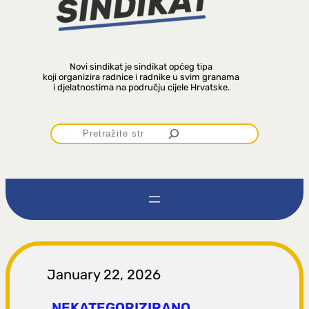
Novi sindikat je sindikat općeg tipa
koji organizira radnice i radnike u svim granama
i djelatnostima na području cijele Hrvatske.
P
r
e
t
r
January 22, 2026
NEKATEGORIZIRANO