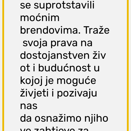
se suprotstavili
moćnim
brendovima. Traže
svoja prava na
dostojanstven živ
ot i budućnost u
kojoj je moguće
živjeti i pozivaju
nas
da osnažimo njiho
ve zahtjeve za