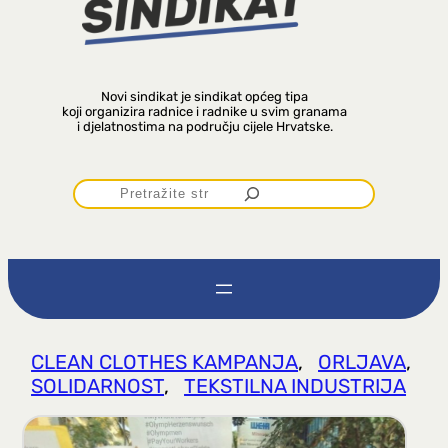
Novi sindikat je sindikat općeg tipa
koji organizira radnice i radnike u svim granama
i djelatnostima na području cijele Hrvatske.
P
r
e
t
CLEAN CLOTHES KAMPANJA
, 
ORLJAVA
, 
SOLIDARNOST
, 
TEKSTILNA INDUSTRIJA
r