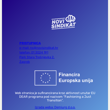
PRISTUPNICA
e-mail: ns@novisindikat.hr
telefon: 01 3024 191
Park Stara Trešnjevka 2,
Zagreb
Web stranica je sufinancirana kroz aktivnost unutar EU
DEAR programa pod nazivom “Fashioning a Just
Transition”.
Izrada weba: Demiurg d.o.o.