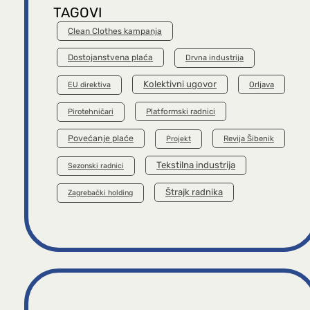
TAGOVI
Clean Clothes kampanja
Dostojanstvena plaća
Drvna industrija
Kolektivni ugovor
Orljava
EU direktiva
Platformski radnici
Pirotehničari
Povećanje plaće
Revija Šibenik
Projekt
Tekstilna industrija
Sezonski radnici
Štrajk radnika
Zagrebački holding