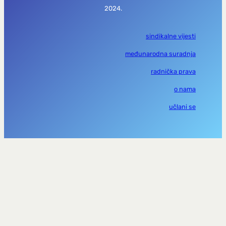
2024.
sindikalne vijesti
međunarodna suradnja
radnička prava
o nama
učlani se