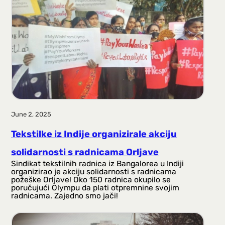
a
g
a
June 2, 2025
Tekstilke iz Indije organizirale akciju
solidarnosti s radnicama Orljave
Sindikat tekstilnih radnica iz Bangalorea u Indiji
organizirao je akciju solidarnosti s radnicama
požeške Orljave! Oko 150 radnica okupilo se
poručujući Olympu da plati otpremnine svojim
radnicama. Zajedno smo jači!