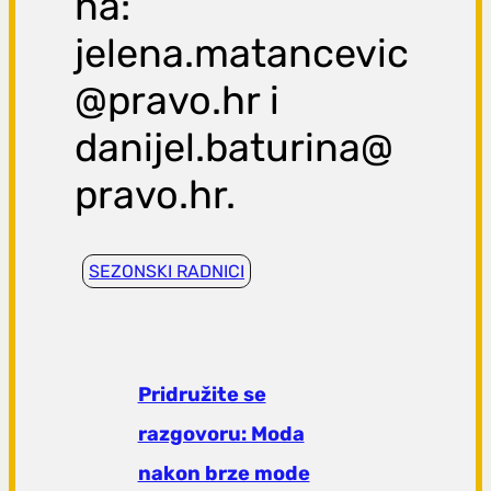
na:
jelena.matancevic
@pravo.hr i
danijel.baturina@
pravo.hr.
SEZONSKI RADNICI
Pridružite se
razgovoru: Moda
nakon brze mode