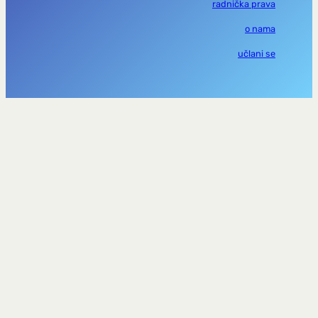
radnička prava
o nama
učlani se