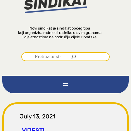
Novi sindikat je sindikat općeg tipa
koji organizira radnice i radnike u svim granama
i djelatnostima na području cijele Hrvatske.
P
r
e
t
r
July 13, 2021
VIJESTI