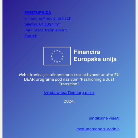
PRISTUPNICA
e-mail: ns@novisindikat.hr
telefon: 01 3024 191
Park Stara Trešnjevka 2,
Zagreb
Web stranica je sufinancirana kroz aktivnost unutar EU
DEAR programa pod nazivom “Fashioning a Just
Transition”.
Izrada weba: Demiurg d.o.o.
2024.
sindikalne vijesti
međunarodna suradnja