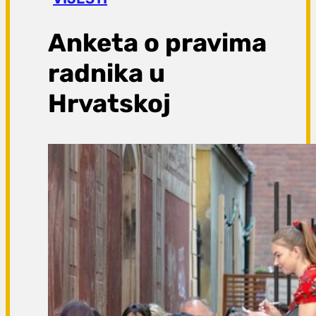
a
g
Anketa o pravima
a
radnika u
Hrvatskoj