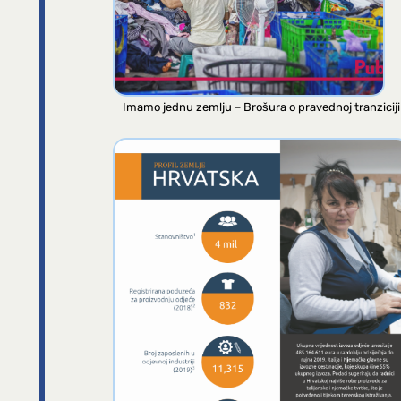
Imamo jednu zemlju – Brošura o pravednoj tranziciji