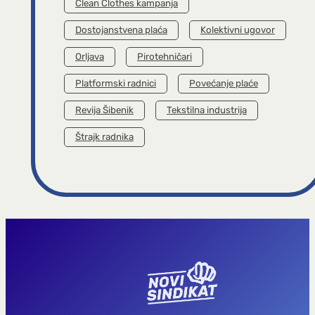
Clean Clothes kampanja
Dostojanstvena plaća
Kolektivni ugovor
Orljava
Pirotehničari
Platformski radnici
Povećanje plaće
Revija Šibenik
Tekstilna industrija
Štrajk radnika