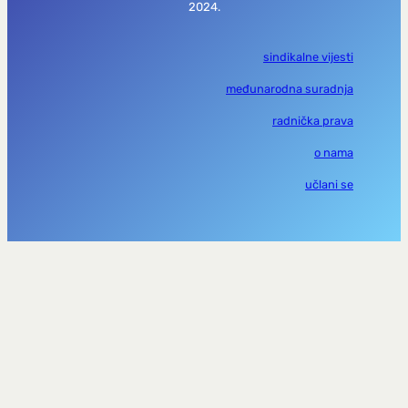
2024.
sindikalne vijesti
međunarodna suradnja
radnička prava
o nama
učlani se