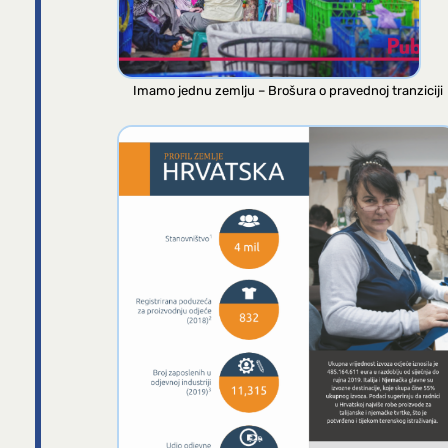
Imamo jednu zemlju – Brošura o pravednoj tranziciji