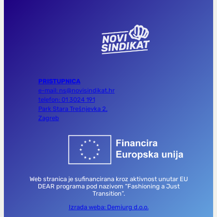
PRISTUPNICA
e-mail: ns@novisindikat.hr
telefon: 01 3024 191
Park Stara Trešnjevka 2,
Zagreb
Web stranica je sufinancirana kroz aktivnost unutar EU
DEAR programa pod nazivom “Fashioning a Just
Transition”.
Izrada weba: Demiurg d.o.o.