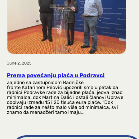
a
g
a
June 2, 2025
Prema povećanju plaća u Podravci
Zajedno sa zastupnicom Radničke
fronte Katarinom Peović upozorili smo u petak da
radnici Podravke rade za bijedne plaće, jedva iznad
minimalca, dok Martina Dalić i ostali članovi Uprave
dobivaju između 15 i 20 tisuća eura plaće. “Dok
radnici rade za nešto malo više od minimalca, svi
znamo da menadžeri tamo imaju…