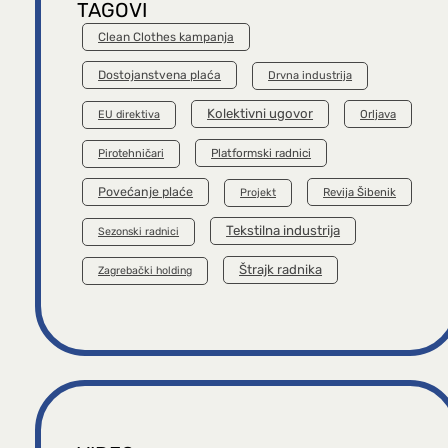
TAGOVI
Clean Clothes kampanja
Dostojanstvena plaća
Drvna industrija
Kolektivni ugovor
Orljava
EU direktiva
Platformski radnici
Pirotehničari
Povećanje plaće
Revija Šibenik
Projekt
Tekstilna industrija
Sezonski radnici
Štrajk radnika
Zagrebački holding