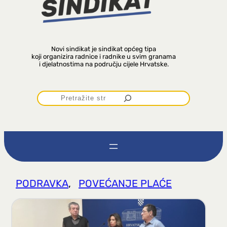
Novi sindikat je sindikat općeg tipa
koji organizira radnice i radnike u svim granama
i djelatnostima na području cijele Hrvatske.
P
r
e
t
PODRAVKA
, 
POVEĆANJE PLAĆE
r