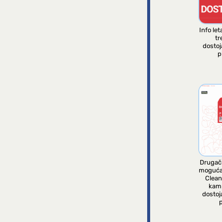
Info let
tr
dosto
p
Drugači
moguća
Clean
kam
dostoj
p