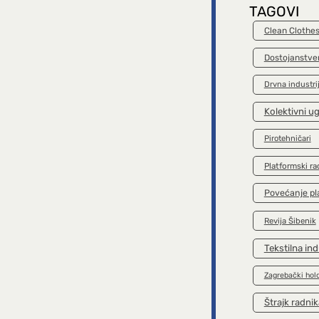
TAGOVI
Clean Clothe
Dostojanstve
Drvna industri
Kolektivni u
Pirotehničari
Platformski ra
Povećanje pl
Revija Šibenik
Tekstilna ind
Zagrebački hol
Štrajk radnik