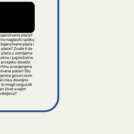
tojanstvena plaća?
žno naglasiti razliku
tojanstvene plaće i
plaće? Znate li da
 plaća u zemljama
stočne i jugoistočne
 prosjeku doseže
rtinu procijenjene
stvene plaće? Što
jenica govori osim
ci nisu dovoljno
 bi mogli osigurati
jan život svojim
biteljima?