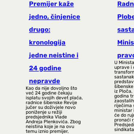
Premijer kaže
Radni
jedno, činjenice
Plob
drugo:
sast
kronologija
Mini
jedne neistine i
prav
U Minist
24 godine
uprave i 
transfor
sastanak
nepravde
predstav
šibenske 
Kao da nije dovoljno što
iz Ploča,
već 24 godine čekaju
godina tr
isplatu svojih devet plaća,
zaostali
radnice šibenske Revije
riječima 
jučer su doživjele novo
ministar
poniženje u režiji
će do ruj
predsjednika Vlade
pronaći r
Andreja Plenkovića. Zbog
Predsjed
neistina koje je na ovu
sindikat
temu iznio premijer,