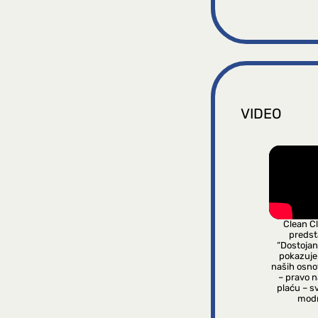
VIDEO
Clean C
predsta
“Dostojan
pokazuje
naših osno
– pravo 
plaću – s
modn