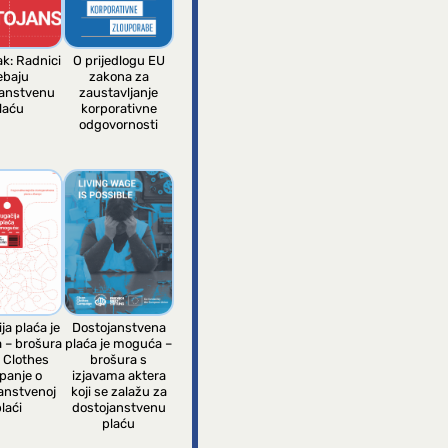
ak: Radnici
O prijedlogu EU
ebaju
zakona za
janstvenu
zaustavljanje
laću
korporativne
odgovornosti
ja plaća je
Dostojanstvena
 – brošura
plaća je moguća –
 Clothes
brošura s
panje o
izjavama aktera
anstvenoj
koji se zalažu za
laći
dostojanstvenu
plaću