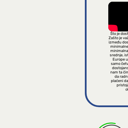
Što je dos
Zašto je va
između dos
minimalne 
minimalna
srednje, i
Europe u
samo četv
dostojan
nam ta čin
da radni
plaćeni da
pristo
o