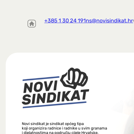
+385 1 30 24 191
ns@novisindikat.hr
Novi sindikat je sindikat općeg tipa
koji organizira radnice i radnike u svim granama
i djelatnostima na području cijele Hrvatske.