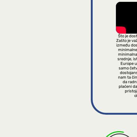
Što je dos
Zašto je va
između dos
minimalne 
minimalna
srednje, i
Europe u
samo četv
dostojan
nam ta čin
da radni
plaćeni da
pristo
o