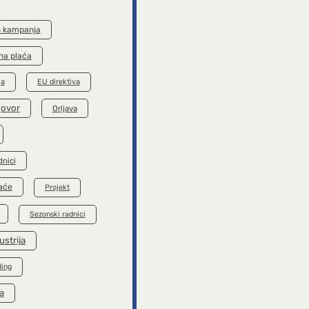
s kampanja
na plaća
ja
EU direktiva
govor
Orljava
dnici
aće
Projekt
Sezonski radnici
ustrija
ding
a