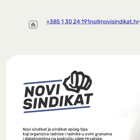
+385 1 30 24 191
ns@novisindikat.hr
Novi sindikat je sindikat općeg tipa
koji organizira radnice i radnike u svim granama
i djelatnostima na području cijele Hrvatske.