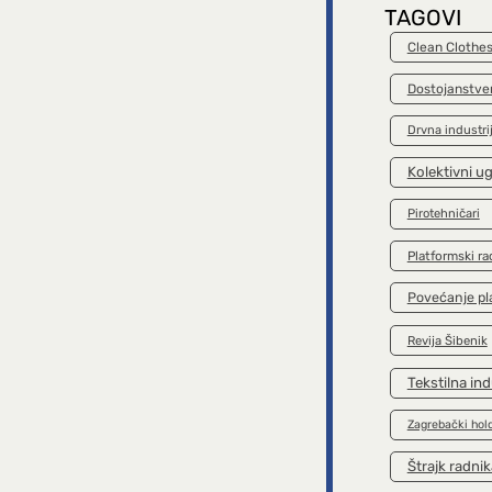
TAGOVI
Clean Clothe
Dostojanstve
Drvna industri
Kolektivni u
Pirotehničari
Platformski ra
Povećanje pl
Revija Šibenik
Tekstilna ind
Zagrebački hol
Štrajk radnik