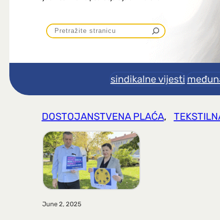
P
r
e
sindikalne vijesti
međuna
t
DOSTOJANSTVENA PLAĆA
, 
TEKSTILN
r
a
g
a
June 2, 2025