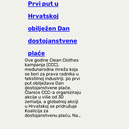
Prvi put u
Hrvatskoj
obilježen Dan
dostojanstvene
plaće
Ove godine Clean Clothes
kampanja (CCC),
međunarodna mreža koja
se bori za prava radnika u
tekstilnoj industriji, po prvi
put obilježava Dan
dostojanstvene plaće.
Članice CCC-a organiziraju
akcije u više od 30
zemalja, a globalnoj akciji
u Hrvatskoj se pridružuje
Koalicija za
dostojanstvenu plaću. Na…