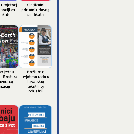
o umjetnoj
Sindikalni
genciji za
priručnik Novog
dikate
sindikata
o jednu
Brošura o
 – Brošura
uvjetima rada u
avednoj
hrvatskoj
nziciji
tekstilnoj
industriji