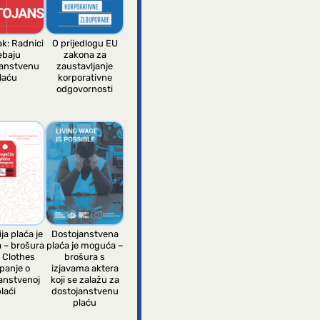
ak: Radnici
O prijedlogu EU
ebaju
zakona za
janstvenu
zaustavljanje
laću
korporativne
odgovornosti
ja plaća je
Dostojanstvena
 – brošura
plaća je moguća –
 Clothes
brošura s
panje o
izjavama aktera
anstvenoj
koji se zalažu za
laći
dostojanstvenu
plaću