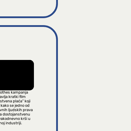
lothes kampanja
vlja kratki film
stvena plaća” koji
 kako se jedno od
vnih ljudskih prava
na dostojanstvenu
vakodnevno krši u
oj industriji.