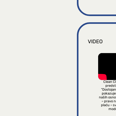
VIDEO
Clean C
predsta
“Dostojan
pokazuje
naših osno
– pravo 
plaću – s
modn