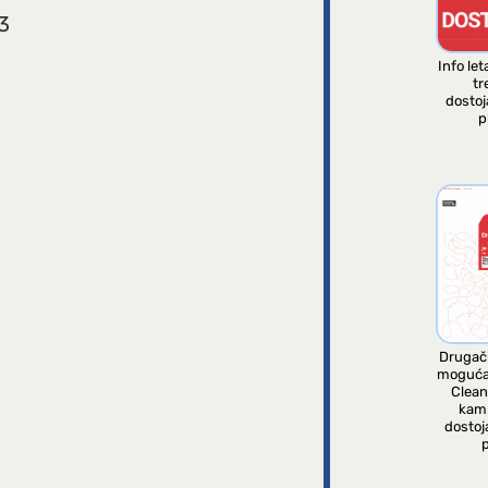
3
Info let
tr
dosto
p
Drugači
moguća
Clean
kam
dostoj
p