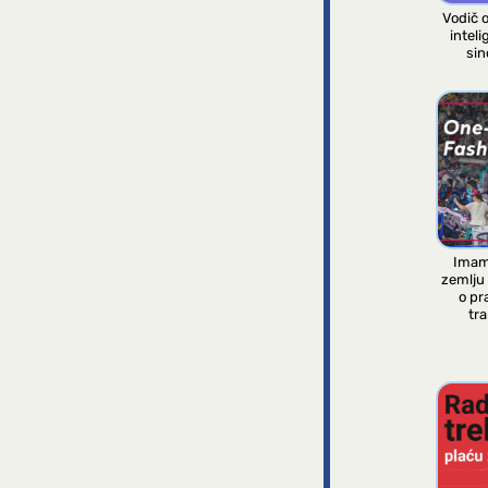
Vodič 
inteli
sin
Imam
zemlju
o pr
tra