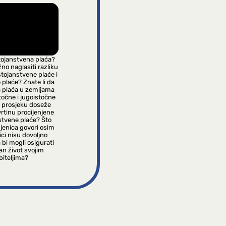
tojanstvena plaća?
žno naglasiti razliku
tojanstvene plaće i
plaće? Znate li da
 plaća u zemljama
stočne i jugoistočne
 prosjeku doseže
rtinu procijenjene
stvene plaće? Što
jenica govori osim
ci nisu dovoljno
 bi mogli osigurati
jan život svojim
biteljima?