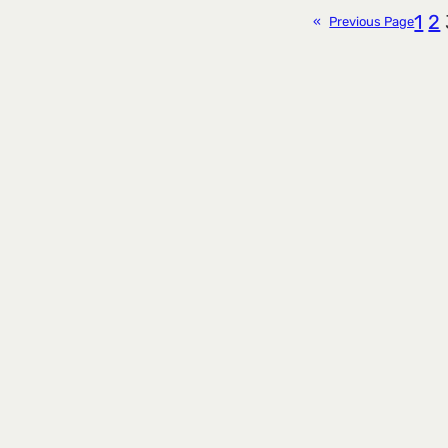
1
2
«
Previous Page