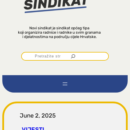
Novi sindikat je sindikat općeg tipa
koji organizira radnice i radnike u svim granama
i djelatnostima na području cijele Hrvatske.
P
r
e
t
r
June 2, 2025
VIJESTI