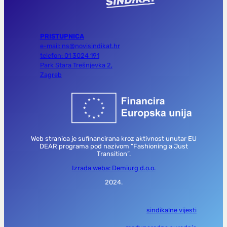
PRISTUPNICA
e-mail: ns@novisindikat.hr
telefon: 01 3024 191
Park Stara Trešnjevka 2,
Zagreb
Web stranica je sufinancirana kroz aktivnost unutar EU
DEAR programa pod nazivom “Fashioning a Just
Transition”.
Izrada weba: Demiurg d.o.o.
2024.
sindikalne vijesti