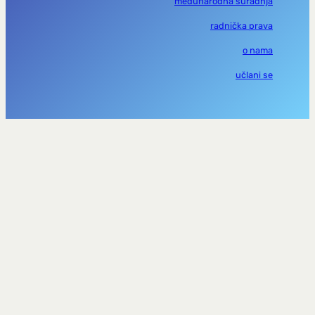
međunarodna suradnja
radnička prava
o nama
učlani se