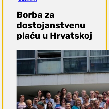
a
g
Borba za
a
dostojanstvenu
plaću u Hrvatskoj