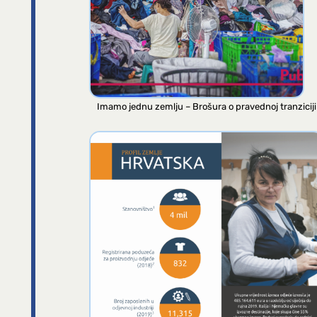
Imamo jednu zemlju – Brošura o pravednoj tranziciji