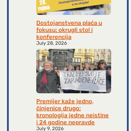
Dostojanstvena plaća u
fokusu: okrugli stol i
konferencija
July 28, 2026
Premijer kaže jedno,
činjenice drugo:
kronologija jedne neistine
i 24 godine nepravde
July 9, 2026