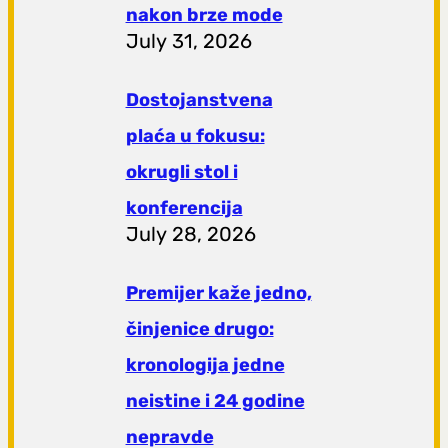
nakon brze mode
July 31, 2026
Dostojanstvena
plaća u fokusu:
okrugli stol i
konferencija
July 28, 2026
Premijer kaže jedno,
činjenice drugo:
kronologija jedne
neistine i 24 godine
nepravde