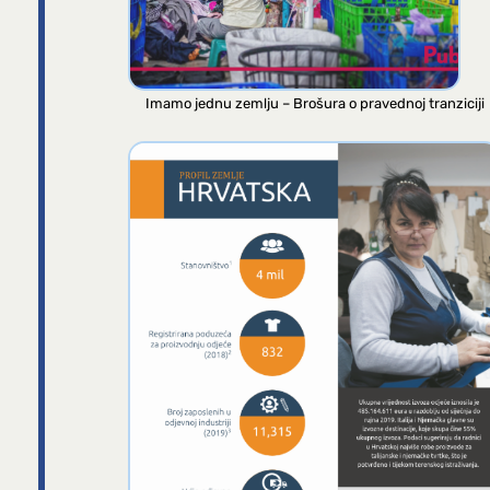
Imamo jednu zemlju – Brošura o pravednoj tranziciji