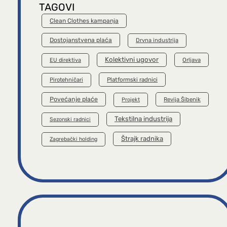
TAGOVI
Clean Clothes kampanja
Dostojanstvena plaća
Drvna industrija
Kolektivni ugovor
Orljava
EU direktiva
Platformski radnici
Pirotehničari
Povećanje plaće
Revija Šibenik
Projekt
Tekstilna industrija
Sezonski radnici
Štrajk radnika
Zagrebački holding