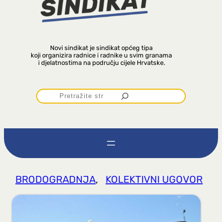
Novi sindikat je sindikat općeg tipa
koji organizira radnice i radnike u svim granama
i djelatnostima na području cijele Hrvatske.
P
r
e
t
BRODOGRADNJA
, 
KOLEKTIVNI UGOVOR
r