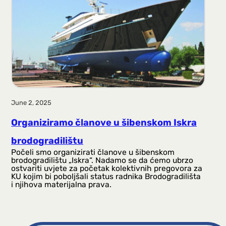
a
g
a
June 2, 2025
Organiziramo članove u šibenskom Iskra
brodogradilištu
Počeli smo organizirati članove u šibenskom
brodogradilištu „Iskra“. Nadamo se da ćemo ubrzo
ostvariti uvjete za početak kolektivnih pregovora za
KU kojim bi poboljšali status radnika Brodogradilišta
i njihova materijalna prava.