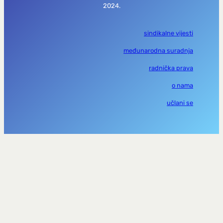
2024.
sindikalne vijesti
međunarodna suradnja
radnička prava
o nama
učlani se