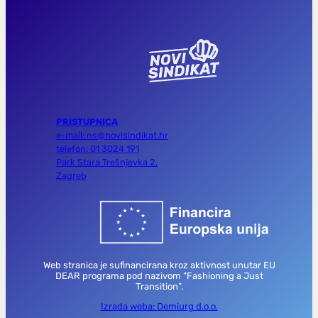
PRISTUPNICA
e-mail: ns@novisindikat.hr
telefon: 01 3024 191
Park Stara Trešnjevka 2,
Zagreb
Web stranica je sufinancirana kroz aktivnost unutar EU
DEAR programa pod nazivom “Fashioning a Just
Transition”.
Izrada weba: Demiurg d.o.o.