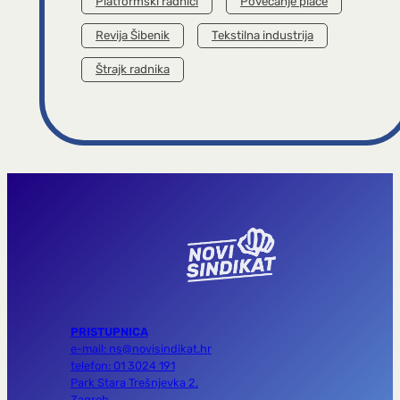
Platformski radnici
Povećanje plaće
Revija Šibenik
Tekstilna industrija
Štrajk radnika
PRISTUPNICA
e-mail: ns@novisindikat.hr
telefon: 01 3024 191
Park Stara Trešnjevka 2,
Zagreb