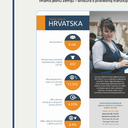
Imamo jednu zemlju – Brošura o pravednoj tranziciji