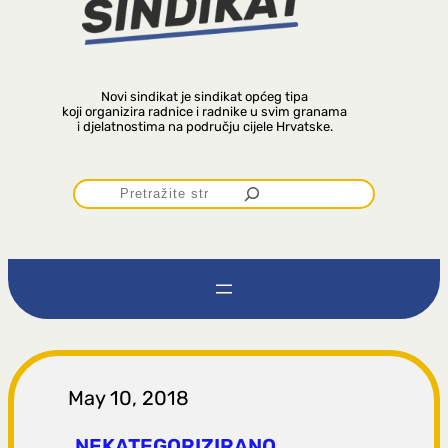
Novi sindikat je sindikat općeg tipa
koji organizira radnice i radnike u svim granama
i djelatnostima na području cijele Hrvatske.
P
r
e
t
r
May 10, 2018
NEKATEGORIZIRANO