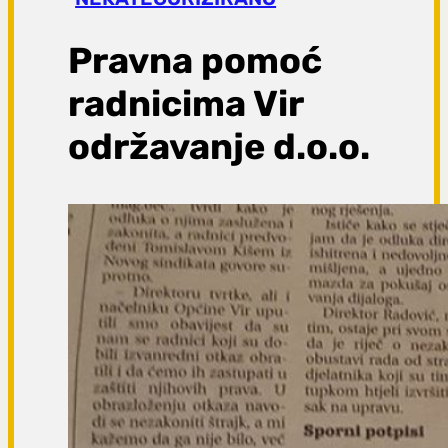
a
g
Pravna pomoć
a
radnicima Vir
održavanje d.o.o.