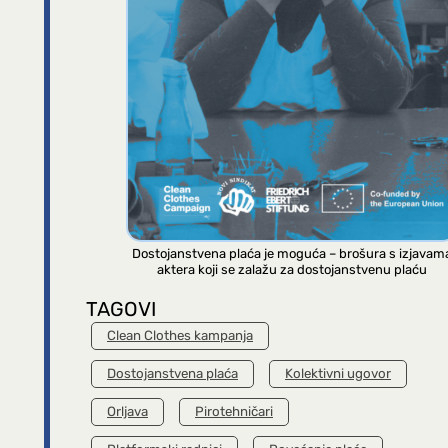
Dostojanstvena plaća je moguća – brošura s izjavam
aktera koji se zalažu za dostojanstvenu plaću
TAGOVI
Clean Clothes kampanja
Dostojanstvena plaća
Kolektivni ugovor
Orljava
Pirotehničari