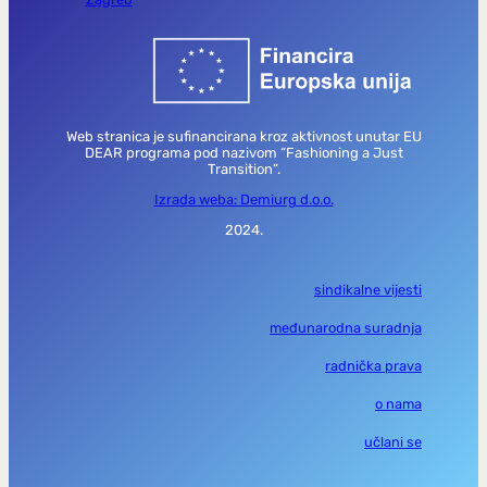
Web stranica je sufinancirana kroz aktivnost unutar EU
DEAR programa pod nazivom “Fashioning a Just
Transition”.
Izrada weba: Demiurg d.o.o.
2024.
sindikalne vijesti
međunarodna suradnja
radnička prava
o nama
učlani se