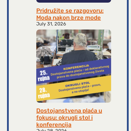
Pridružite se razgovoru:
Moda nakon brze mode
July 31, 2026
Dostojanstvena plaća u
fokusu: okrugli stol i
konferencija
July 28, 2026