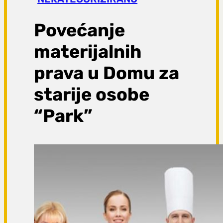
a
g
Povećanje
a
materijalnih
prava u Domu za
starije osobe
“Park”