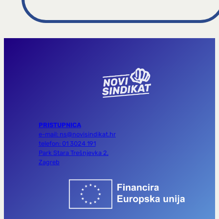
PRISTUPNICA
e-mail: ns@novisindikat.hr
telefon: 01 3024 191
Park Stara Trešnjevka 2,
Zagreb