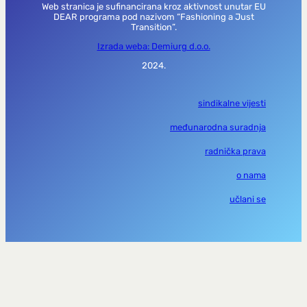
Web stranica je sufinancirana kroz aktivnost unutar EU
DEAR programa pod nazivom “Fashioning a Just
Transition”.
Izrada weba: Demiurg d.o.o.
2024.
sindikalne vijesti
međunarodna suradnja
radnička prava
o nama
učlani se