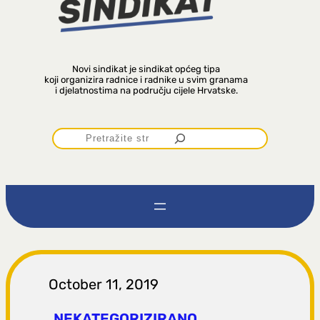
Novi sindikat je sindikat općeg tipa
koji organizira radnice i radnike u svim granama
i djelatnostima na području cijele Hrvatske.
P
r
e
t
r
October 11, 2019
NEKATEGORIZIRANO