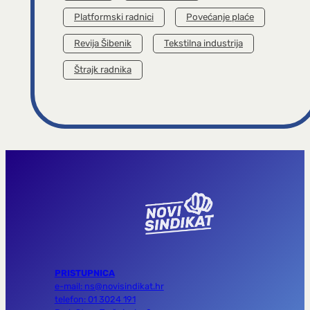
Platformski radnici
Povećanje plaće
Revija Šibenik
Tekstilna industrija
Štrajk radnika
PRISTUPNICA
e-mail: ns@novisindikat.hr
telefon: 01 3024 191