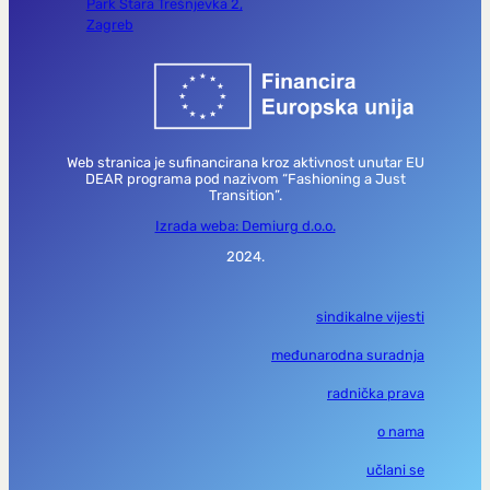
Park Stara Trešnjevka 2,
Zagreb
Web stranica je sufinancirana kroz aktivnost unutar EU
DEAR programa pod nazivom “Fashioning a Just
Transition”.
Izrada weba: Demiurg d.o.o.
2024.
sindikalne vijesti
međunarodna suradnja
radnička prava
o nama
učlani se