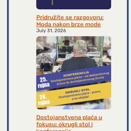
Pridružite se razgovoru:
Moda nakon brze mode
July 31, 2026
Dostojanstvena plaća u
fokusu: okrugli stol i