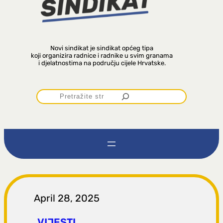
Novi sindikat je sindikat općeg tipa
koji organizira radnice i radnike u svim granama
i djelatnostima na području cijele Hrvatske.
P
r
e
t
r
April 28, 2025
VIJESTI