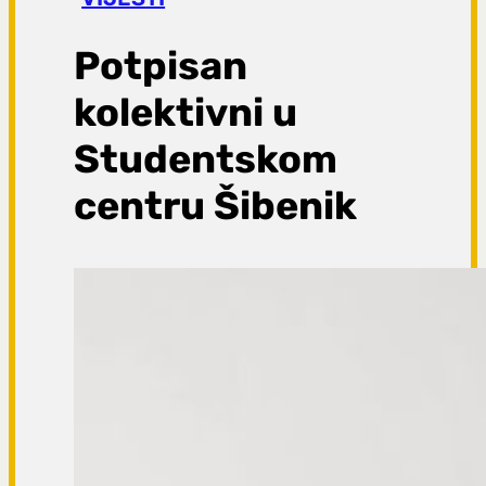
a
g
Potpisan
a
kolektivni u
Studentskom
centru Šibenik