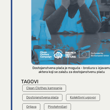
Dostojanstvena plaća je moguća – brošura s izjavam
aktera koji se zalažu za dostojanstvenu plaću
TAGOVI
Clean Clothes kampanja
Dostojanstvena plaća
Kolektivni ugovor
Orljava
Pirotehničari