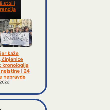
i stol i
rencija
8, 2026
jer kaže
, činjenice
: kronologija
neistine i 24
e nepravde
 2026