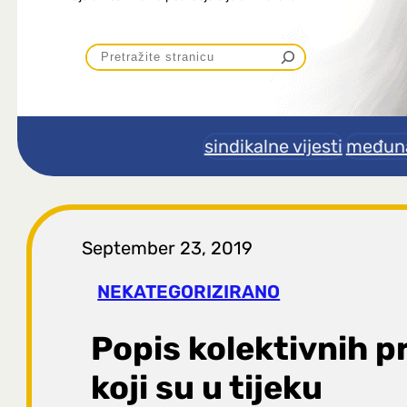
P
r
e
sindikalne vijesti
međuna
t
r
September 23, 2019
a
NEKATEGORIZIRANO
g
Popis kolektivnih 
a
koji su u tijeku