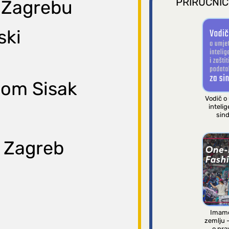
PRIRUČNIC
u Zagrebu
ski
dom Sisak
Vodič o
intelig
sind
, Zagreb
Imamo
zemlju 
o pra