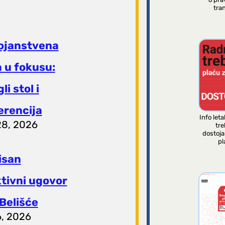
tran
ojanstvena
 u fokusu:
li stol i
erencija
Info leta
28, 2026
tre
dostoj
pl
isan
ktivni ugovor
Belišće
6, 2026