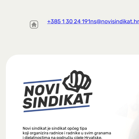
+385 1 30 24 191
ns@novisindikat.h
Novi sindikat je sindikat općeg tipa
koji organizira radnice i radnike u svim granama
i djelatnostima na području cijele Hrvatske.