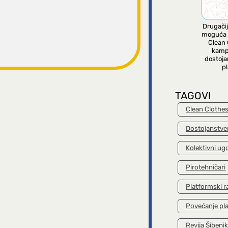
Drugačij
moguća 
Clean 
kamp
dostoja
pl
TAGOVI
Clean Clothe
Dostojanstve
Kolektivni ug
Pirotehničari
Platformski r
Povećanje pl
Revija Šibeni