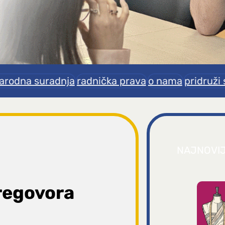
rodna suradnja
radnička prava
o nama
pridruži 
NAJNOVI
pregovora