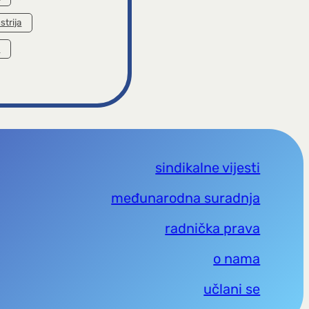
strija
a
sindikalne vijesti
međunarodna suradnja
radnička prava
o nama
učlani se