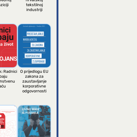
ziciji
tekstilnoj
industriji
k: Radnici
O prijedlogu EU
baju
zakona za
anstvenu
zaustavljanje
aću
korporativne
odgovornosti