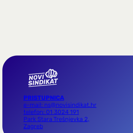
PRISTUPNICA
e-mail: ns@novisindikat.hr
telefon: 01 3024 191
Park Stara Trešnjevka 2,
Zagreb