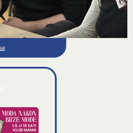
se
JE