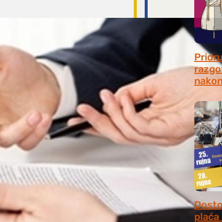
Pridr
razgo
nakon
July 31
Dosto
plaća