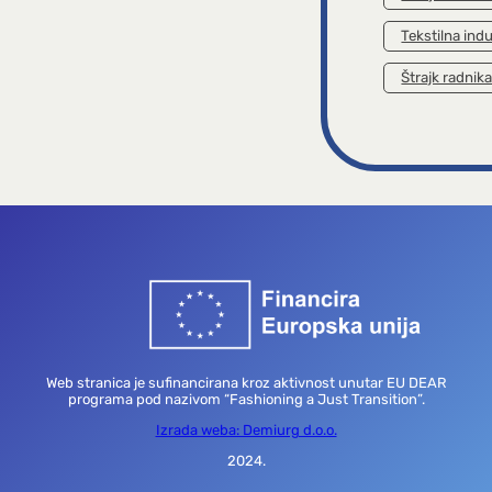
Tekstilna indu
Štrajk radnik
Web stranica je sufinancirana kroz aktivnost unutar EU DEAR
programa pod nazivom “Fashioning a Just Transition”.
Izrada weba: Demiurg d.o.o.
2024.