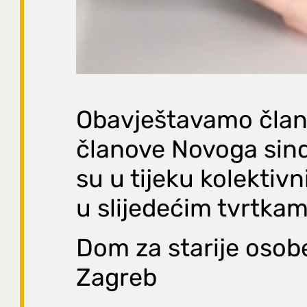
Obavještavamo člani
članove Novoga sind
su u tijeku kolektivn
u slijedećim tvrtkam
Dom za starije osob
Zagreb