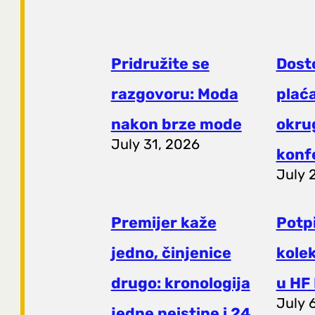
Pridružite se
Dost
razgovoru: Moda
plaća
nakon brze mode
okrug
July 31, 2026
konf
July 
Premijer kaže
Potp
jedno, činjenice
kole
drugo: kronologija
u HF 
July 
jedne neistine i 24