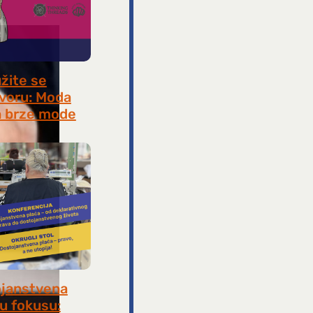
užite se
voru: Moda
 brze mode
, 2026
janstvena
 u fokusu: