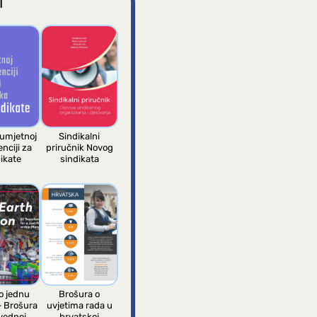
I
 umjetnoj
Sindikalni
enciji za
priručnik Novog
ikate
sindikata
 jednu
Brošura o
– Brošura
uvjetima rada u
vednoj
hrvatskoj