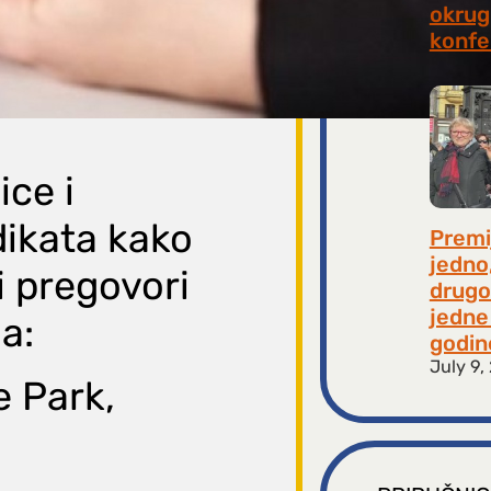
okrugl
konfe
July 2
ce i
ikata kako
Premi
jedno
i pregovori
drugo
jedne 
a:
godin
July 9,
e Park,