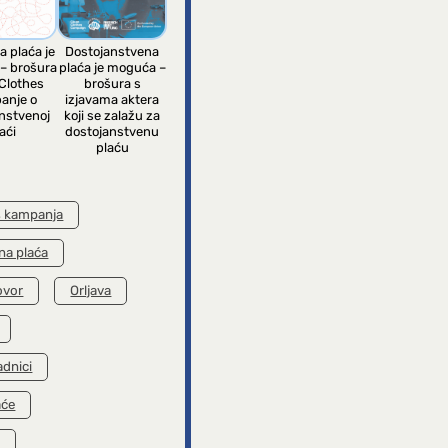
a plaća je
Dostojanstvena
– brošura
plaća je moguća –
Clothes
brošura s
anje o
izjavama aktera
nstvenoj
koji se zalažu za
aći
dostojanstvenu
plaću
s kampanja
na plaća
ovor
Orljava
adnici
aće
k