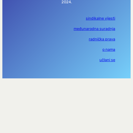
2024.
sindikalne vijesti
međunarodna suradnja
radnička prava
o nama
učlani se