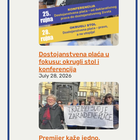
Dostojanstvena plaća u
fokusu: okrugli stol i
konferencija
July 28, 2026
Premijer kaže jedno,