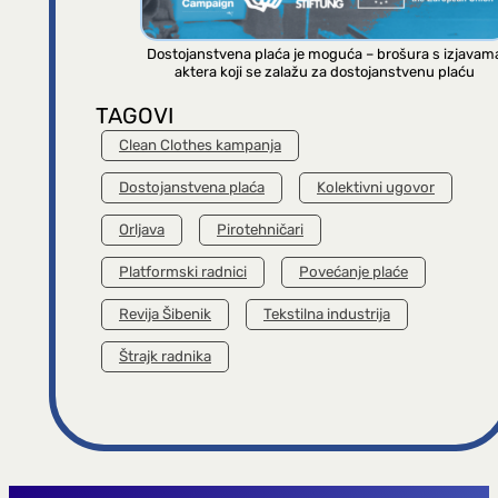
Dostojanstvena plaća je moguća – brošura s izjavam
aktera koji se zalažu za dostojanstvenu plaću
TAGOVI
Clean Clothes kampanja
Dostojanstvena plaća
Kolektivni ugovor
Orljava
Pirotehničari
Platformski radnici
Povećanje plaće
Revija Šibenik
Tekstilna industrija
Štrajk radnika