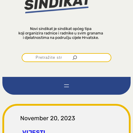
Novi sindikat je sindikat općeg tipa
koji organizira radnice i radnike u svim granama
i djelatnostima na području cijele Hrvatske.
P
r
e
t
r
November 20, 2023
VIJESTI