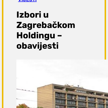
a
g
Izbori u
a
Zagrebačkom
Holdingu –
obavijesti