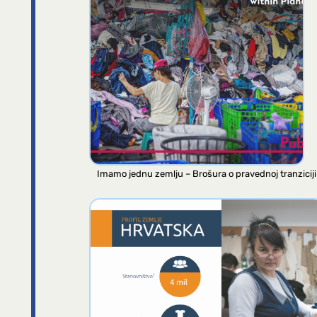
Imamo jednu zemlju – Brošura o pravednoj tranziciji