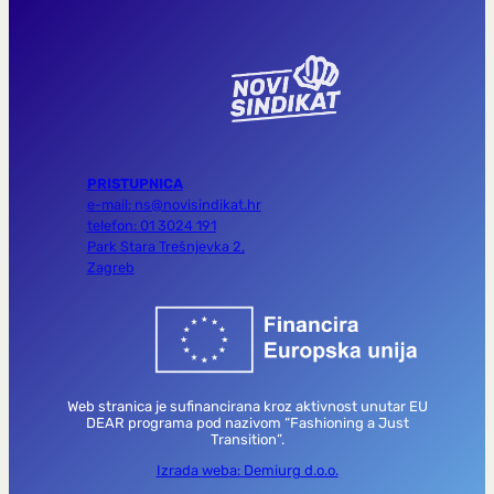
PRISTUPNICA
e-mail: ns@novisindikat.hr
telefon: 01 3024 191
Park Stara Trešnjevka 2,
Zagreb
Web stranica je sufinancirana kroz aktivnost unutar EU
DEAR programa pod nazivom “Fashioning a Just
Transition”.
Izrada weba: Demiurg d.o.o.