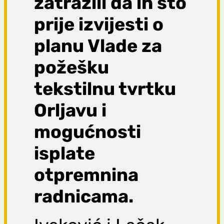
zatražili da ih što
prije izvijesti o
planu Vlade za
požešku
tekstilnu tvrtku
Orljavu i
mogućnosti
isplate
otpremnina
radnicama.