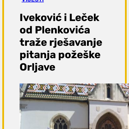
a
g
Iveković i Leček
a
od Plenkovića
traže rješavanje
pitanja požeške
Orljave