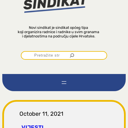
Novi sindikat je sindikat općeg tipa
koji organizira radnice i radnike u svim granama
i djelatnostima na području cijele Hrvatske.
P
r
e
t
r
October 11, 2021
VIJESTI