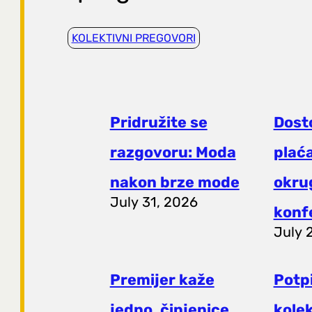
KOLEKTIVNI PREGOVORI
Pridružite se
Dost
razgovoru: Moda
plaća
nakon brze mode
okrug
July 31, 2026
konf
July 
Premijer kaže
Potp
jedno, činjenice
kole