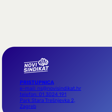
PRISTUPNICA
e-mail: ns@novisindikat.hr
telefon: 01 3024 191
Park Stara Trešnjevka 2,
Zagreb