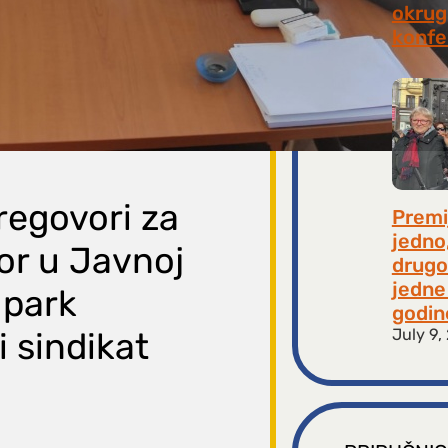
okrugl
konfe
July 2
regovori za
Premi
jedno
or u Javnoj
drugo
jedne 
 park
godin
July 9,
i sindikat