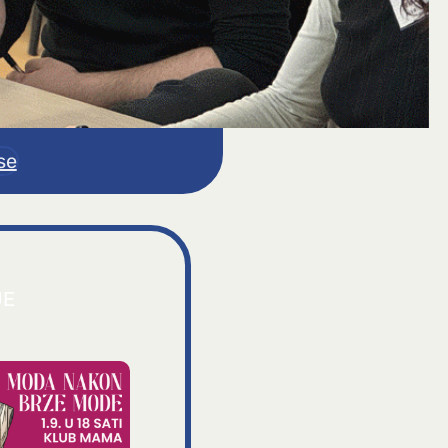
se
JE