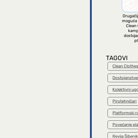
Drugačij
moguća 
Clean 
kamp
dostoja
pl
TAGOVI
Clean Clothe
Dostojanstve
Kolektivni ug
Pirotehničari
Platformski r
Povećanje pl
Revija Šibeni