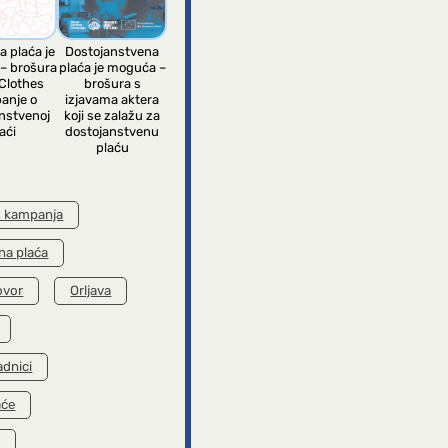
a plaća je
Dostojanstvena
– brošura
plaća je moguća –
Clothes
brošura s
anje o
izjavama aktera
nstvenoj
koji se zalažu za
aći
dostojanstvenu
plaću
s kampanja
na plaća
ovor
Orljava
adnici
aće
k