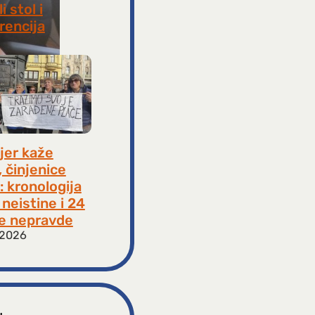
i stol i
rencija
8, 2026
jer kaže
, činjenice
: kronologija
neistine i 24
e nepravde
 2026