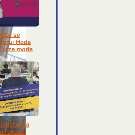
užite se
voru: Moda
 brze mode
, 2026
janstvena
 u fokusu: