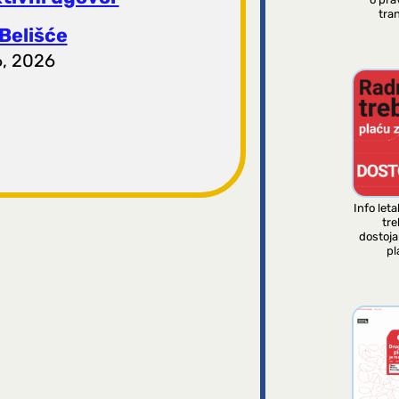
tran
Belišće
6, 2026
Info leta
tre
dostoj
pl