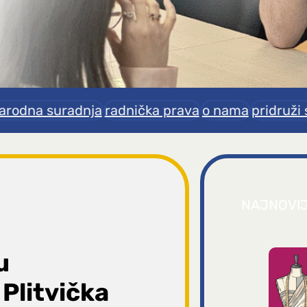
rodna suradnja
radnička prava
o nama
pridruži 
NAJNOVI
u
Plitvička