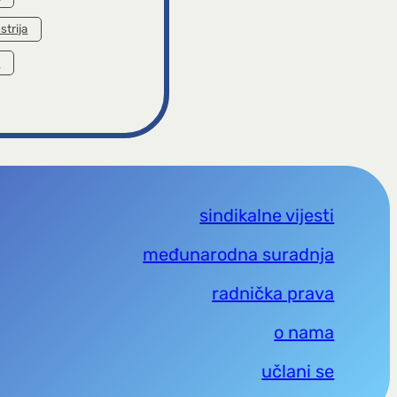
strija
a
sindikalne vijesti
međunarodna suradnja
radnička prava
o nama
učlani se