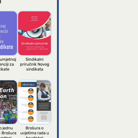
I
 umjetnoj
Sindikalni
enciji za
priručnik Novog
ikate
sindikata
 jednu
Brošura o
– Brošura
uvjetima rada u
vednoj
hrvatskoj