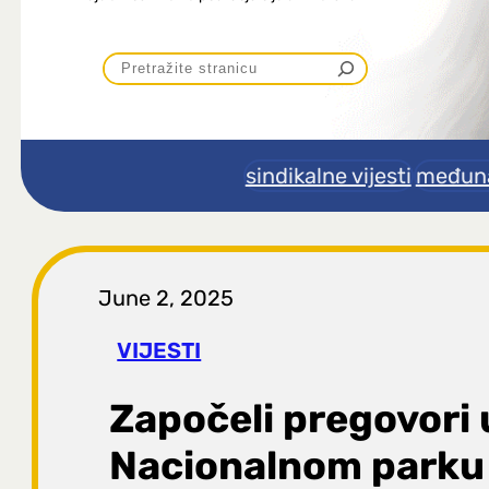
P
r
e
sindikalne vijesti
međuna
t
r
June 2, 2025
a
VIJESTI
g
Započeli pregovori 
a
Nacionalnom parku 