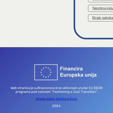
Tekstilna indu
Štrajk radnik
Web stranica je sufinancirana kroz aktivnost unutar EU DEAR
programa pod nazivom “Fashioning a Just Transition”.
Izrada weba: Demiurg d.o.o.
2024.