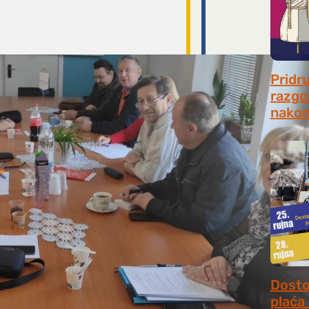
Pridr
razgo
nakon
July 31
Dosto
plaća