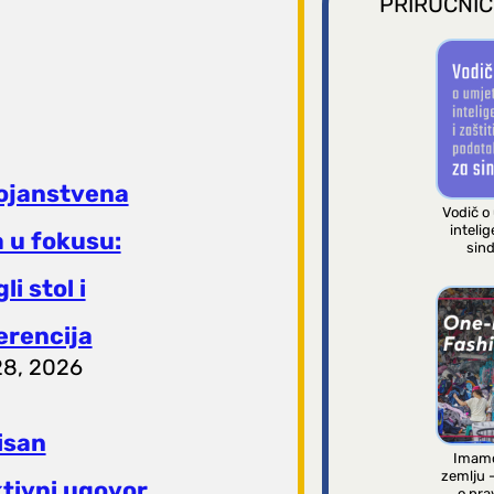
PRIRUČNIC
ojanstvena
Vodič o
intelig
 u fokusu:
sind
li stol i
erencija
28, 2026
isan
Imamo
zemlju 
ktivni ugovor
o pra