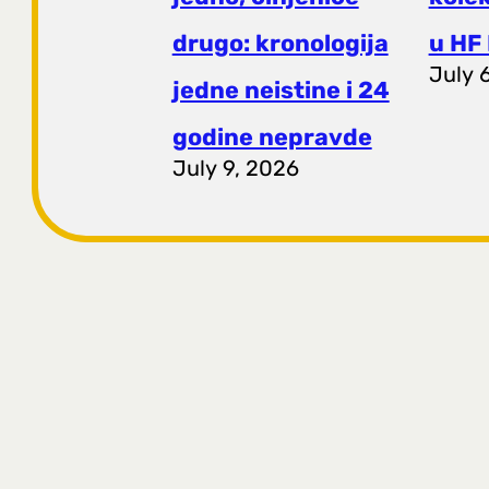
drugo: kronologija
u HF 
July 
jedne neistine i 24
godine nepravde
July 9, 2026