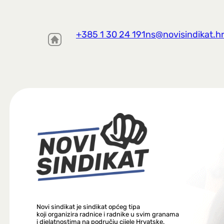
+385 1 30 24 191
ns@novisindikat.h
Novi sindikat je sindikat općeg tipa
koji organizira radnice i radnike u svim granama
i djelatnostima na području cijele Hrvatske.