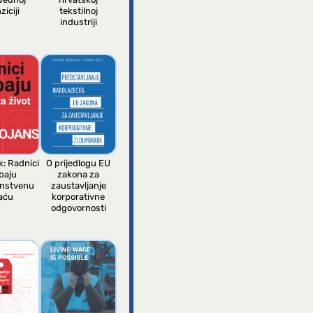
ziciji
tekstilnoj
industriji
k: Radnici
O prijedlogu EU
baju
zakona za
anstvenu
zaustavljanje
aću
korporativne
odgovornosti