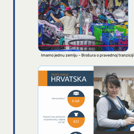
Imamo jednu zemlju – Brošura o pravednoj tranziciji