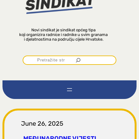
Novi sindikat je sindikat općeg tipa
koji organizira radnice i radnike u svim granama
i djelatnostima na području cijele Hrvatske.
P
r
e
t
r
June 26, 2025
MEĐUNARODNE VIJESTI