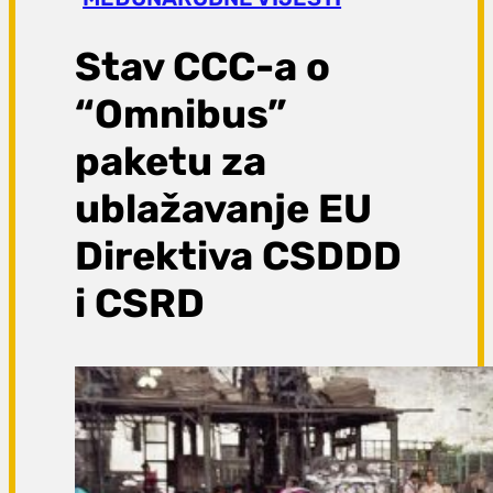
a
g
Stav CCC-a o
a
“Omnibus”
paketu za
ublažavanje EU
Direktiva CSDDD
i CSRD