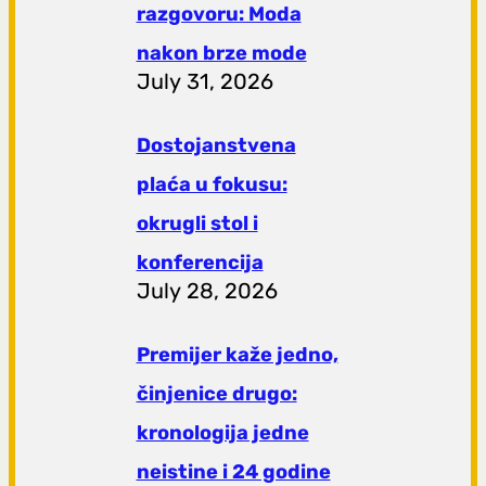
razgovoru: Moda
nakon brze mode
July 31, 2026
Dostojanstvena
plaća u fokusu:
okrugli stol i
konferencija
July 28, 2026
Premijer kaže jedno,
činjenice drugo:
kronologija jedne
neistine i 24 godine