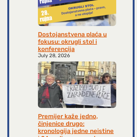
Dostojanstvena plaća u
fokusu: okrugli stol i
konferencija
July 28, 2026
Premijer kaže jedno,
činjenice drugo:
kronologija jedne neistine