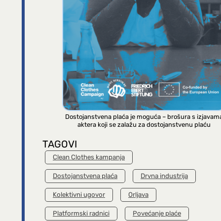
Dostojanstvena plaća je moguća – brošura s izjavam
aktera koji se zalažu za dostojanstvenu plaću
TAGOVI
Clean Clothes kampanja
Dostojanstvena plaća
Drvna industrija
Kolektivni ugovor
Orljava
Platformski radnici
Povećanje plaće