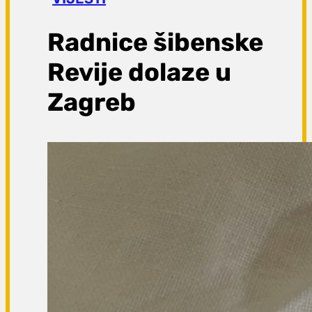
a
g
Radnice šibenske
a
Revije dolaze u
Zagreb