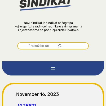
Novi sindikat je sindikat općeg tipa
koji organizira radnice i radnike u svim granama
i djelatnostima na području cijele Hrvatske.
P
r
e
t
r
November 16, 2023
VIJESTI