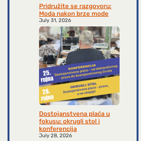
Pridružite se razgovoru:
Moda nakon brze mode
July 31, 2026
Dostojanstvena plaća u
fokusu: okrugli stol i
konferencija
July 28, 2026