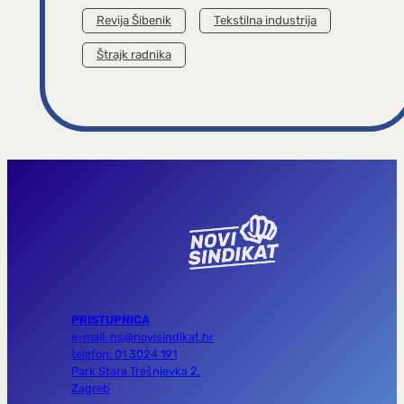
Revija Šibenik
Tekstilna industrija
Štrajk radnika
PRISTUPNICA
e-mail: ns@novisindikat.hr
telefon: 01 3024 191
Park Stara Trešnjevka 2,
Zagreb