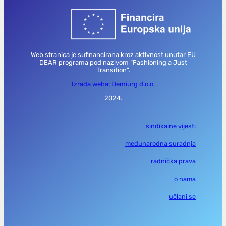
Web stranica je sufinancirana kroz aktivnost unutar EU
DEAR programa pod nazivom “Fashioning a Just
Transition”.
Izrada weba: Demiurg d.o.o.
2024.
sindikalne vijesti
međunarodna suradnja
radnička prava
o nama
učlani se