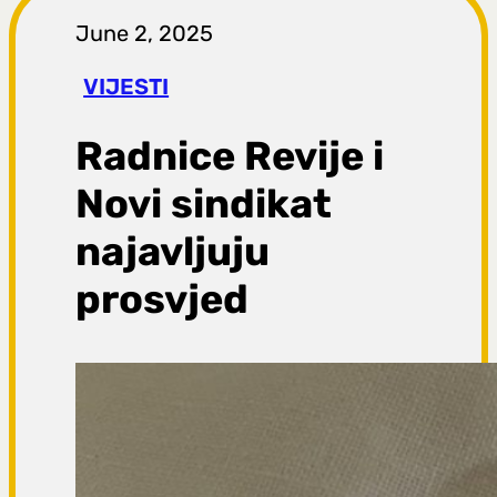
r
June 2, 2025
a
VIJESTI
g
Radnice Revije i
a
Novi sindikat
najavljuju
prosvjed