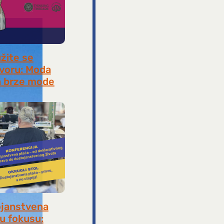
užite se
voru: Moda
 brze mode
, 2026
janstvena
 u fokusu: