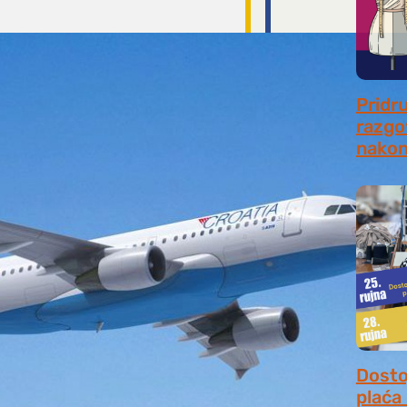
Pridr
razgo
nakon
July 31
Dosto
plaća