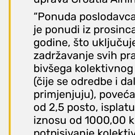
“Ponuda poslodavca
je ponudi iz prosinc
godine, što uključuj
zadržavanje svih pra
bivšega kolektivnog
(čije se odredbe i da
primjenjuju), poveća
od 2,5 posto, isplat
iznosu od 1000,00 k
potpisivanje kolekt