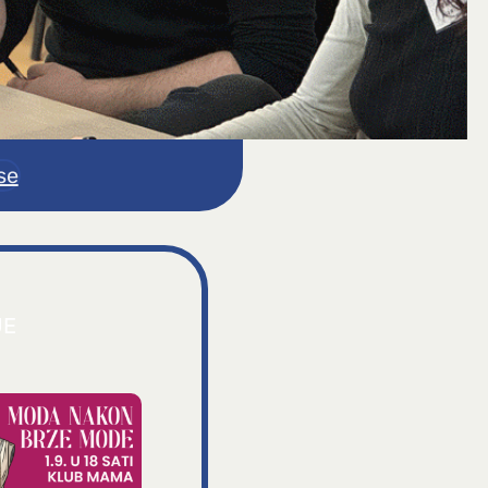
se
JE