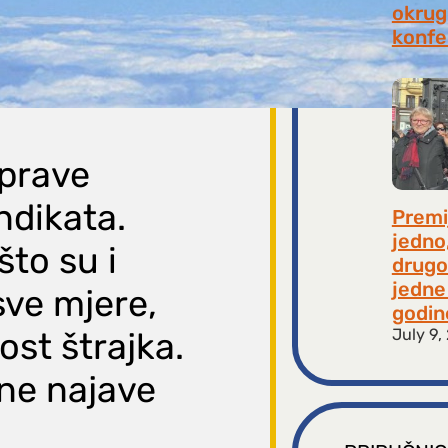
okrugl
konfe
July 2
uprave
indikata.
Premi
jedno
to su i
drugo
jedne 
sve mjere,
godin
July 9,
st štrajka.
ne najave