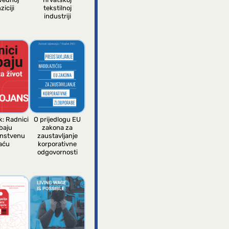
ziciji
tekstilnoj
industriji
k: Radnici
O prijedlogu EU
baju
zakona za
anstvenu
zaustavljanje
aću
korporativne
odgovornosti