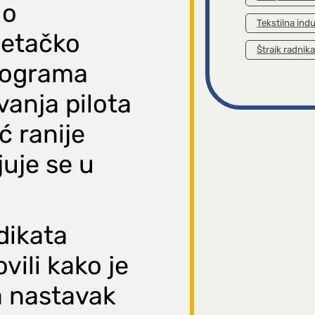
 o
Tekstilna indu
 letačko
Štrajk radnik
programa
vanja pilota
ć ranije
uje se u
dikata
vili kako je
a nastavak