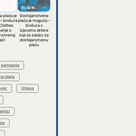
a plaća je
Dostojanstvena
– brošura
plaća je moguća –
Clothes
brošura s
anje o
izjavama aktera
nstvenoj
koji se zalažu za
aći
dostojanstvenu
plaću
s kampanja
na plaća
ovor
Orljava
adnici
aće
k