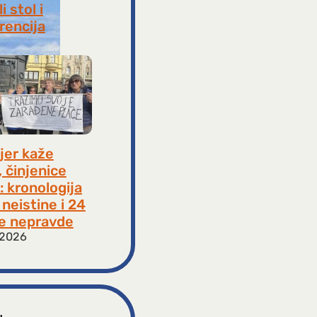
i stol i
rencija
8, 2026
jer kaže
, činjenice
: kronologija
neistine i 24
e nepravde
 2026