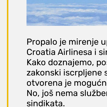
Propalo je mirenje 
Croatia Airlinesa i s
Kako doznajemo, poš
zakonski iscrpljene 
otvorena je mogućno
No, još nema službe
sindikata.