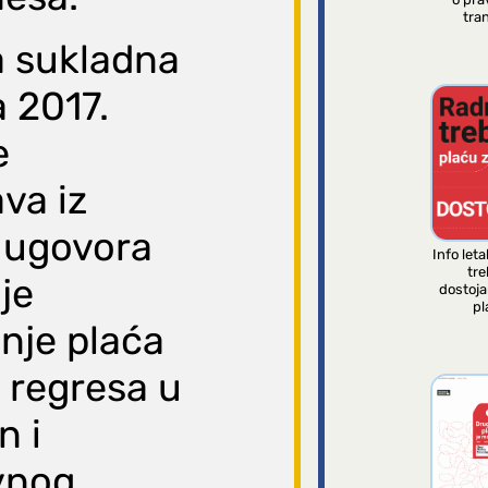
tran
 sukladna
a 2017.
e
va iz
 ugovora
Info leta
tre
lje
dostoj
pl
nje plaća
u regresa u
n i
ivnog