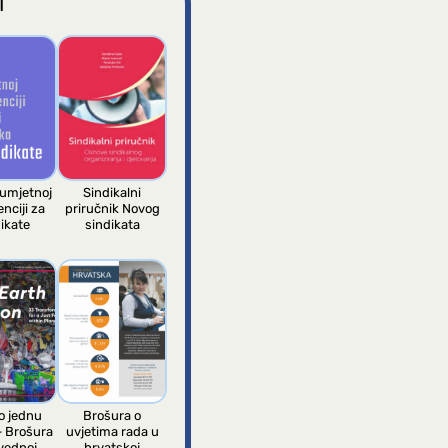
I
 umjetnoj
Sindikalni
enciji za
priručnik Novog
ikate
sindikata
 jednu
Brošura o
– Brošura
uvjetima rada u
vednoj
hrvatskoj