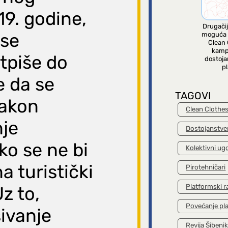
19. godine,
Drugačij
 se
moguća 
Clean 
kamp
tpiše do
dostoja
pl
e da se
TAGOVI
nakon
Clean Clothe
nje
Dostojanstve
ko se ne bi
Kolektivni ug
a turistički
Pirotehničari
Platformski r
z to,
Povećanje pl
ivanje
Revija Šibeni