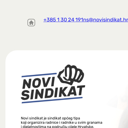
+385 1 30 24 191
ns@novisindikat.h
Novi sindikat je sindikat općeg tipa
koji organizira radnice i radnike u svim granama
i djelatnostima na području cijele Hrvatske.