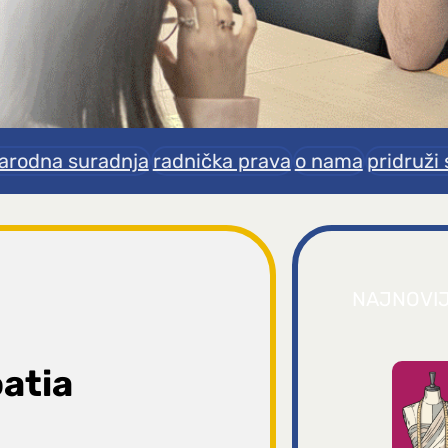
rodna suradnja
radnička prava
o nama
pridruži 
NAJNOVI
oatia
a