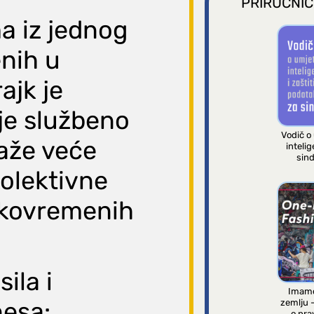
PRIRUČNIC
a iz jednog
enih u
ajk je
ije službeno
Vodič o
raže veće
intelig
sind
kolektivne
ekovremenih
ila i
Imamo
nesa:
zemlju 
o pra