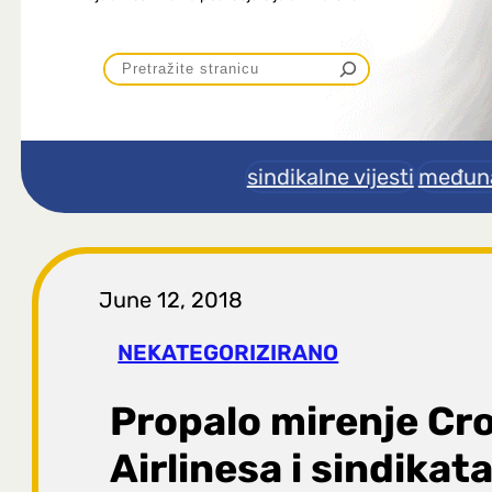
P
r
e
sindikalne vijesti
međuna
t
r
June 12, 2018
a
NEKATEGORIZIRANO
g
Propalo mirenje Cr
a
Airlinesa i sindikat