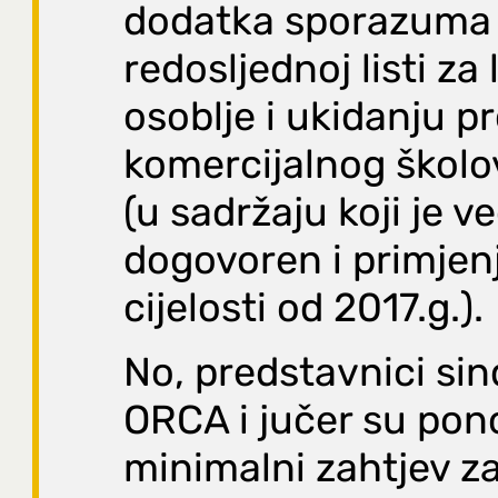
dodatka sporazuma
redosljednoj listi za
osoblje i ukidanju 
komercijalnog školo
(u sadržaju koji je ve
dogovoren i primjenj
cijelosti od 2017.g.).
No, predstavnici sin
ORCA i jučer su pono
minimalni zahtjev z