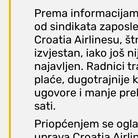
Prema informacijam
od sindikata zaposl
Croatia Airlinesu, štr
izvjestan, iako još n
najavljen. Radnici t
plaće, dugotrajnije 
ugovore i manje pr
sati.
Priopćenjem se oglas
uprava Croatia Airli