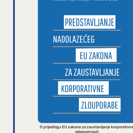
O prijedlogu EU zakona za zaustavljanje korporativn
odgovornosti