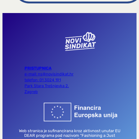
PRISTUPNICA
e-mail: ns@novisindikat.hr
telefon: 01 3024 191
Park Stara Trešnjevka 2,
Zagreb
Web stranica je sufinancirana kroz aktivnost unutar EU
DEAR programa pod nazivom “Fashioning a Just