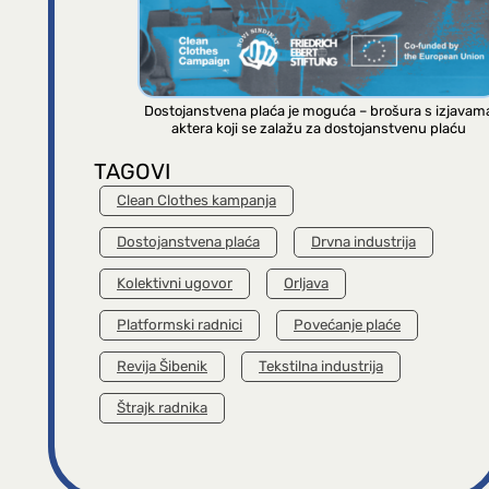
Dostojanstvena plaća je moguća – brošura s izjavam
aktera koji se zalažu za dostojanstvenu plaću
TAGOVI
Clean Clothes kampanja
Dostojanstvena plaća
Drvna industrija
Kolektivni ugovor
Orljava
Platformski radnici
Povećanje plaće
Revija Šibenik
Tekstilna industrija
Štrajk radnika