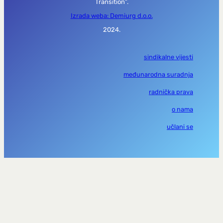
Transition”.
Izrada weba: Demiurg d.o.o.
2024.
sindikalne vijesti
međunarodna suradnja
radnička prava
o nama
učlani se