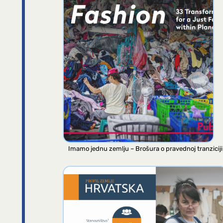
Imamo jednu zemlju – Brošura o pravednoj tranziciji