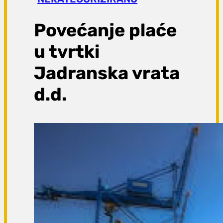
a
g
Povećanje plaće
a
u tvrtki
Jadranska vrata
d.d.