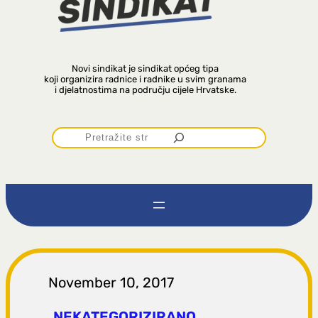
Novi sindikat je sindikat općeg tipa
koji organizira radnice i radnike u svim granama
i djelatnostima na području cijele Hrvatske.
P
r
e
t
r
November 10, 2017
NEKATEGORIZIRANO