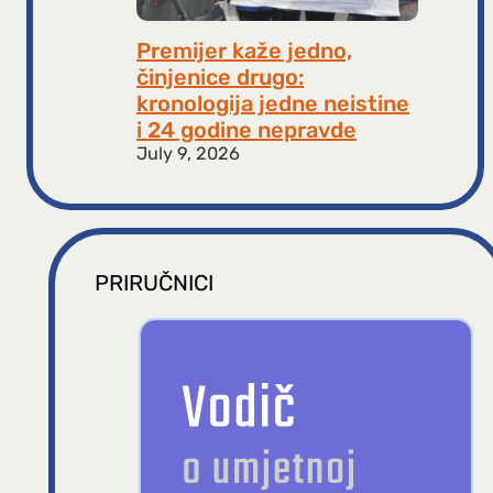
Premijer kaže jedno,
činjenice drugo:
kronologija jedne neistine
i 24 godine nepravde
July 9, 2026
PRIRUČNICI