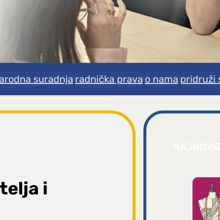
rodna suradnja
radnička prava
o nama
pridruži 
NAJNOVI
elja i