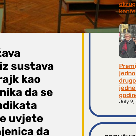
okrugl
konfe
July 2
žava
iz sustava
Premi
jedno
rajk kao
drugo
jedne 
nika da se
godin
July 9,
ndikata
je uvjete
njenica da