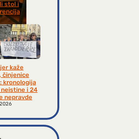
i stol i
rencija
8, 2026
jer kaže
, činjenice
: kronologija
neistine i 24
e nepravde
 2026