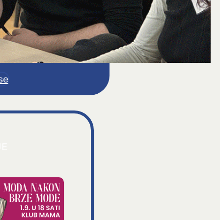
se
JE