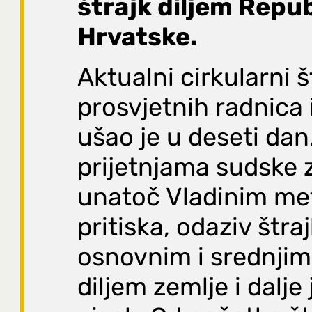
štrajk diljem Repub
Hrvatske.
Aktualni cirkularni š
prosvjetnih radnica 
ušao je u deseti da
prijetnjama sudske 
unatoč Vladinim m
pritiska, odaziv štra
osnovnim i srednji
diljem zemlje i dalje 