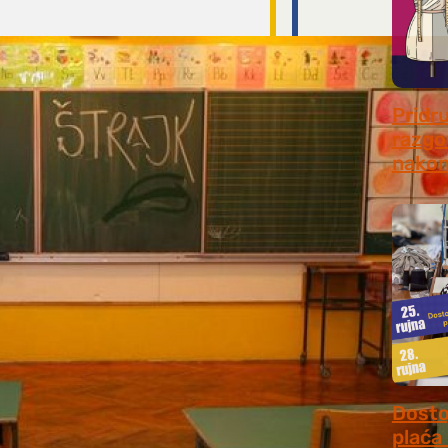
Pridr
razgo
nakon
July 31
Dosto
plaća