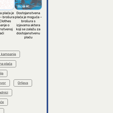
a plaća je
Dostojanstvena
– brošura
plaća je moguća –
Clothes
brošura s
anje o
izjavama aktera
nstvenoj
koji se zalažu za
aći
dostojanstvenu
plaću
s kampanja
na plaća
ija
ovor
Orljava
adnici
aće
k