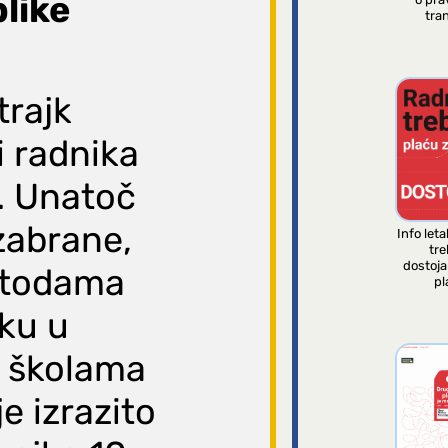
like
tran
trajk
i radnika
n. Unatoč
zabrane,
Info leta
tre
dostoj
etodama
pl
jku u
m školama
je izrazito