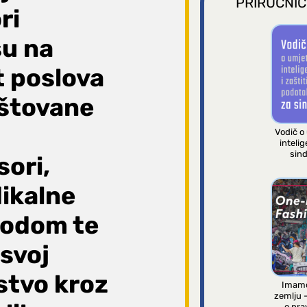
PRIRUČNIC
ri
su na
t poslova
oštovane
Vodič o
intelig
sind
sori,
dikalne
lodom te
 svoj
stvo kroz
Imamo
zemlju 
o pra