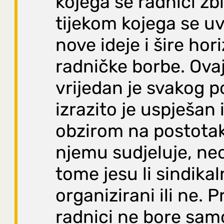
kojega se radnici zbli
tijekom kojega se uvi
nove ideje i šire hor
radničke borbe. Ovaj
vrijedan je svakog p
izrazito je uspješan i
obzirom na postotak 
njemu sudjeluje, ne
tome jesu li sindika
organizirani ili ne. P
radnici ne bore sam