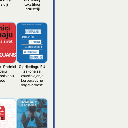
ziciji
tekstilnoj
industriji
k: Radnici
O prijedlogu EU
baju
zakona za
anstvenu
zaustavljanje
aću
korporativne
odgovornosti