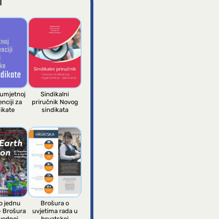
I
 umjetnoj
Sindikalni
enciji za
priručnik Novog
ikate
sindikata
 jednu
Brošura o
– Brošura
uvjetima rada u
vednoj
hrvatskoj