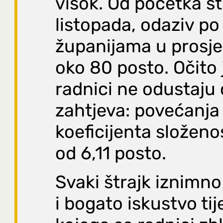
visok. Od početka št
listopada, odaziv po
županijama u prosje
oko 80 posto. Očito 
radnici ne odustaju
zahtjeva: povećanja
koeficijenta složeno
od 6,11 posto.
Svaki štrajk iznimno
i bogato iskustvo ti