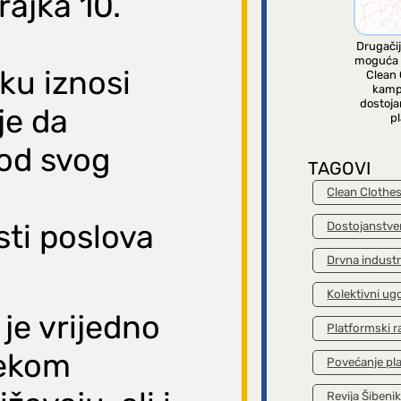
rajka 10.
Drugačij
moguća 
ku iznosi
Clean 
kamp
dostoja
je da
pl
 od svog
TAGOVI
Clean Clothe
sti poslova
Dostojanstve
Drvna industr
Kolektivni ug
 je vrijedno
Platformski r
jekom
Povećanje pl
Revija Šibeni