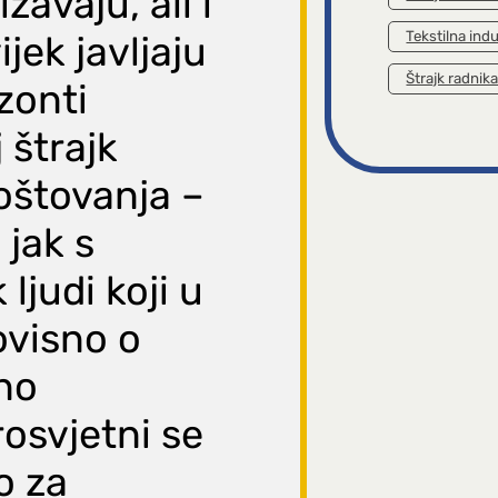
žavaju, ali i
Tekstilna indu
jek javljaju
Štrajk radnik
izonti
 štrajk
oštovanja –
 jak s
ljudi koji u
ovisno o
lno
rosvjetni se
o za