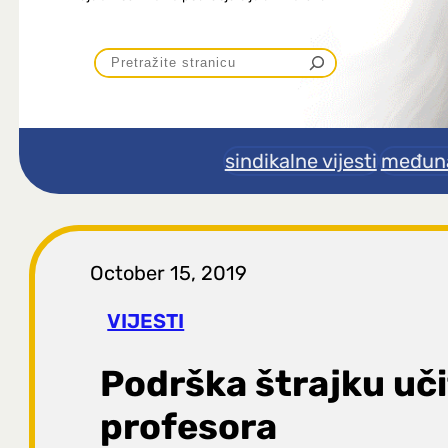
P
r
e
sindikalne vijesti
međuna
t
r
October 15, 2019
a
VIJESTI
g
Podrška štrajku učit
a
profesora