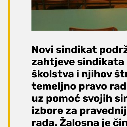
Novi sindikat podr
zahtjeve sindikata 
školstva i njihov št
temeljno pravo rad
uz pomoć svojih si
izbore za pravedni
rada. Žalosna je či