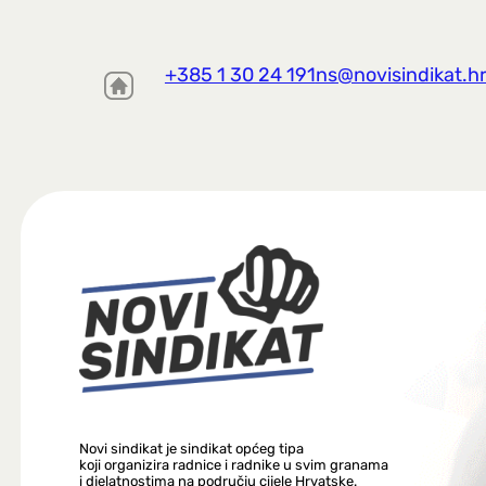
+385 1 30 24 191
ns@novisindikat.h
Novi sindikat je sindikat općeg tipa
koji organizira radnice i radnike u svim granama
i djelatnostima na području cijele Hrvatske.