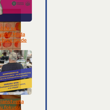
užite se
voru: Moda
 brze mode
, 2026
janstvena
 u fokusu: