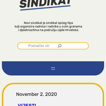
Novi sindikat je sindikat općeg tipa
koji organizira radnice i radnike u svim granama
i djelatnostima na području cijele Hrvatske.
P
r
e
t
r
November 2, 2020
VIJESTI