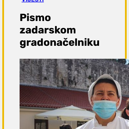
a
g
Pismo
a
zadarskom
gradonačelniku