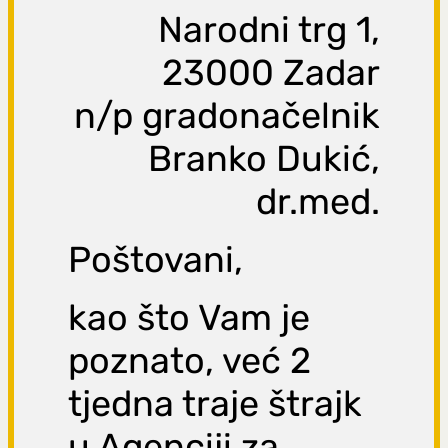
Narodni trg 1,
23000 Zadar
n/p gradonačelnik
Branko Dukić,
dr.med.
Poštovani,
kao što Vam je
poznato, već 2
tjedna traje štrajk
u Agenciji za