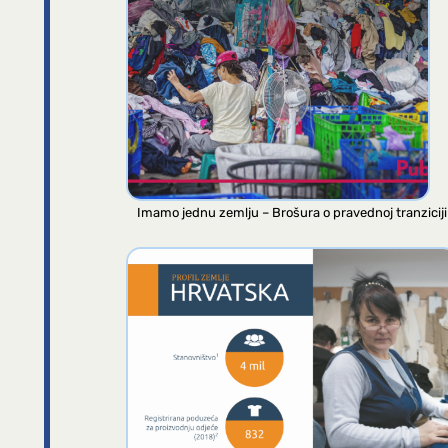
Imamo jednu zemlju – Brošura o pravednoj tranziciji