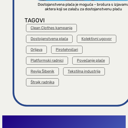
Dostojanstvena plaća je moguća – brošura s izjavam
aktera koji se zalažu za dostojanstvenu plaću
TAGOVI
Clean Clothes kampanja
Dostojanstvena plaća
Kolektivni ugovor
Orljava
Pirotehničari
Platformski radnici
Povećanje plaće
Revija Šibenik
Tekstilna industrija
Štrajk radnika