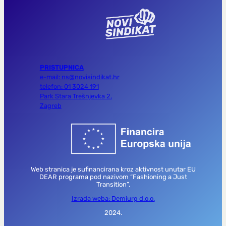
PRISTUPNICA
e-mail: ns@novisindikat.hr
telefon: 01 3024 191
Park Stara Trešnjevka 2,
Zagreb
Web stranica je sufinancirana kroz aktivnost unutar EU
DEAR programa pod nazivom “Fashioning a Just
Transition”.
Izrada weba: Demiurg d.o.o.
2024.