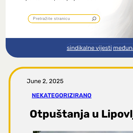
P
r
e
sindikalne vijesti
međuna
t
r
June 2, 2025
a
NEKATEGORIZIRANO
g
Otpuštanja u Lipov
a