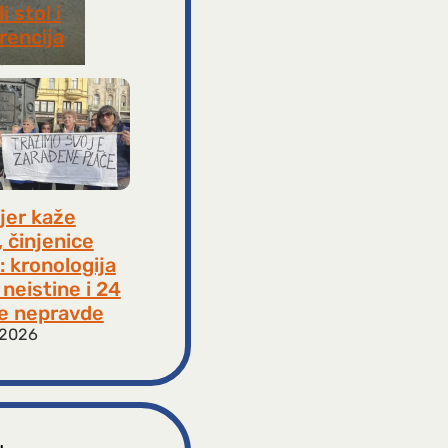
i stol i
rencija
8, 2026
jer kaže
, činjenice
: kronologija
neistine i 24
e nepravde
 2026