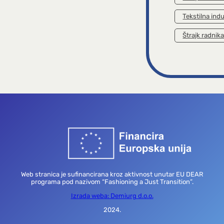
Tekstilna indu
Štrajk radnik
Web stranica je sufinancirana kroz aktivnost unutar EU DEAR
programa pod nazivom “Fashioning a Just Transition”.
Izrada weba: Demiurg d.o.o.
2024.