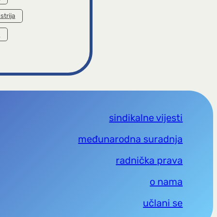
strija
a
sindikalne vijesti
međunarodna suradnja
radnička prava
o nama
učlani se