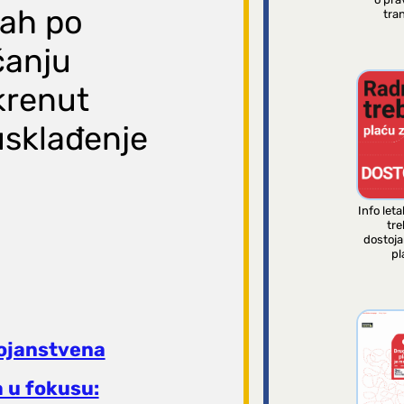
mah po
tran
ćanju
krenut
usklađenje
Info leta
tre
dostoj
pl
ojanstvena
 u fokusu: