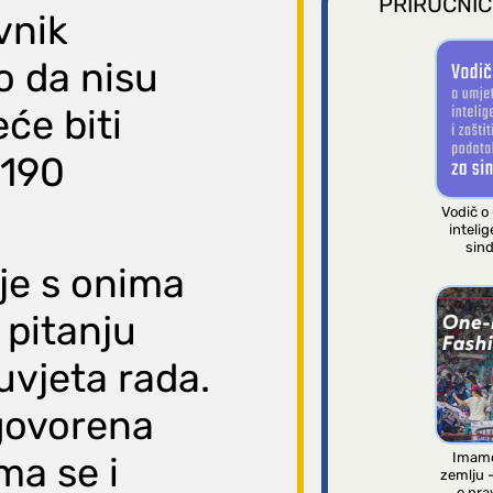
PRIRUČNIC
vnik
o da nisu
eće biti
 190
Vodič o
intelig
sind
 je s onima
o pitanju
uvjeta rada.
govorena
Imamo
ma se i
zemlju 
o pra