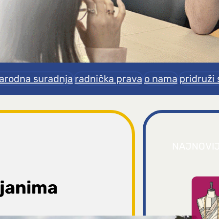
rodna suradnja
radnička prava
o nama
pridruži 
NAJNOVI
ljanima