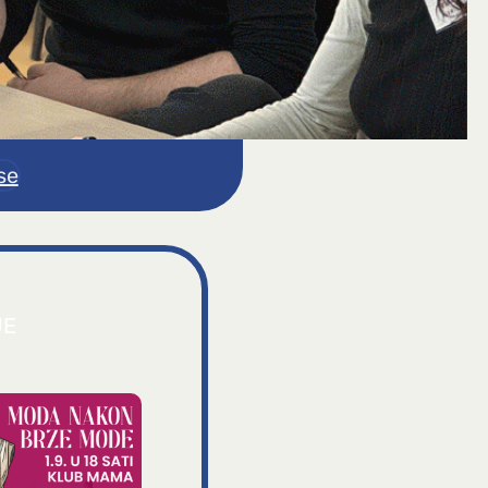
se
JE