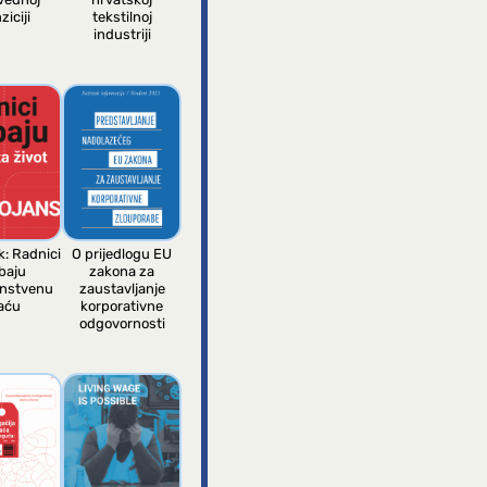
ziciji
tekstilnoj
industriji
k: Radnici
O prijedlogu EU
baju
zakona za
anstvenu
zaustavljanje
aću
korporativne
odgovornosti