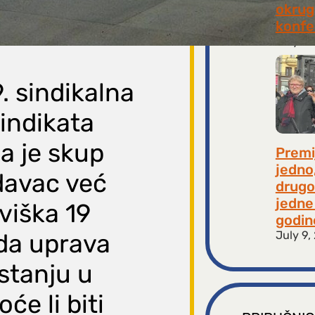
okrugl
konfe
July 2
9. sindikalna
indikata
a je skup
Premi
jedno
odavac već
drugo
jedne 
viška 19
godin
July 9,
 da uprava
 stanju u
oće li biti