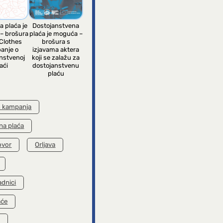
a plaća je
Dostojanstvena
– brošura
plaća je moguća –
Clothes
brošura s
anje o
izjavama aktera
nstvenoj
koji se zalažu za
aći
dostojanstvenu
plaću
s kampanja
na plaća
ovor
Orljava
adnici
aće
k