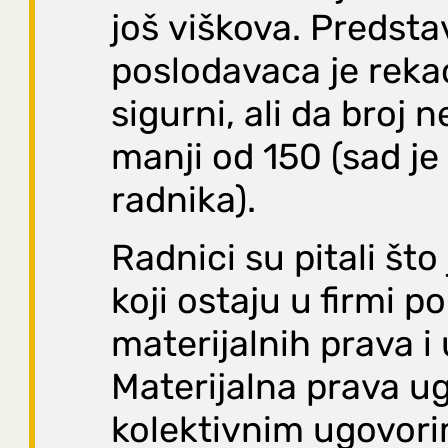
još viškova. Predsta
poslodavaca je reka
sigurni, ali da broj n
manji od 150 (sad je
radnika).
Radnici su pitali što
koji ostaju u firmi p
materijalnih prava i 
Materijalna prava u
kolektivnim ugovori