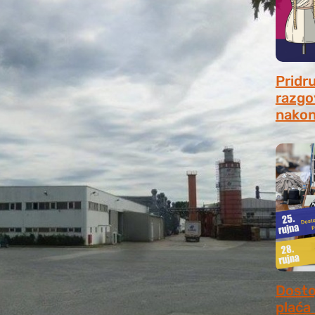
Pridr
razgo
nakon
July 31
Dosto
plaća