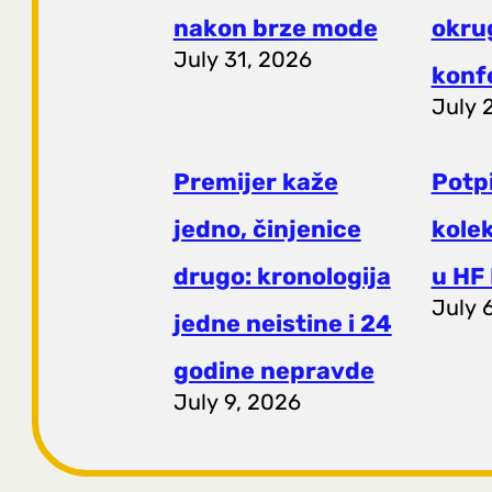
nakon brze mode
okrug
July 31, 2026
konf
July 
Premijer kaže
Potp
jedno, činjenice
kole
drugo: kronologija
u HF 
July 
jedne neistine i 24
godine nepravde
July 9, 2026