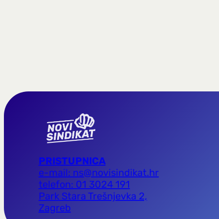
PRISTUPNICA
e-mail: ns@novisindikat.hr
telefon: 01 3024 191
Park Stara Trešnjevka 2,
Zagreb