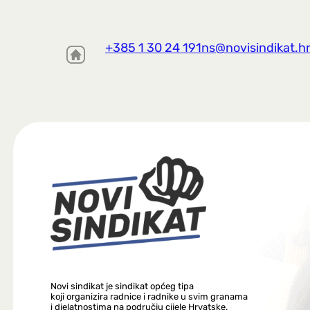
+385 1 30 24 191
ns@novisindikat.h
Novi sindikat je sindikat općeg tipa
koji organizira radnice i radnike u svim granama
i djelatnostima na području cijele Hrvatske.