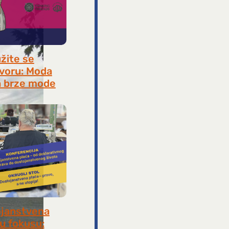
užite se
voru: Moda
 brze mode
, 2026
janstvena
 u fokusu: