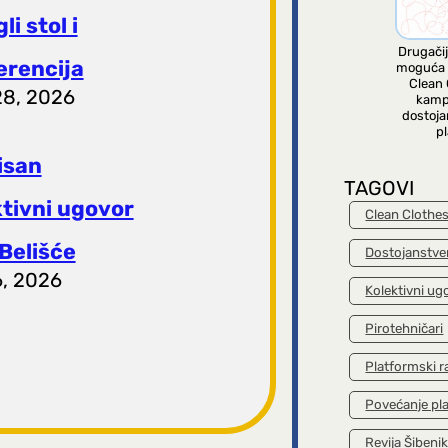
li stol i
Drugačij
erencija
moguća 
Clean 
28, 2026
kamp
dostoja
pl
isan
TAGOVI
ktivni ugovor
Clean Clothe
Belišće
Dostojanstve
6, 2026
Kolektivni ug
Pirotehničari
Platformski r
Povećanje pl
Revija Šibeni