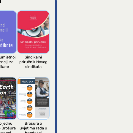
I
 umjetnoj
Sindikalni
enciji za
priručnik Novog
ikate
sindikata
 jednu
Brošura o
– Brošura
uvjetima rada u
vednoj
hrvatskoj