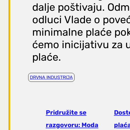
dalje poštivaju. Od
odluci Vlade o pove
minimalne plaće po
ćemo inicijativu za 
plaće.
DRVNA INDUSTRIJA
Pridružite se
Dost
razgovoru: Moda
plaća