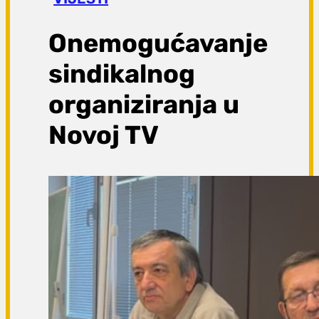
a
g
Onemogućavanje
a
sindikalnog
organiziranja u
Novoj TV