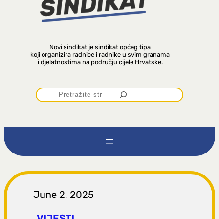
Novi sindikat je sindikat općeg tipa
koji organizira radnice i radnike u svim granama
i djelatnostima na području cijele Hrvatske.
P
r
e
t
r
June 2, 2025
VIJESTI