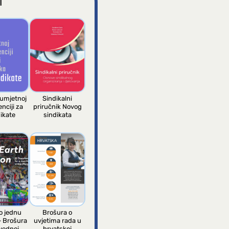
I
 umjetnoj
Sindikalni
enciji za
priručnik Novog
ikate
sindikata
 jednu
Brošura o
– Brošura
uvjetima rada u
vednoj
hrvatskoj