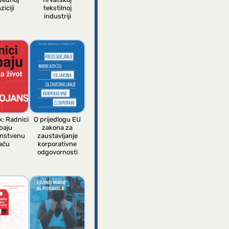
ziciji
tekstilnoj
industriji
k: Radnici
O prijedlogu EU
baju
zakona za
anstvenu
zaustavljanje
aću
korporativne
odgovornosti