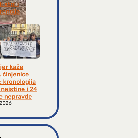
i stol i
rencija
8, 2026
jer kaže
, činjenice
: kronologija
neistine i 24
e nepravde
 2026