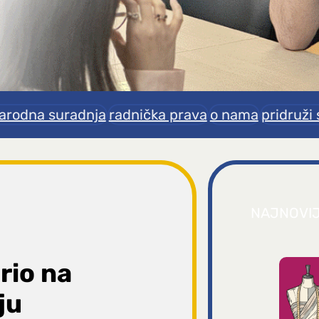
rodna suradnja
radnička prava
o nama
pridruži 
NAJNOVI
rio na
ju