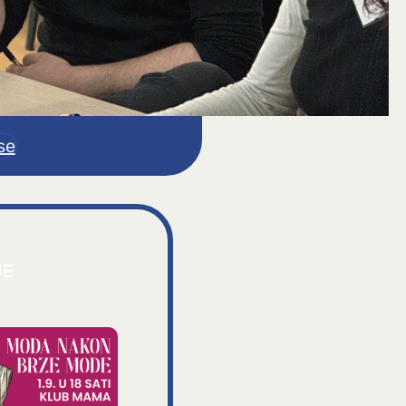
se
JE