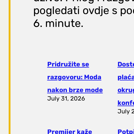
pogledati ovdje s p
6. minute.
Pridružite se
Dost
razgovoru: Moda
plaća
nakon brze mode
okrug
July 31, 2026
konf
July 
Premijer kaže
Potp