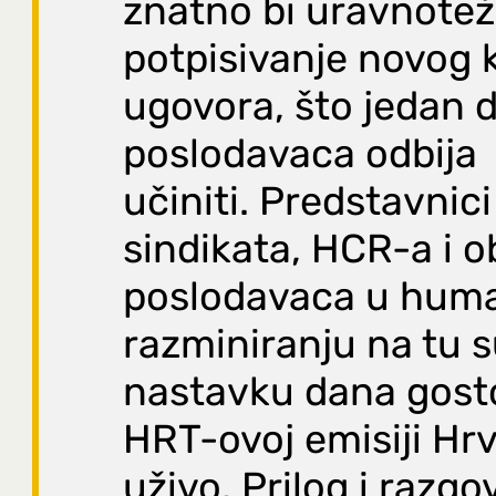
znatno bi uravnotež
potpisivanje novog 
ugovora, što jedan d
poslodavaca odbija
učiniti. Predstavnic
sindikata, HCR-a i o
poslodavaca u hum
razminiranju na tu 
nastavku dana gosto
HRT-ovoj emisiji Hr
uživo. Prilog i razg