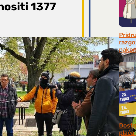
znositi 1377
Pridr
razgo
nakon
July 31
Dosto
plaća