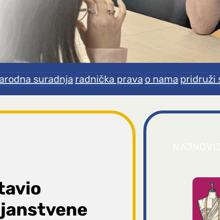
rodna suradnja
radnička prava
o nama
pridruži 
NAJNOVI
tavio
ojanstvene