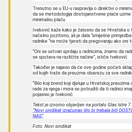
Trenutno se u EU-u raspravlja o direktivi o minimal
da se metodologija dostojanstvene plaće uzme ka
minimalnu plaću.
Iveković kaže kako je žalosno da se Hrvatska o 
načelno pozitivno, ali je dala “smiješne primjedb
radnike “ne može tjerati da pregovaraju ako oni t
“Oni se ustvari sprdaju s radnicima, znamo da radni
se sputava na različite načine”, ističe Iveković.
Također je najavio da će ove godine početi skla
od kojih traže da preuzme obavezu za sve radni
“Bilo koji brend koji djeluje u Hrvatskoj preuzima
rade za njega i mora se potruditi da ti radnici im
pojasnio je Iveković.
Tekst je izvorno objavljen na portalu Glas Istre 
“Novi sindikat izračunao što bi trebala biti
NAS”
.
Foto: Novi sindikat