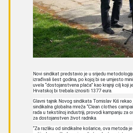
Novi sindikat predstavio je u srijedu metodologiju
izrađivali šest godina, po kojoj bi se umjesto mi
uvela “dostojanstvena plaća” kao krajnji cilj koji
Hrvatskoj bi trebala iznositi 1377 eura.
Glavni tajnik Novog sindikata Tomislav Kiš rekao 
sindikalna globalna mreža “Clean clothes campaig
rada u tekstilnoj industriji, provodi kampanju za 
za dostojanstven život radnika.
“Za razliku od sindikalne košarice, ova metoda j