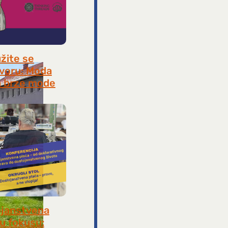
užite se
voru: Moda
 brze mode
, 2026
janstvena
 u fokusu: