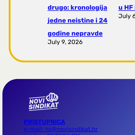
drugo: kronologija
u HF 
July 
jedne neistine i 24
godine nepravde
July 9, 2026
PRISTUPNICA
e-mail: ns@novisindikat.hr