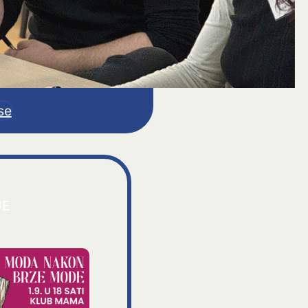
se
JE