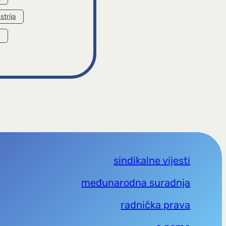
strija
a
sindikalne vijesti
međunarodna suradnja
radnička prava