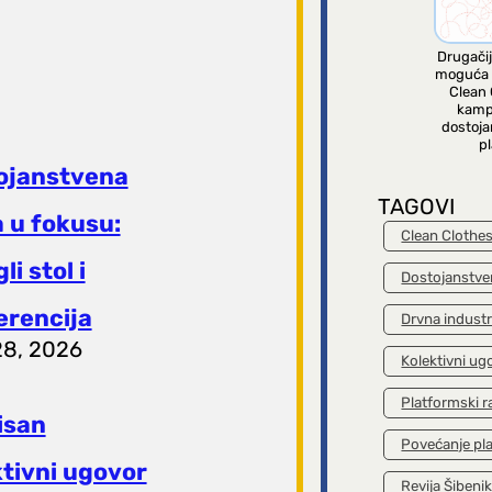
Drugačij
moguća 
Clean 
kamp
dostoja
pl
ojanstvena
TAGOVI
 u fokusu:
Clean Clothe
li stol i
Dostojanstve
erencija
Drvna industr
28, 2026
Kolektivni ug
Platformski r
isan
Povećanje pl
ktivni ugovor
Revija Šibeni