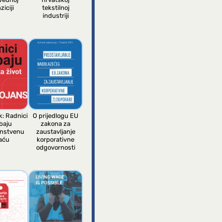
ziciji
tekstilnoj
industriji
k: Radnici
O prijedlogu EU
baju
zakona za
anstvenu
zaustavljanje
aću
korporativne
odgovornosti