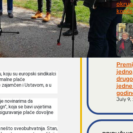
okrugl
konfe
July 2
Premi
jedno
, koju su europski sindikalci
drugo
nimalne plaće
jedne 
 je zajamčen i Ustavom, a u
godin
July 9,
je novinarima da
n”, koja se bavi uvjetima
osiguravanje plaće dovoljne
e nešto sveobuhvatnija. Stan,