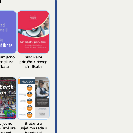
I
 umjetnoj
Sindikalni
enciji za
priručnik Novog
ikate
sindikata
 jednu
Brošura o
– Brošura
uvjetima rada u
vednoj
hrvatskoj