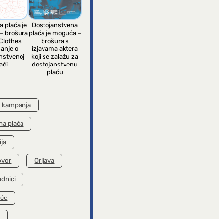
a plaća je
Dostojanstvena
– brošura
plaća je moguća –
Clothes
brošura s
anje o
izjavama aktera
nstvenoj
koji se zalažu za
aći
dostojanstvenu
plaću
s kampanja
na plaća
ija
ovor
Orljava
adnici
aće
k