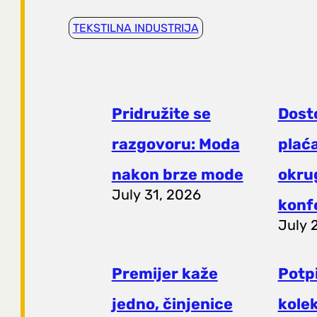
TEKSTILNA INDUSTRIJA
Pridružite se
Dost
razgovoru: Moda
plaća
nakon brze mode
okrug
July 31, 2026
konf
July 
Premijer kaže
Potp
jedno, činjenice
kole