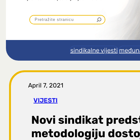
P
r
e
sindikalne vijesti
međuna
t
r
April 7, 2021
a
VIJESTI
g
Novi sindikat preds
a
metodologiju dost