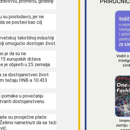
PRIRUČNIC
zdravstvu, prometu, godišnji
u su poslodavci, jer ne
da se postavi kao cilj
vatskoj tekstilnoj industriji
elji omogućio dostojan život.
o je da su na
Vodič o
u 15 europskih država
intelig
 je objaviti u 25 zemalja.
sind
a za dostojanstven život
jem tečaju HNB-a 10.433
ne pomake u povećanju
stvariti dostojanstvenu
naše su prosječne plaće
Imamo
. Želimo nametnuti da se teži
zemlju 
vić.
o pra