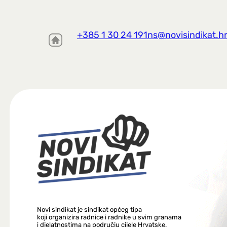
+385 1 30 24 191
ns@novisindikat.h
Novi sindikat je sindikat općeg tipa
koji organizira radnice i radnike u svim granama
i djelatnostima na području cijele Hrvatske.