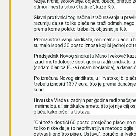
režije, hrana, školovanje, odjeća, obuća, pristup 
odmor i nešto sitno štednje”, kaže Kiš.
Glavni protivnici tog načina izračunavanja u pravil
razumiju da se tolika plaća ne traži odmah, nego 
prema kome polako treba ići, objasnio je Kiš.
Prema istraživanju sindikata, minimalne plaće u hr
su malo ispod 30 posto iznosa koji bi jednoj obit
Predsjednik Novog sindikata Mario Iveković kaza
izradi metodologije šest godina radili sindikalci 
(sedam članica EU-a i osam nečlanica), a danas će
Po izračunu Novog sindikata, u Hrvatskoj bi plać
trebala iznositi 1377 eura, što je prema današn
kune.
Hrvatska Vlada u zadnjih par godina radi značaj
minimalca, ali sindikalce smeta što joj nije cilj o
plaću, kako piše i u Ustavu.
“Oni teže dostići 60 posto prosječne plaće, no 
toliko niske da je to neprihvatljiva metodologija
ostvariti ono što piše u Ustavu”, poručio je Iveko