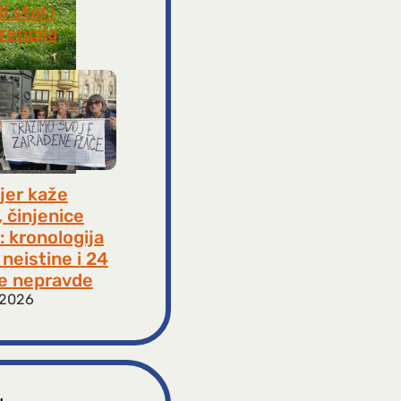
i stol i
rencija
8, 2026
jer kaže
, činjenice
: kronologija
neistine i 24
e nepravde
 2026