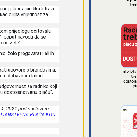
tran
noj plaći, a sindikati traže
o ciljna vrijednost za
tom prijedlogu očitovala
e”, poput navoda da se
o ne žele”.
ci žele pregovarati, ali ih
pati ugovore s brendovima,
Info leta
ke u dobavnom lancu.
tre
dostoj
 odgovornost za radnike koji
pl
aju dostojanstvenu plaću”,
7. 4. 2021.pod naslovom:
 DOSTOJANSTVENA PLAĆA KOD