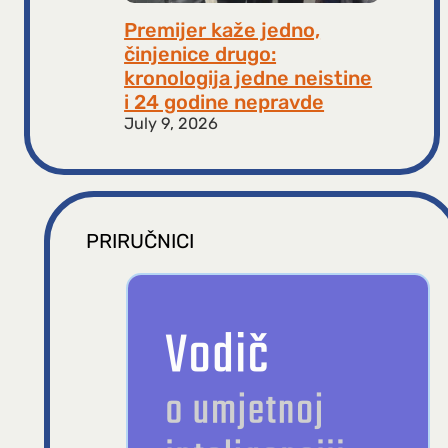
Premijer kaže jedno,
činjenice drugo:
kronologija jedne neistine
i 24 godine nepravde
July 9, 2026
PRIRUČNICI