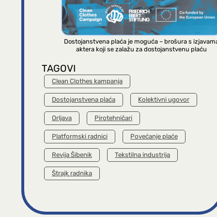
Dostojanstvena plaća je moguća – brošura s izjavam
aktera koji se zalažu za dostojanstvenu plaću
TAGOVI
Clean Clothes kampanja
Dostojanstvena plaća
Kolektivni ugovor
Orljava
Pirotehničari
Platformski radnici
Povećanje plaće
Revija Šibenik
Tekstilna industrija
Štrajk radnika