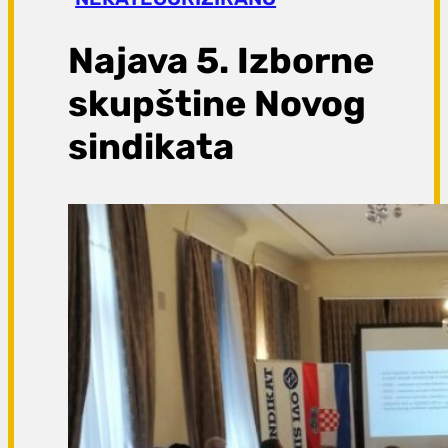
a
g
Najava 5. Izborne
a
skupštine Novog
sindikata