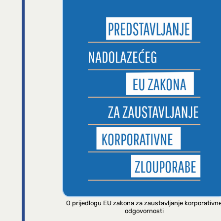
O prijedlogu EU zakona za zaustavljanje korporativn
odgovornosti