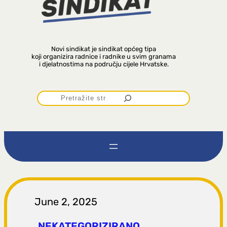
Novi sindikat je sindikat općeg tipa
koji organizira radnice i radnike u svim granama
i djelatnostima na području cijele Hrvatske.
P
r
e
t
r
June 2, 2025
NEKATEGORIZIRANO