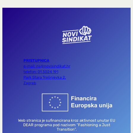
PRISTUPNICA
e-mail: ns@novisindikat.hr
telefon: 01 3024 191
Park Stara Trešnjevka 2,
Zagreb
Web stranica je sufinancirana kroz aktivnost unutar EU
DEAR programa pod nazivom “Fashioning a Just
Transition”.