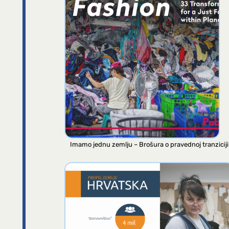
Imamo jednu zemlju – Brošura o pravednoj tranziciji