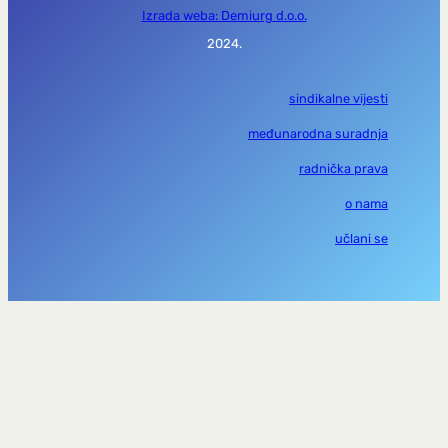
Izrada weba: Demiurg d.o.o.
2024.
sindikalne vijesti
međunarodna suradnja
radnička prava
o nama
učlani se