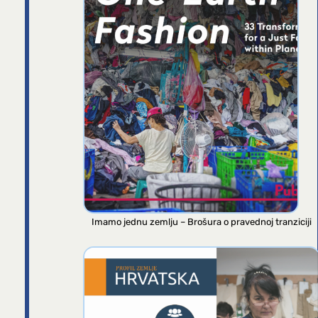
Imamo jednu zemlju – Brošura o pravednoj tranziciji