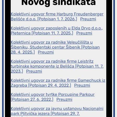
Novog sindikata
g
a
Kolektivni ugovor firme Harburg Freudenberger
Belišće d.o.o. [Potpisan 1. 7. 2026.]
Preuzmi
Kolektivni ugovor zaposlenih u Elda Drvo d.o.o.,
Pleternica [Potpisan 11. 7. 2025.]
Preuzmi
Kolektivni ugovor za radnike Veleučilišta u
Šibeniku, Studentski centar Šibenik [Potpisan
28. 4. 2025.]
Preuzmi
Kolektivni ugovor za radnike firme Leistritz
turbinske komponente iz Belišća [Potpisan 11. 7.
2023.]
Preuzmi
Kolektivni ugovor za radnike firme Gamechuck iz
Zagreba [Potpisan 29. 4. 2022.]
Preuzmi
Kolektivni ugovor tvrtke Porcupine Parkour
[Potpisan 27. 6. 2022.]
Preuzmi
Kolektivni ugovor za javnu ustanovu Nacionalni
park Plitvička jezera [Potpisan 29. 7.