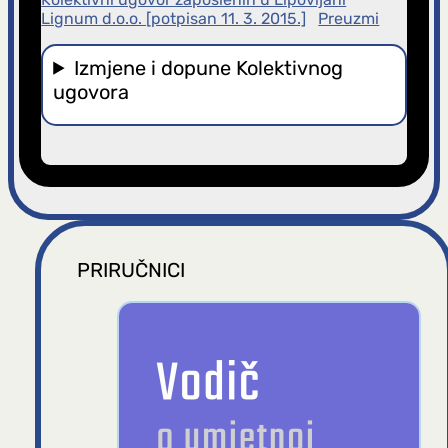
Lignum d.o.o. [potpisan 11. 3. 2015.]
Preuzmi
Izmjene i dopune Kolektivnog
ugovora
PRIRUČNICI