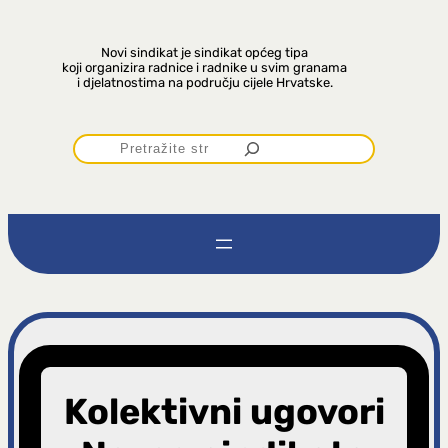
Novi sindikat je sindikat općeg tipa
koji organizira radnice i radnike u svim granama
i djelatnostima na području cijele Hrvatske.
P
r
e
t
r
a
Kolektivni ugovori