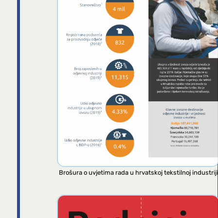
Brošura o uvjetima rada u hrvatskoj tekstilnoj industriji