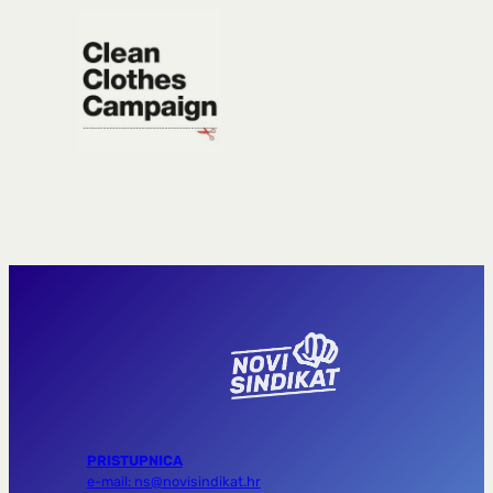
PRISTUPNICA
e-mail: ns@novisindikat.hr