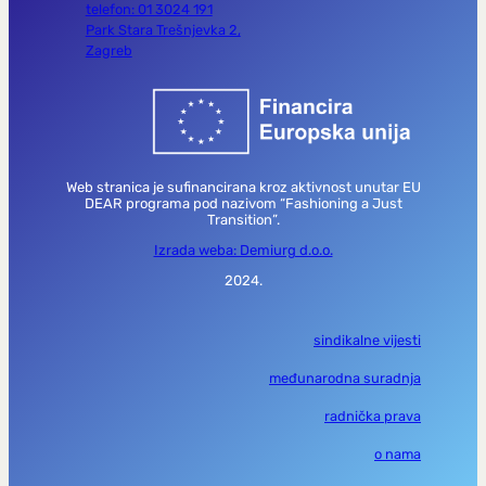
telefon: 01 3024 191
Park Stara Trešnjevka 2,
Zagreb
Web stranica je sufinancirana kroz aktivnost unutar EU
DEAR programa pod nazivom “Fashioning a Just
Transition”.
Izrada weba: Demiurg d.o.o.
2024.
sindikalne vijesti
međunarodna suradnja
radnička prava
o nama