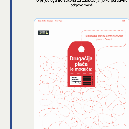
O prijedlogu EU zakona za zaustavljanje korporativne
odgovornosti