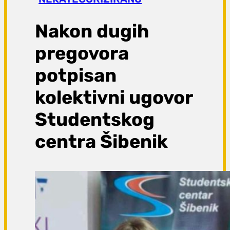
a
g
Nakon dugih
a
pregovora
potpisan
kolektivni ugovor
Studentskog
centra Šibenik