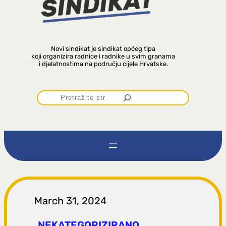
Novi sindikat je sindikat općeg tipa
koji organizira radnice i radnike u svim granama
i djelatnostima na području cijele Hrvatske.
P
r
e
t
r
March 31, 2024
NEKATEGORIZIRANO