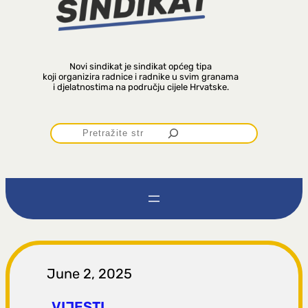
Novi sindikat je sindikat općeg tipa
koji organizira radnice i radnike u svim granama
i djelatnostima na području cijele Hrvatske.
P
r
e
t
r
June 2, 2025
VIJESTI