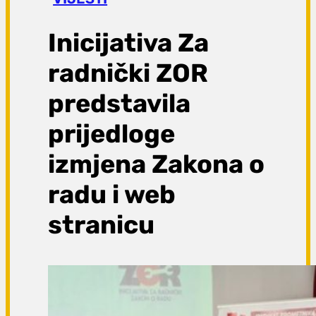
a
g
Inicijativa Za
a
radnički ZOR
predstavila
prijedloge
izmjena Zakona o
radu i web
stranicu