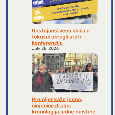
Dostojanstvena plaća u
fokusu: okrugli stol i
konferencija
July 28, 2026
Premijer kaže jedno,
činjenice drugo:
kronologija jedne neistine