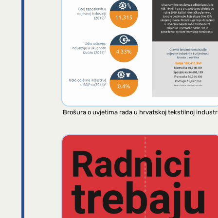
Brošura o uvjetima rada u hrvatskoj tekstilnoj industri