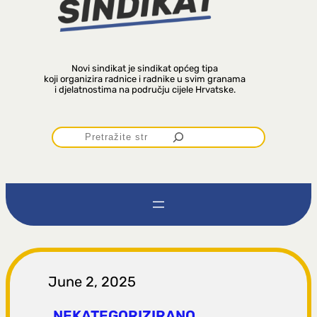
Novi sindikat je sindikat općeg tipa
koji organizira radnice i radnike u svim granama
i djelatnostima na području cijele Hrvatske.
P
r
e
t
r
June 2, 2025
NEKATEGORIZIRANO