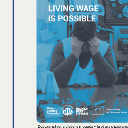
Dostojanstvena plaća je moguća – brošura s izjavam