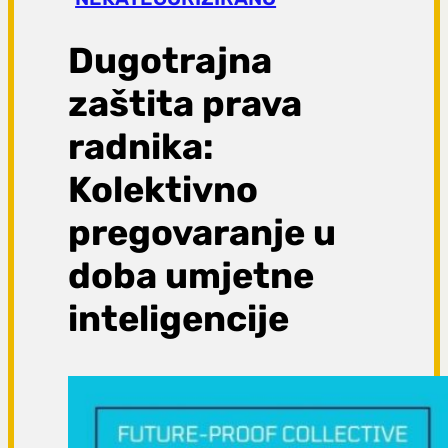
a
g
Dugotrajna
a
zaštita prava
radnika:
Kolektivno
pregovaranje u
doba umjetne
inteligencije