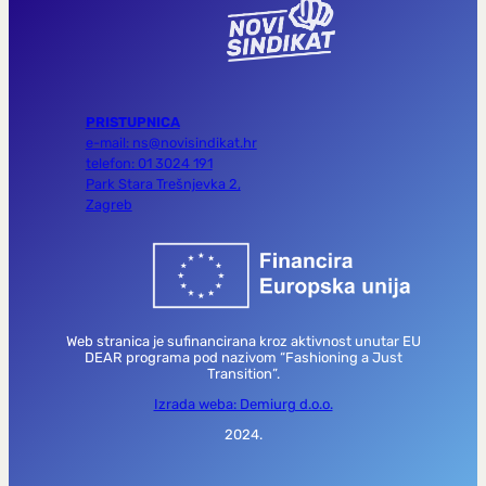
PRISTUPNICA
e-mail: ns@novisindikat.hr
telefon: 01 3024 191
Park Stara Trešnjevka 2,
Zagreb
Web stranica je sufinancirana kroz aktivnost unutar EU
DEAR programa pod nazivom “Fashioning a Just
Transition”.
Izrada weba: Demiurg d.o.o.
2024.