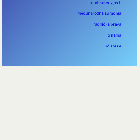
sindikalne vijesti
međunarodna suradnja
radnička prava
o nama
učlani se