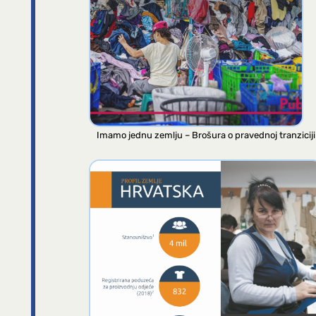
Imamo jednu zemlju – Brošura o pravednoj tranziciji