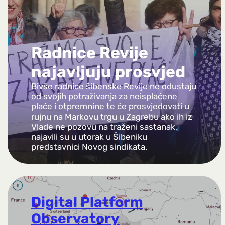
Radnice Revije
najavljuju prosvjed
Bivše radnice šibenske Revije ne odustaju
od svojih potraživanja za neisplaćene
plaće i otpremnine te će prosvjedovati u
rujnu na Markovu trgu u Zagrebu ako ih iz
Vlade ne pozovu na traženi sastanak,
najavili su u utorak u Šibeniku
predstavnici Novog sindikata.
Digital Platform
Observatory