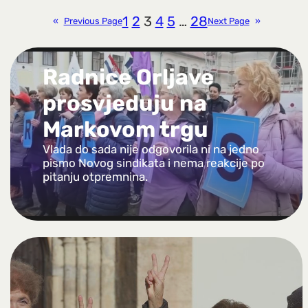
1
2
3
4
5
…
28
«
Previous Page
Next Page
»
Radnice Orljave
prosvjeduju na
Markovom trgu
Vlada do sada nije odgovorila ni na jedno
pismo Novog sindikata i nema reakcije po
pitanju otpremnina.