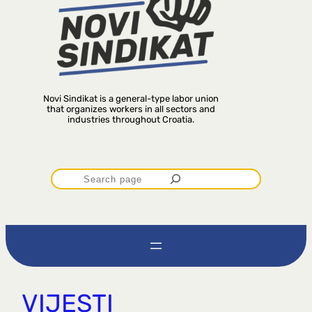
Novi Sindikat is a general-type labor union
that organizes workers in all sectors and
industries throughout Croatia.
P
r
e
t
VIJESTI