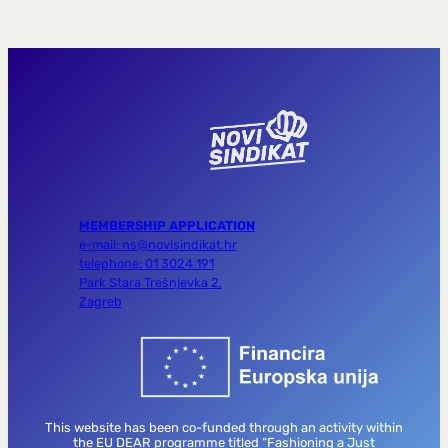
MEMBERSHIP APPLICATION
e-mail: ns@novisindikat.hr
telephone: 01 3024 191
Park Stara Trešnjevka 2,
Zagreb
This website has been co-funded through an activity within
the EU DEAR programme titled “Fashioning a Just