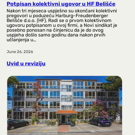
Potpisan kolektivni ugovor u HF Belišće
Nakon tri mjeseca uspješno su okončani kolektivni
pregovori u poduzeću Harburg-Freudenberger
Belišće d.o.o. (HF). Radi se o prvom kolektivnom
ugovoru potpisanom u ovoj firmi, a Novi sindikat je
posebno ponosan na činjenicu da je do ovog
uspjeha došlo samo godinu dana nakon prvih
učlanjenja u…
June 26, 2026
Uvid u reviziju