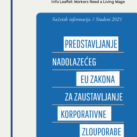
Info Leaflet: Workers Need a Living Wage