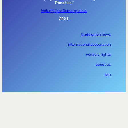
Transition.”
Web design: Demiurg d.o.o.
2024.
trade union news
international cooperation
workers rights
about us
join