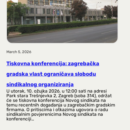
March 5, 2026
Tiskovna konferencija: zagrebačka
gradska vlast ograničava slobodu
sindikalnog organiziranja
U utorak, 10. ožujka 2026. u 12:00 sati na adresi
Park stara Trešnjevka 2, Zagreb (soba 314), održat
će se tiskovna konferencija Novog sindikata na
temu recentnih događanja u zagrebačkim gradskim
firmama. O pritiscima i otkazima ugovora o radu
sindikalnim povjerenicima Novog sindikata na
konferenciji…