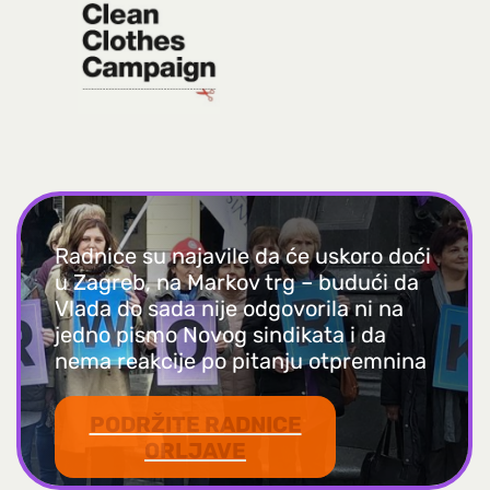
Radnice su najavile da će uskoro doći
u Zagreb, na Markov trg – budući da
Vlada do sada nije odgovorila ni na
jedno pismo Novog sindikata i da
nema reakcije po pitanju otpremnina
PODRŽITE RADNICE
ORLJAVE