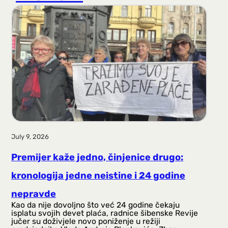
r
a
g
a
July 9, 2026
Premijer kaže jedno, činjenice drugo:
kronologija jedne neistine i 24 godine
nepravde
Kao da nije dovoljno što već 24 godine čekaju
isplatu svojih devet plaća, radnice šibenske Revije
jučer su doživjele novo poniženje u režiji