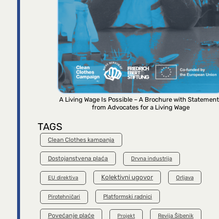
A Living Wage Is Possible – A Brochure with Statemen
from Advocates for a Living Wage
TAGS
Clean Clothes kampanja
Dostojanstvena plaća
Drvna industrija
Kolektivni ugovor
Orljava
EU direktiva
Platformski radnici
Pirotehničari
Povećanje plaće
Revija Šibenik
Projekt