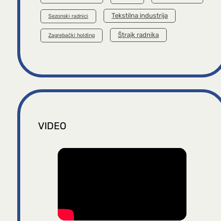
Tekstilna industrija
Sezonski radnici
Štrajk radnika
Zagrebački holding
VIDEO