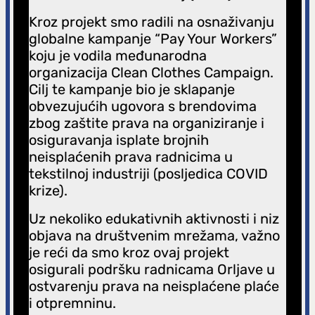
Kroz projekt smo radili na osnaživanju
globalne kampanje “Pay Your Workers”
koju je vodila međunarodna
organizacija Clean Clothes Campaign.
Cilj te kampanje bio je sklapanje
obvezujućih ugovora s brendovima
zbog zaštite prava na organiziranje i
osiguravanja isplate brojnih
neisplaćenih prava radnicima u
tekstilnoj industriji (posljedica COVID
krize).
Uz nekoliko edukativnih aktivnosti i niz
objava na društvenim mrežama, važno
je reći da smo kroz ovaj projekt
osigurali podršku radnicama Orljave u
ostvarenju prava na neisplaćene plaće
i otpremninu.