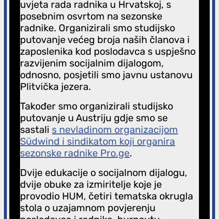
uvjeta rada radnika u Hrvatskoj, s
posebnim osvrtom na sezonske
radnike. Organizirali smo studijsko
putovanje većeg broja naših članova i
zaposlenika kod poslodavca s uspješno
razvijenim socijalnim dijalogom,
odnosno, posjetili smo javnu ustanovu
Plitvička jezera.
Također smo organizirali studijsko
putovanje u Austriju gdje smo se
sastali
s nevladinom organizacijom
Südwind i sindikatom koji organira
sezonske radnike Pro.ge
.
Dvije edukacije o socijalnom dijalogu,
dvije obuke za izmiritelje koje je
provodio HUM, četiri tematska okrugla
stola o uzajamnom povjerenju