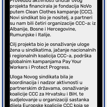
Provedbu aktivnosti unutar ovog
projekta financirala je fondacija NoVo
putem Clean Clothes kampanje (CCC).
Novi sindikat bio je nositelj, a partneri
su nam bili četiri organizacije CCC-a: iz
Albanije, Bosne i Hercegovine,
Rumunjske i Italije.
Cilj projekta bio je osnaživanje uloge
žena u sindikatima, jačanje nacionalnih
i regionalnih koalicija CCC-a, podrška
globalnim kampanjama Pay Your
Workers i Protect Progress.
Uloga Novog sindikata bila je
koordinacija i nadzor aktivnosti u
partnerskim državama, osnaživanje
koalicije CCC za Hrvatsku i BiH, te
sudjelovanje u organizaciji sastanka
dijela Europske koalicije CCC koja se