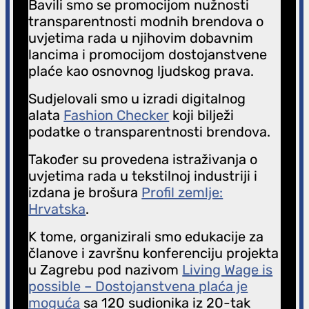
Bavili smo se promocijom nužnosti
transparentnosti modnih brendova o
uvjetima rada u njihovim dobavnim
lancima i promocijom dostojanstvene
plaće kao osnovnog ljudskog prava.
Sudjelovali smo u izradi digitalnog
alata
Fashion Checker
koji bilježi
podatke o transparentnosti brendova.
Također su provedena istraživanja o
uvjetima rada u tekstilnoj industriji i
izdana je brošura
Profil zemlje:
Hrvatska
.
K tome, organizirali smo edukacije za
članove i završnu konferenciju projekta
u Zagrebu pod nazivom
Living Wage is
possible – Dostojanstvena plaća je
moguća
sa 120 sudionika iz 20-tak