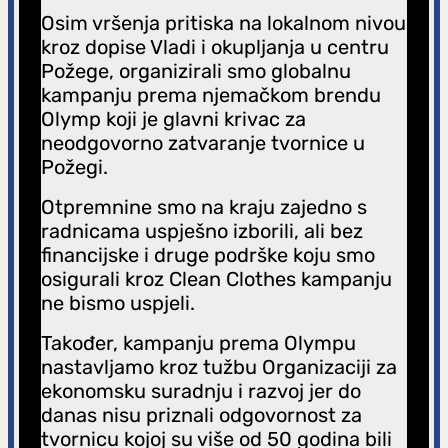
Osim vršenja pritiska na lokalnom nivou
kroz dopise Vladi i okupljanja u centru
Požege, organizirali smo globalnu
kampanju prema njemačkom brendu
Olymp koji je glavni krivac za
neodgovorno zatvaranje tvornice u
Požegi.
Otpremnine smo na kraju zajedno s
radnicama uspješno izborili, ali bez
financijske i druge podrške koju smo
osigurali kroz Clean Clothes kampanju
ne bismo uspjeli.
Također, kampanju prema Olympu
nastavljamo kroz tužbu Organizaciji za
ekonomsku suradnju i razvoj jer do
danas nisu priznali odgovornost za
tvornicu kojoj su više od 50 godina bili