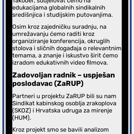
Također, sudjelovat ćemo na
edukacijama globalnih sindikalnih
središnjica i studijskim putovanjima.
Osim kroz zajedničku suradnju, na
umrežavanju ćemo raditi kroz
organiziranje konferencija, okruglih
stolova i sličnih događaja o relevantnim
temama, a znanje i iskustvo širit ćemo
izradom edukativnih video filmova.
Zadovoljan radnik – uspješan
poslodavac (ZaRUP)
Partneri u projektu ZaRUP bili su nam
Sindikat kabinskog osoblja zrakoplova
(SKOZ) i Hrvatska udruga za mirenje
(HUM).
Kroz projekt smo se bavili analizom