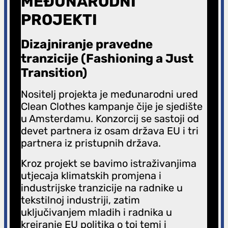
MEĐUNARODNI
PROJEKTI
Dizajniranje pravedne
tranzicije (Fashioning a Just
Transition)
Nositelj projekta je međunarodni ured
Clean Clothes kampanje čije je sjedište
u Amsterdamu. Konzorcij se sastoji od
devet partnera iz osam država EU i tri
partnera iz pristupnih država.
Kroz projekt se bavimo istraživanjima
utjecaja klimatskih promjena i
industrijske tranzicije na radnike u
tekstilnoj industriji, zatim
uključivanjem mladih i radnika u
kreiranje EU politika o toj temi i