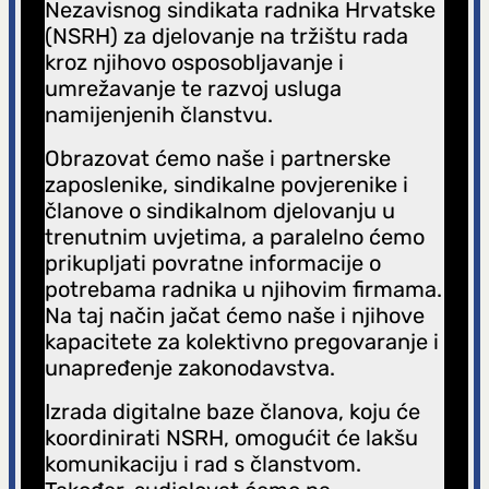
Nezavisnog sindikata radnika Hrvatske
(NSRH) za djelovanje na tržištu rada
kroz njihovo osposobljavanje i
umrežavanje te razvoj usluga
namijenjenih članstvu.
Obrazovat ćemo naše i partnerske
zaposlenike, sindikalne povjerenike i
članove o sindikalnom djelovanju u
trenutnim uvjetima, a paralelno ćemo
prikupljati povratne informacije o
potrebama radnika u njihovim firmama.
Na taj način jačat ćemo naše i njihove
kapacitete za kolektivno pregovaranje i
unapređenje zakonodavstva.
Izrada digitalne baze članova, koju će
koordinirati NSRH, omogućit će lakšu
komunikaciju i rad s članstvom.