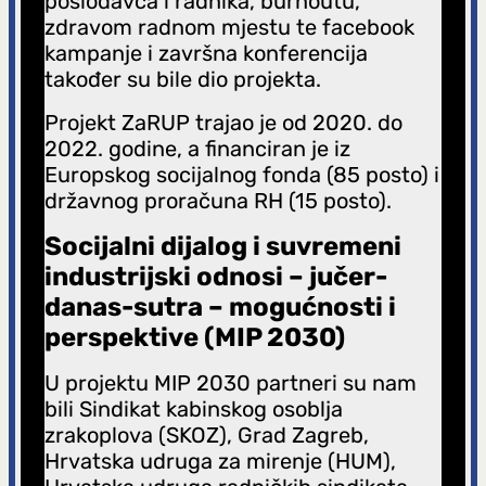
poslodavca i radnika, burnoutu,
zdravom radnom mjestu te facebook
kampanje i završna konferencija
također su bile dio projekta.
Projekt ZaRUP trajao je od 2020. do
2022. godine, a financiran je iz
Europskog socijalnog fonda (85 posto) i
državnog proračuna RH (15 posto).
Socijalni dijalog i suvremeni
industrijski odnosi – jučer-
danas-sutra – mogućnosti i
perspektive (MIP 2030)
U projektu MIP 2030 partneri su nam
bili Sindikat kabinskog osoblja
zrakoplova (SKOZ), Grad Zagreb,
Hrvatska udruga za mirenje (HUM),