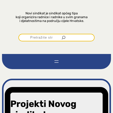
Novi sindikat je sindikat općeg tipa
koji organizira radnice i radnike u svim granama
i djelatnostima na području cijele Hrvatske.
P
r
e
t
r
a
Projekti Novog