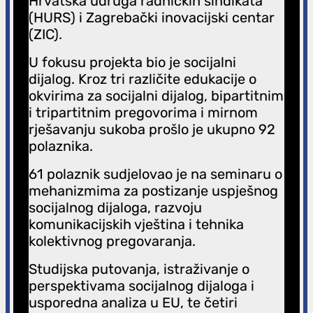
Hrvatska udruga radničkih sindikata
(HURS) i Zagrebački inovacijski centar
(ZIC).
U fokusu projekta bio je socijalni
dijalog. Kroz tri različite edukacije o
okvirima za socijalni dijalog, bipartitnim
i tripartitnim pregovorima i mirnom
rješavanju sukoba prošlo je ukupno 92
polaznika.
61 polaznik sudjelovao je na seminaru o
mehanizmima za postizanje uspješnog
socijalnog dijaloga, razvoju
komunikacijskih vještina i tehnika
kolektivnog pregovaranja.
Studijska putovanja, istraživanje o
perspektivama socijalnog dijaloga i
usporedna analiza u EU, te četiri