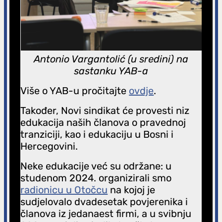
Antonio Vargantolić (u sredini) na
sastanku YAB-a
Više o YAB-u pročitajte
ovdje
.
Također, Novi sindikat će provesti niz
edukacija naših članova o pravednoj
tranziciji, kao i edukaciju u Bosni i
Hercegovini.
Neke edukacije već su održane: u
studenom 2024. organizirali smo
radionicu u Otočcu
na kojoj je
sudjelovalo dvadesetak povjerenika i
članova iz jedanaest firmi, a u svibnju