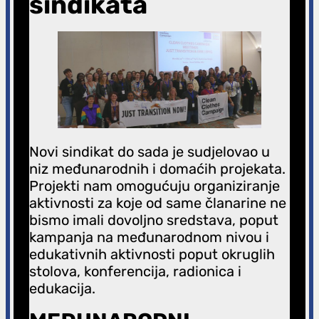
sindikata
g
a
Novi sindikat do sada je sudjelovao u
niz međunarodnih i domaćih projekata.
Projekti nam omogućuju organiziranje
aktivnosti za koje od same članarine ne
bismo imali dovoljno sredstava, poput
kampanja na međunarodnom nivou i
edukativnih aktivnosti poput okruglih
stolova, konferencija, radionica i
edukacija.