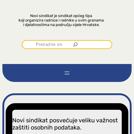
Novi sindikat je sindikat općeg tipa
koji organizira radnice i radnike u svim granama
i djelatnostima na području cijele Hrvatske.
P
r
e
t
r
a
Novi sindikat posvećuje veliku važnost
zaštiti osobnih podataka.