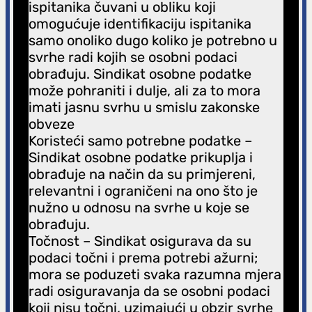
ispitanika čuvani u obliku koji
omogućuje identifikaciju ispitanika
samo onoliko dugo koliko je potrebno u
svrhe radi kojih se osobni podaci
obrađuju. Sindikat osobne podatke
može pohraniti i dulje, ali za to mora
imati jasnu svrhu u smislu zakonske
obveze
Koristeći samo potrebne podatke –
Sindikat osobne podatke prikuplja i
obrađuje na način da su primjereni,
relevantni i ograničeni na ono što je
nužno u odnosu na svrhe u koje se
obrađuju.
Točnost – Sindikat osigurava da su
podaci točni i prema potrebi ažurni;
mora se poduzeti svaka razumna mjera
radi osiguravanja da se osobni podaci
koji nisu točni, uzimajući u obzir svrhe