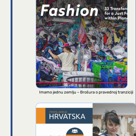
Imamo jednu zemlju – Brošura o pravednoj tranziciji