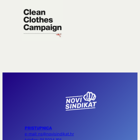
PRISTUPNICA
e-mail: ns@novisindikat.hr
telefon: 01 3024 191