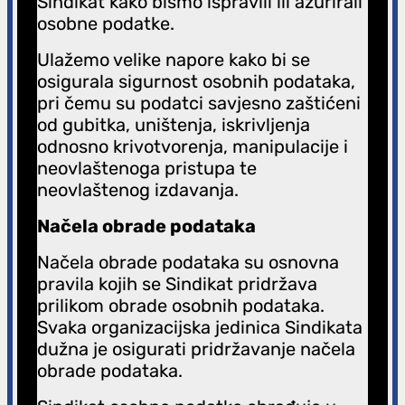
Sindikat kako bismo ispravili ili ažurirali
osobne podatke.
Ulažemo velike napore kako bi se
osigurala sigurnost osobnih podataka,
pri čemu su podatci savjesno zaštićeni
od gubitka, uništenja, iskrivljenja
odnosno krivotvorenja, manipulacije i
neovlaštenoga pristupa te
neovlaštenog izdavanja.
Načela obrade podataka
Načela obrade podataka su osnovna
pravila kojih se Sindikat pridržava
prilikom obrade osobnih podataka.
Svaka organizacijska jedinica Sindikata
dužna je osigurati pridržavanje načela
obrade podataka.