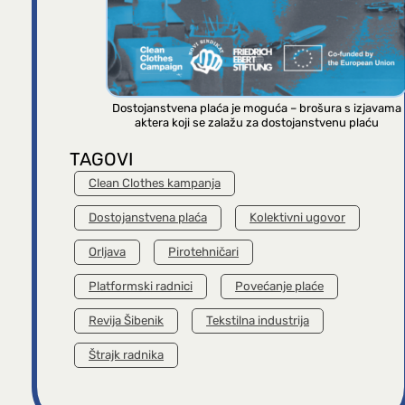
Dostojanstvena plaća je moguća – brošura s izjavama
aktera koji se zalažu za dostojanstvenu plaću
TAGOVI
Clean Clothes kampanja
Dostojanstvena plaća
Kolektivni ugovor
Orljava
Pirotehničari
Platformski radnici
Povećanje plaće
Revija Šibenik
Tekstilna industrija
Štrajk radnika