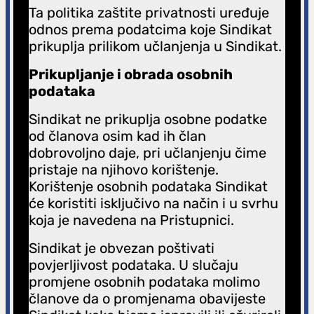
g
Ta politika zaštite privatnosti uređuje
odnos prema podatcima koje Sindikat
a
prikuplja prilikom učlanjenja u Sindikat.
Prikupljanje i obrada osobnih
podataka
Sindikat ne prikuplja osobne podatke
od članova osim kad ih član
dobrovoljno daje, pri učlanjenju čime
pristaje na njihovo korištenje.
Korištenje osobnih podataka Sindikat
će koristiti isključivo na način i u svrhu
koja je navedena na Pristupnici.
Sindikat je obvezan poštivati
povjerljivost podataka. U slučaju
promjene osobnih podataka molimo
članove da o promjenama obavijeste