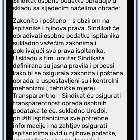
Sindikat osobne podatke obrađuje u
skladu sa sljedećim načelima obrade:
Zakonito i pošteno – s obzirom na
ispitanike i njihova prava, Sindikat će
obrađivati osobne podatke ispitanika
sukladno važećim zakonima i
pokrivajući sva prava ispitanika.
U skladu s tim, unutar Sindikata
definirana su jasna pravila i procesi
kako bi se osigurala zakonita i poštena
obrada, a uspostavljeni su i kontrolni
mehanizmi ( tehničke mjere).
Transparentno – Sindikat će osigurati
transparentnost obrada osobnih
podataka te će, sukladno Uredbi,
pružiti ispitanicima sve potrebne
informacije i na zahtjev osigurati
ispitanicima uvid u njihove podatke,