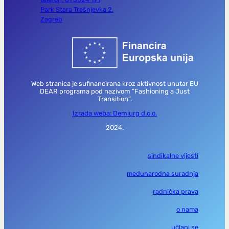
Park Stara Trešnjevka 2,
Zagreb
Web stranica je sufinancirana kroz aktivnost unutar EU
DEAR programa pod nazivom “Fashioning a Just
Transition”.
Izrada weba: Demiurg d.o.o.
2024.
sindikalne vijesti
međunarodna suradnja
radnička prava
o nama
učlani se