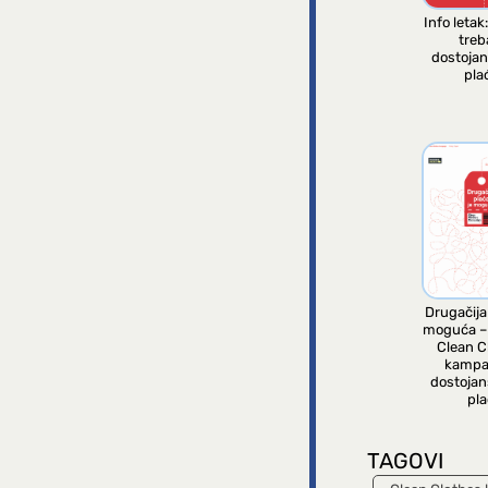
Info letak
treb
dostoja
pla
Drugačija
moguća –
Clean C
kampa
dostojan
pla
TAGOVI