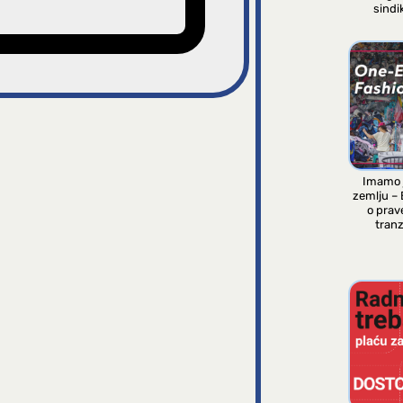
sindi
Imamo 
zemlju –
o prav
tranzi