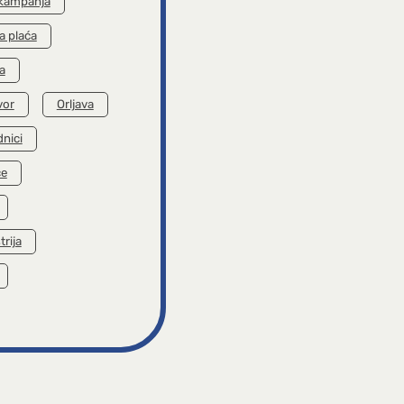
 kampanja
a plaća
a
vor
Orljava
dnici
će
trija