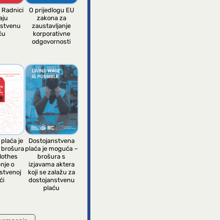
: Radnici
O prijedlogu EU
aju
zakona za
nstvenu
zaustavljanje
ću
korporativne
odgovornosti
 plaća je
Dostojanstvena
 brošura
plaća je moguća –
lothes
brošura s
nje o
izjavama aktera
stvenoj
koji se zalažu za
ći
dostojanstvenu
plaću