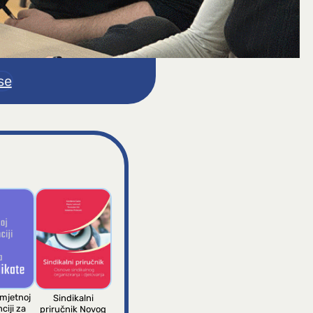
se
umjetnoj
Sindikalni
ciji za
priručnik Novog