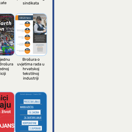
kate
sindikata
jednu
Brošura o
 Brošura
uvjetima rada u
ednoj
hrvatskoj
ciji
tekstilnoj
industriji