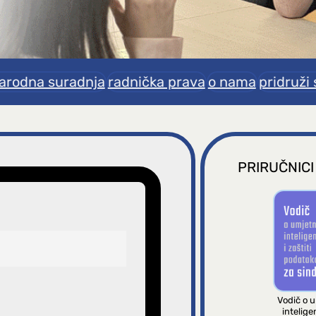
rodna suradnja
radnička prava
o nama
pridruži 
PRIRUČNICI
Vodič o 
inteligen