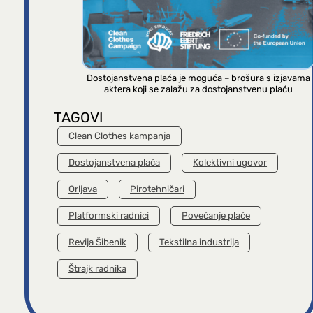
Dostojanstvena plaća je moguća – brošura s izjavama
aktera koji se zalažu za dostojanstvenu plaću
TAGOVI
Clean Clothes kampanja
Dostojanstvena plaća
Kolektivni ugovor
Orljava
Pirotehničari
Platformski radnici
Povećanje plaće
Revija Šibenik
Tekstilna industrija
Štrajk radnika