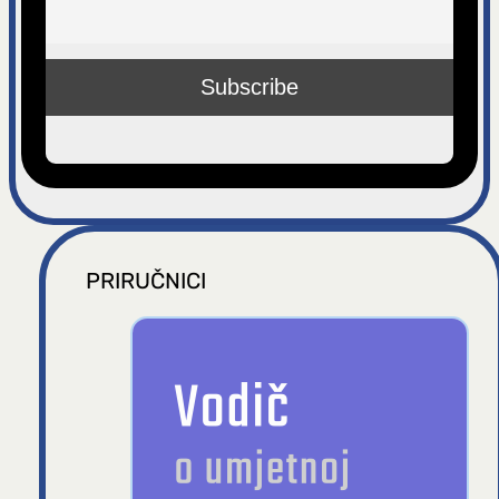
g
a
PRIRUČNICI