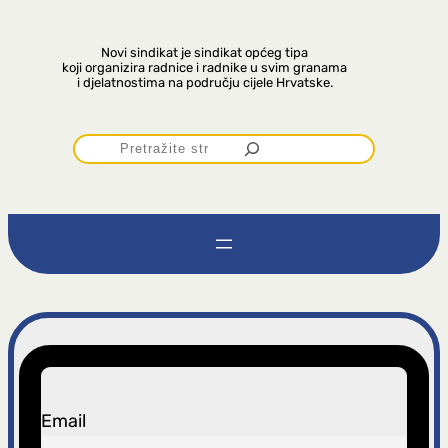
Novi sindikat je sindikat općeg tipa
koji organizira radnice i radnike u svim granama
i djelatnostima na području cijele Hrvatske.
P
r
e
t
r
a
Email