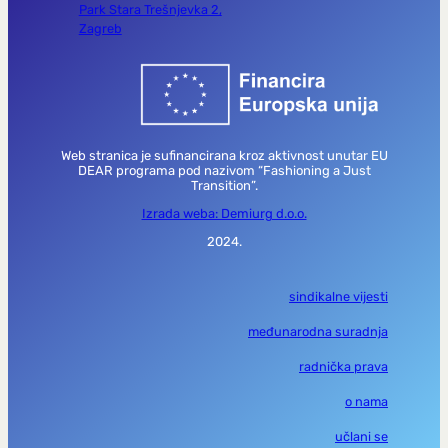
Park Stara Trešnjevka 2,
Zagreb
Web stranica je sufinancirana kroz aktivnost unutar EU
DEAR programa pod nazivom “Fashioning a Just
Transition”.
Izrada weba: Demiurg d.o.o.
2024.
sindikalne vijesti
međunarodna suradnja
radnička prava
o nama
učlani se