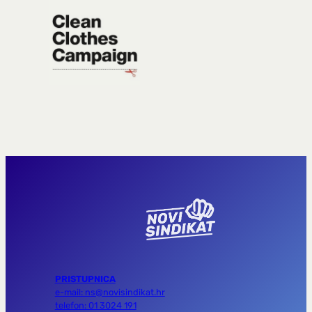
PRISTUPNICA
e-mail: ns@novisindikat.hr
telefon: 01 3024 191