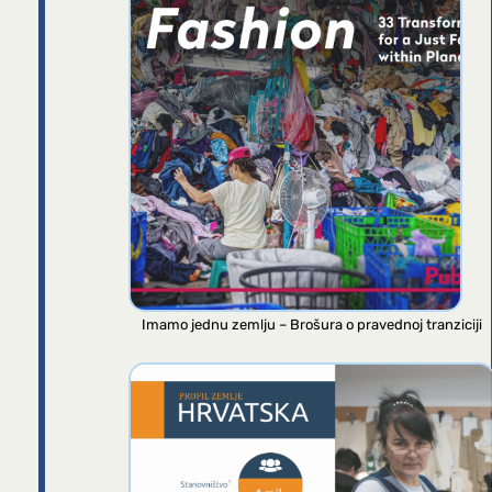
Imamo jednu zemlju – Brošura o pravednoj tranziciji