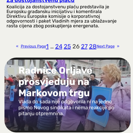
Za dostojanstvenu plaću
Koalicija za dostojanstvenu plaću predstavila je
Europsku građansku inicijativu i komentirala
Direktivu Europske komisije o korporativnoj
odgovornosti i paket Vladinih mjera za ublažavanje
rasta cijena zbog poskupljenja energenata.
1
…
24
25
26
27
28
«
Previous Page
Next Page
»
Radnice Orljave
prosvjeduju na
Markovom trgu
Vlada do sada nije odgovorila ni na jedno
pismo Novog sindikata i nema reakcije po
pitanju otpremnina.