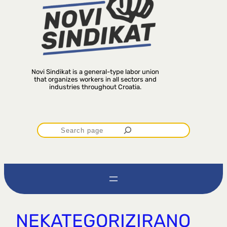
Novi Sindikat is a general-type labor union
that organizes workers in all sectors and
industries throughout Croatia.
P
r
e
t
NEKATEGORIZIRANO