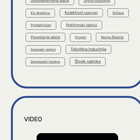
Dostojanstvena plaća
Drvna industrija
Kolektivni ugovor
Orljava
EU direktiva
Platformski radnici
Pirotehničari
Povećanje plaće
Revija Šibenik
Projekt
Tekstilna industrija
Sezonski radnici
Štrajk radnika
Zagrebački holding
VIDEO