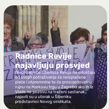
Radnice Revije
najavljuju prosvjed
Bivše radnice šibenske Revije ne odustaju
od svojih potraživanja za neisplaćene
plaće i otpremnine te će prosvjedovati u
rujnu na Markovu trgu u Zagrebu ako ih iz
Vlade ne pozovu na traženi sastanak,
najavili su u utorak u Šibeniku
predstavnici Novog sindikata.