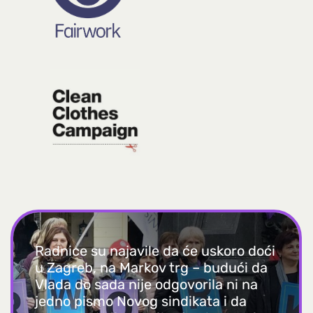
Radnice su najavile da će uskoro doći
u Zagreb, na Markov trg – budući da
Vlada do sada nije odgovorila ni na
jedno pismo Novog sindikata i da