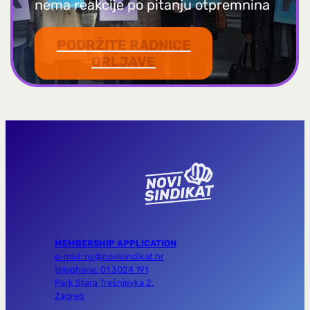
nema reakcije po pitanju otpremnina
PODRŽITE RADNICE
ORLJAVE
MEMBERSHIP APPLICATION
e-mail: ns@novisindikat.hr
telephone: 01 3024 191
Park Stara Trešnjevka 2,
Zagreb