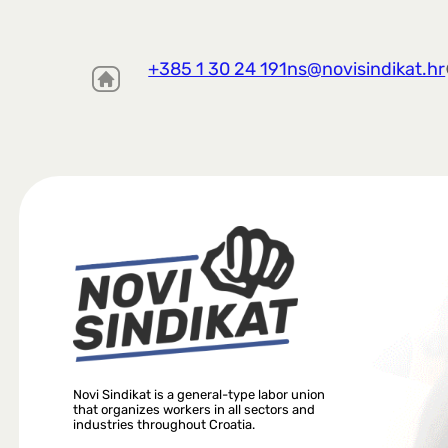
+385 1 30 24 191
ns@novisindikat.hr
Novi Sindikat is a general-type labor union
that organizes workers in all sectors and
industries throughout Croatia.