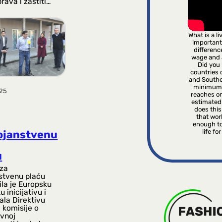
prava i zaštiti…
What is a l
important
differenc
wage and
Did you 
countries o
and Southe
minimum 
025
reaches on
estimated
does this 
that wor
enough to
life fo
ojanstvenu
u
 za
stvenu plaću
ila je Europsku
 inicijativu i
ala Direktivu
 komisije o
ivnoj