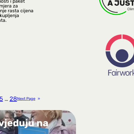
osti i paket
 mjera za
nje rasta cijena
kupljenja
ta.
5
…
28
Next Page
»
vjeduju na