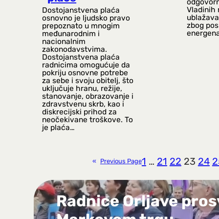
odgovorn
Vladinih
Dostojanstvena plaća
ublažava
osnovno je ljudsko pravo
zbog pos
prepoznato u mnogim
energena
međunarodnim i
nacionalnim
zakonodavstvima.
Dostojanstvena plaća
radnicima omogućuje da
pokriju osnovne potrebe
za sebe i svoju obitelj, što
uključuje hranu, režije,
stanovanje, obrazovanje i
zdravstvenu skrb, kao i
diskrecijski prihod za
neočekivane troškove. To
je plaća…
1
…
21
22
23
24
2
«
Previous Page
Radnice Orljave pros