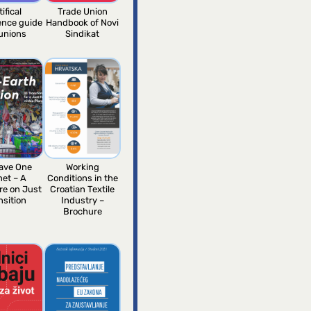
tifical
Trade Union
gence guide
Handbook of Novi
 unions
Sindikat
ave One
Working
net – A
Conditions in the
re on Just
Croatian Textile
nsition
Industry –
Brochure