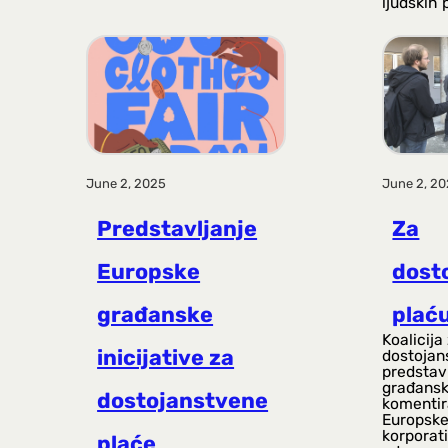
ljudskih 
June 2, 2025
June 2, 2
Predstavljanje
Za
Europske
dost
građanske
plać
Koalicija
inicijative za
dostojan
predstav
građansku
dostojanstvene
komentir
Europske
korporat
plaće