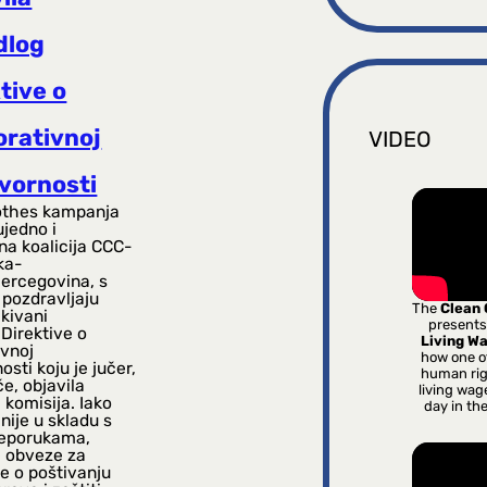
dlog
tive o
orativnoj
VIDEO
vornosti
othes kampanja
ujedno i
na koalicija CCC-
ka-
rcegovina, s
pozdravljaju
The
Clean
kivani
presents
 Direktive o
Living W
ivnoj
how one o
sti koju je jučer,
human rig
če, objavila
living wag
komisija. Iako
day in th
 nije u skladu s
eporukama,
 obveze za
e o poštivanju