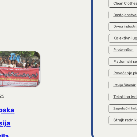
e
Clean Clothe
Dostojanstve
Drvna industri
Kolektivni u
Pirotehničari
Platformski ra
Povećanje pl
Revija Šibenik
025
Tekstilna ind
pska
Zagrebački hol
Štrajk radnik
sija
ila