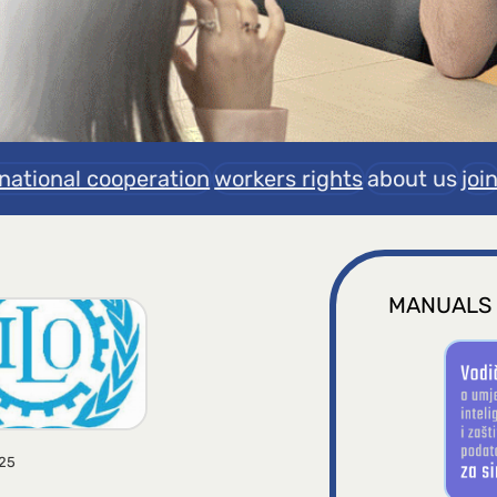
rnational cooperation
workers rights
about us
joi
MANUALS
025