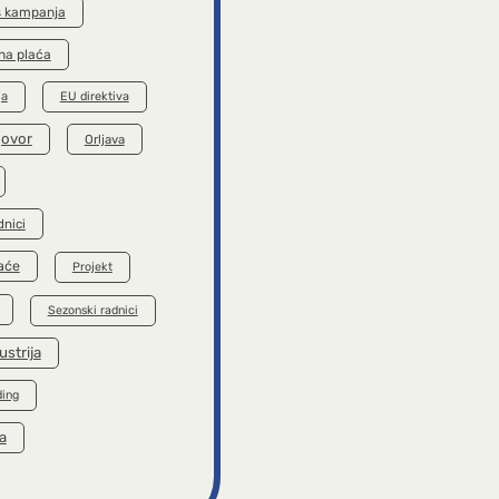
s kampanja
na plaća
ja
EU direktiva
govor
Orljava
dnici
aće
Projekt
Sezonski radnici
ustrija
ding
a