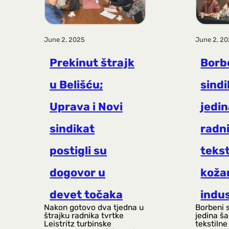
June 2, 2025
June 2, 2
Prekinut štrajk
Borb
u Belišću;
sindi
Uprava i Novi
jedin
sindikat
radn
postigli su
tekst
dogovor u
koža
devet točaka
indus
Nakon gotovo dva tjedna u
Borbeni s
štrajku radnika tvrtke
jedina š
Leistritz turbinske
tekstilne