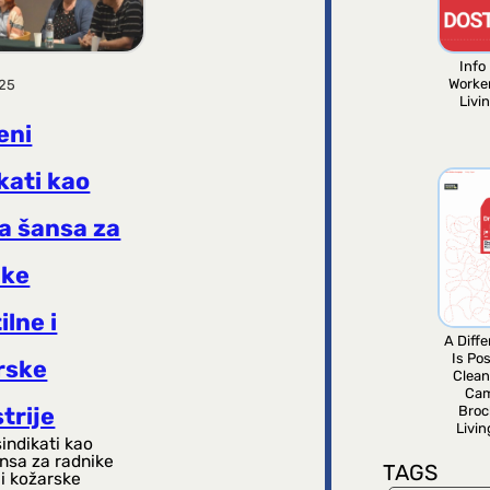
Info 
Worke
025
Livi
eni
kati kao
a šansa za
ike
ilne i
A Diff
Is Pos
rske
Clean
Ca
Broc
trije
Livi
indikati kao
ansa za radnike
TAGS
 i kožarske