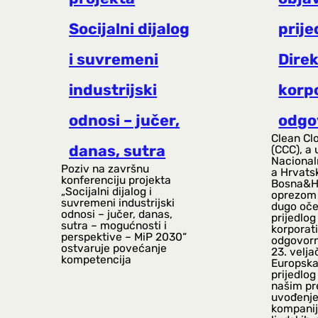
Socijalni dijalog
prije
i suvremeni
Direk
industrijski
korp
odnosi – jučer,
odgo
Clean Cl
danas, sutra
(CCC), a 
Nacional
Poziv na završnu
a Hrvats
konferenciju projekta
Bosna&He
„Socijalni dijalog i
oprezom 
suvremeni industrijski
dugo oče
odnosi – jučer, danas,
prijedlog
sutra – mogućnosti i
korporat
perspektive – MiP 2030“
odgovorno
ostvaruje povećanje
23. velja
kompetencija
Europska 
prijedlog
našim pr
uvođenje
kompanij