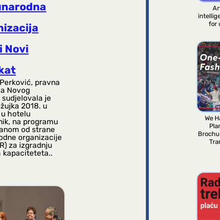
narodna
Ar
intelli
for
nizacija
i Novi
kat
 Perković, pravna
ca Novog
 sudjelovala je
 ožujka 2018. u
 u hotelu
We H
ik, na programu
Pla
ranom od strane
Brochu
dne organizacije
Tra
R) za izgradnju
 kapaciteteta..