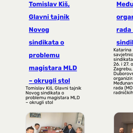
Tomislav Kiš,
Među
Glavni tajnik
orga
Novog
rada 
sindikata o
sindi
Katarina
problemu
savjetni
sindikata
26. i 27.
magistara MLD
Zagrebu,
Duborovn
organizi
– okrugli stol
Međunaro
rada (MO
Tomislav Kiš, Glavni tajnik
radničkih
Novog sindikata o
problemu magistara MLD
– okrugli stol