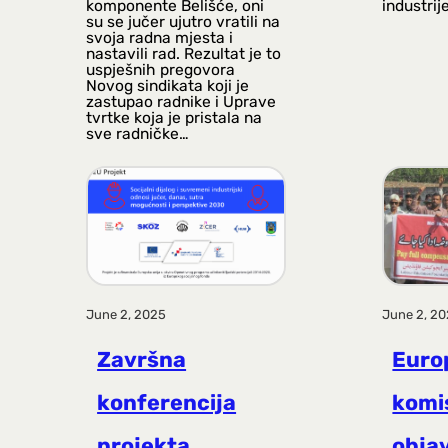
komponente Belišće, oni
industrij
su se jučer ujutro vratili na
svoja radna mjesta i
nastavili rad. Rezultat je to
uspješnih pregovora
Novog sindikata koji je
zastupao radnike i Uprave
tvrtke koja je pristala na
sve radničke…
June 2, 2025
June 2, 2
Završna
Euro
konferencija
komi
projekta
objav