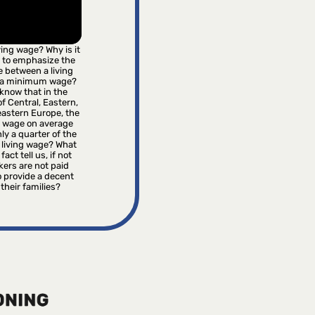
iving wage? Why is it
 to emphasize the
e between a living
 a minimum wage?
know that in the
f Central, Eastern,
astern Europe, the
wage on average
ly a quarter of the
 living wage? What
fact tell us, if not
kers are not paid
 provide a decent
r their families?