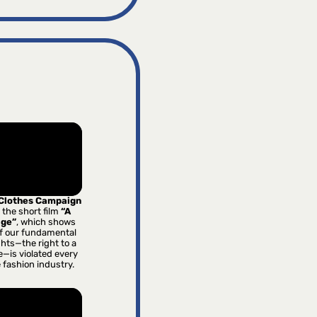
 Clothes Campaign
 the short film
“A
age”
, which shows
f our fundamental
hts—the right to a
e—is violated every
e fashion industry.