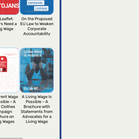
Leaflet:
On the Proposed
rs Need a
EU Law to Weaken
ng Wage
Corporate
Accountability
erent Wage
A Living Wage Is
sible – A
Possible – A
 Clothes
Brochure with
mpaign
Statements from
hure on
Advocates for a
ng Wages
Living Wage